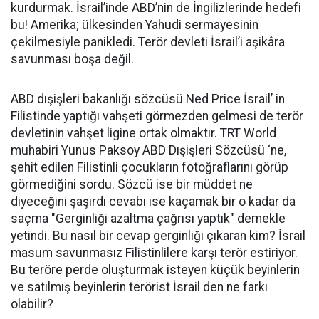
kurdurmak. İsrail’inde ABD’nin de İngilizlerinde hedefi
bu! Amerika; ülkesinden Yahudi sermayesinin
çekilmesiyle panikledi. Terör devleti İsrail’i aşikâra
savunması boşa değil.
ABD dışişleri bakanlığı sözcüsü Ned Price İsrail’ in
Filistinde yaptığı vahşeti görmezden gelmesi de terör
devletinin vahşet ligine ortak olmaktır. TRT World
muhabiri Yunus Paksoy ABD Dışişleri Sözcüsü ‘ne,
şehit edilen Filistinli çocukların fotoğraflarını görüp
görmediğini sordu. Sözcü ise bir müddet ne
diyeceğini şaşırdı cevabı ise kaçamak bir o kadar da
saçma "Gerginliği azaltma çağrısı yaptık" demekle
yetindi. Bu nasıl bir cevap gerginliği çıkaran kim? İsrail
masum savunmasız Filistinlilere karşı terör estiriyor.
Bu teröre perde oluşturmak isteyen küçük beyinlerin
ve satılmış beyinlerin terörist İsrail den ne farkı
olabilir?