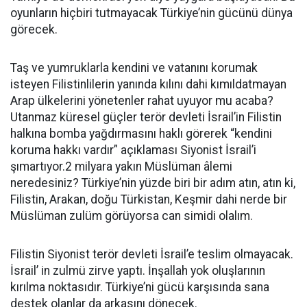
oyunların hiçbiri tutmayacak Türkiye’nin gücünü dünya
görecek.
Taş ve yumruklarla kendini ve vatanını korumak
isteyen Filistinlilerin yanında kılını dahi kımıldatmayan
Arap ülkelerini yönetenler rahat uyuyor mu acaba?
Utanmaz küresel güçler terör devleti İsrail’in Filistin
halkına bomba yağdırmasını haklı görerek “kendini
koruma hakkı vardır” açıklaması Siyonist İsrail’i
şımartıyor.2 milyara yakın Müslüman âlemi
neredesiniz? Türkiye’nin yüzde biri bir adım atın, atın ki,
Filistin, Arakan, doğu Türkistan, Keşmir dahi nerde bir
Müslüman zulüm görüyorsa can simidi olalım.
Filistin Siyonist terör devleti İsrail’e teslim olmayacak.
İsrail’ in zulmü zirve yaptı. İnşallah yok oluşlarının
kırılma noktasıdır. Türkiye’ni gücü karşısında sana
destek olanlar da arkasını dönecek.