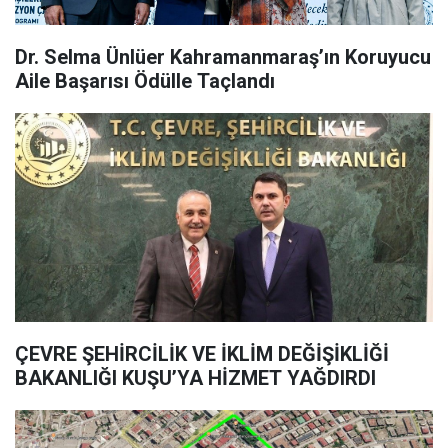
Dr. Selma Ünlüer Kahramanmaraş’ın Koruyucu
Aile Başarısı Ödülle Taçlandı
ÇEVRE ŞEHİRCİLİK VE İKLİM DEĞİŞİKLİĞİ
BAKANLIĞI KUŞU’YA HİZMET YAĞDIRDI