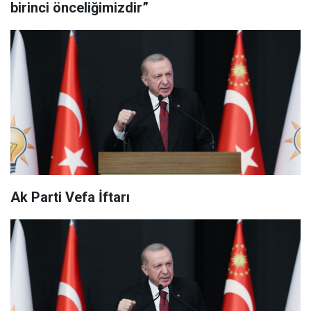
birinci önceliğimizdir”
Ak Parti Vefa İftarı