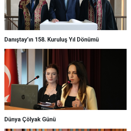
Danıştay’ın 158. Kuruluş Yıl Dönümü
Dünya Çölyak Günü