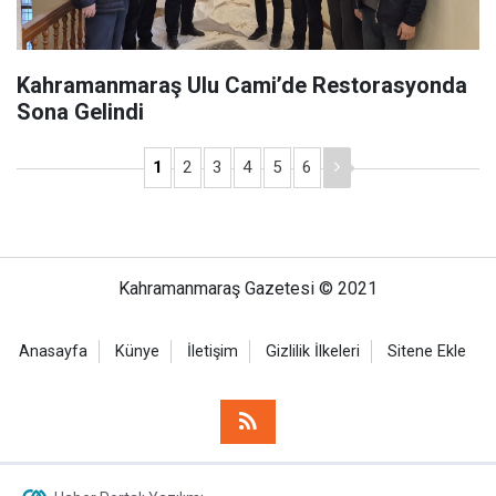
Kahramanmaraş Ulu Cami’de Restorasyonda
Sona Gelindi
1
2
3
4
5
6
Kahramanmaraş Gazetesi © 2021
Anasayfa
Künye
İletişim
Gizlilik İlkeleri
Sitene Ekle