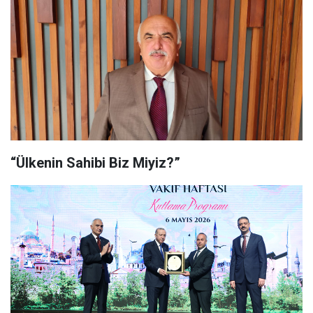
“Ülkenin Sahibi Biz Miyiz?”