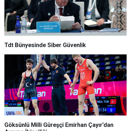
Tdt Bünyesinde Siber Güvenlik
Göksünlü Milli Güreşçi Emirhan Çayır’dan