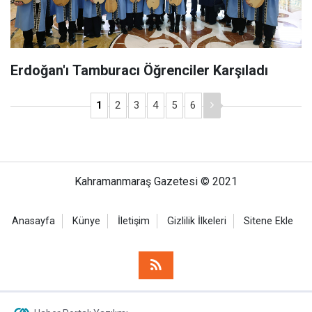
Erdoğan'ı Tamburacı Öğrenciler Karşıladı
1
2
3
4
5
6
Kahramanmaraş Gazetesi © 2021
Anasayfa
Künye
İletişim
Gizlilik İlkeleri
Sitene Ekle