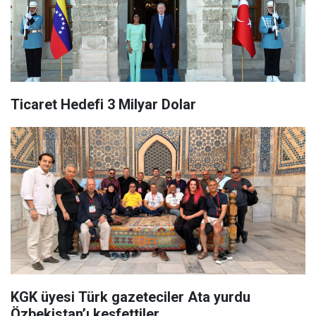
Ticaret Hedefi 3 Milyar Dolar
KGK üyesi Türk gazeteciler Ata yurdu
Özbekistan’ı keşfettiler