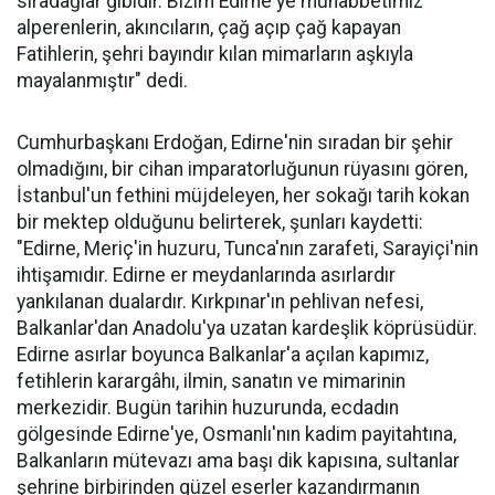
sıradağlar gibidir. Bizim Edirne'ye muhabbetimiz
alperenlerin, akıncıların, çağ açıp çağ kapayan
Fatihlerin, şehri bayındır kılan mimarların aşkıyla
mayalanmıştır" dedi.
Cumhurbaşkanı Erdoğan, Edirne'nin sıradan bir şehir
olmadığını, bir cihan imparatorluğunun rüyasını gören,
İstanbul'un fethini müjdeleyen, her sokağı tarih kokan
bir mektep olduğunu belirterek, şunları kaydetti:
"Edirne, Meriç'in huzuru, Tunca'nın zarafeti, Sarayiçi'nin
ihtişamıdır. Edirne er meydanlarında asırlardır
yankılanan dualardır. Kırkpınar'ın pehlivan nefesi,
Balkanlar'dan Anadolu'ya uzatan kardeşlik köprüsüdür.
Edirne asırlar boyunca Balkanlar'a açılan kapımız,
fetihlerin karargâhı, ilmin, sanatın ve mimarinin
merkezidir. Bugün tarihin huzurunda, ecdadın
gölgesinde Edirne'ye, Osmanlı'nın kadim payitahtına,
Balkanların mütevazı ama başı dik kapısına, sultanlar
şehrine birbirinden güzel eserler kazandırmanın