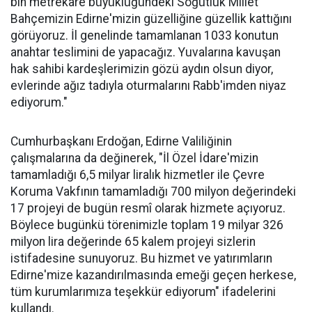
bin metrekare büyüklüğündeki Söğütlük Millet
Bahçemizin Edirne'mizin güzelliğine güzellik kattığını
görüyoruz. İl genelinde tamamlanan 1033 konutun
anahtar teslimini de yapacağız. Yuvalarına kavuşan
hak sahibi kardeşlerimizin gözü aydın olsun diyor,
evlerinde ağız tadıyla oturmalarını Rabb'imden niyaz
ediyorum."
Cumhurbaşkanı Erdoğan, Edirne Valiliğinin
çalışmalarına da değinerek, "İl Özel İdare'mizin
tamamladığı 6,5 milyar liralık hizmetler ile Çevre
Koruma Vakfının tamamladığı 700 milyon değerindeki
17 projeyi de bugün resmî olarak hizmete açıyoruz.
Böylece bugünkü törenimizle toplam 19 milyar 326
milyon lira değerinde 65 kalem projeyi sizlerin
istifadesine sunuyoruz. Bu hizmet ve yatırımların
Edirne'mize kazandırılmasında emeği geçen herkese,
tüm kurumlarımıza teşekkür ediyorum" ifadelerini
kullandı.