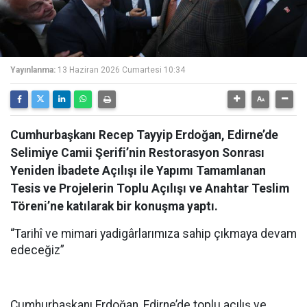
Yayınlanma:
13 Haziran 2026 Cumartesi 10:34
Cumhurbaşkanı Recep Tayyip Erdoğan, Edirne’de
Selimiye Camii Şerifi’nin Restorasyon Sonrası
Yeniden İbadete Açılışı ile Yapımı Tamamlanan
Tesis ve Projelerin Toplu Açılışı ve Anahtar Teslim
Töreni’ne katılarak bir konuşma yaptı.
“Tarihî ve mimari yadigârlarımıza sahip çıkmaya devam
edeceğiz”
Cumhurbaşkanı Erdoğan, Edirne’de toplu açılış ve