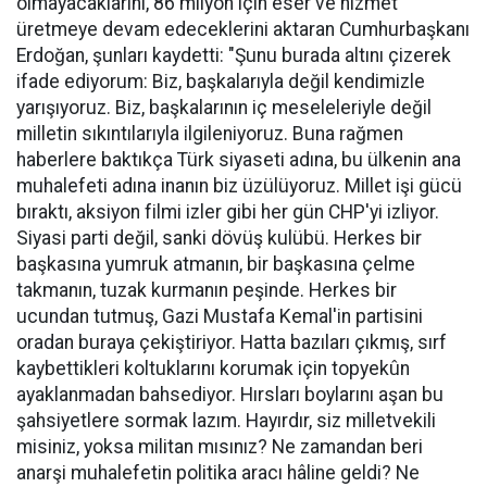
olmayacaklarını, 86 milyon için eser ve hizmet
üretmeye devam edeceklerini aktaran Cumhurbaşkanı
Erdoğan, şunları kaydetti: "Şunu burada altını çizerek
ifade ediyorum: Biz, başkalarıyla değil kendimizle
yarışıyoruz. Biz, başkalarının iç meseleleriyle değil
milletin sıkıntılarıyla ilgileniyoruz. Buna rağmen
haberlere baktıkça Türk siyaseti adına, bu ülkenin ana
muhalefeti adına inanın biz üzülüyoruz. Millet işi gücü
bıraktı, aksiyon filmi izler gibi her gün CHP'yi izliyor.
Siyasi parti değil, sanki dövüş kulübü. Herkes bir
başkasına yumruk atmanın, bir başkasına çelme
takmanın, tuzak kurmanın peşinde. Herkes bir
ucundan tutmuş, Gazi Mustafa Kemal'in partisini
oradan buraya çekiştiriyor. Hatta bazıları çıkmış, sırf
kaybettikleri koltuklarını korumak için topyekûn
ayaklanmadan bahsediyor. Hırsları boylarını aşan bu
şahsiyetlere sormak lazım. Hayırdır, siz milletvekili
misiniz, yoksa militan mısınız? Ne zamandan beri
anarşi muhalefetin politika aracı hâline geldi? Ne