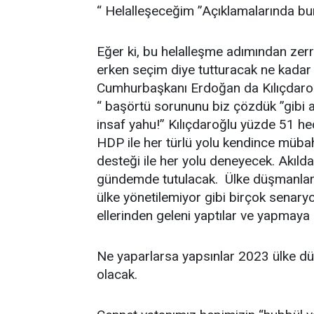
“ Helalleşeceğim ”Açıklamalarında bu
Eğer ki, bu helalleşme adımından zer
erken seçim diye tutturacak ne kadar 
Cumhurbaşkanı Erdoğan da Kılıçdaroğl
“ başörtü sorununu biz çözdük ”gibi a
insaf yahu!” Kılıçdaroğlu yüzde 51 hed
HDP ile her türlü yolu kendince mübah
desteği ile her yolu deneyecek. Akılda
gündemde tutulacak. Ülke düşmanları 
ülke yönetilemiyor gibi birçok senary
ellerinden geleni yaptılar ve yapmay
Ne yaparlarsa yapsınlar 2023 ülke dü
olacak.