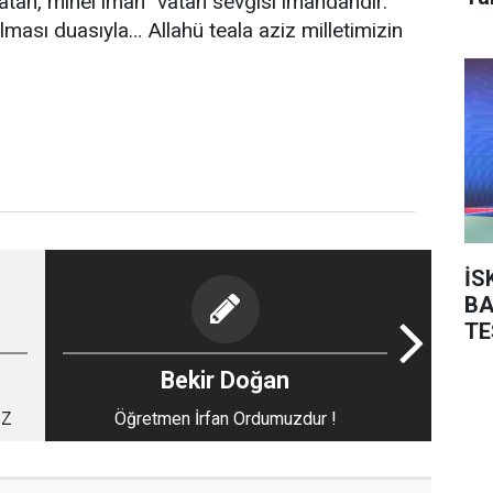
atan, minel iman” vatan sevgisi imandandır.
ulması duasıyla… Allahü teala aziz milletimizin
İS
BA
TE
Bekir Doğan
IZ
Öğretmen İrfan Ordumuzdur !