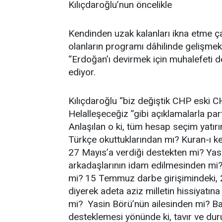
Kılıçdaroğlu’nun öncelikle
Kendinden uzak kalanları ikna etme ç
olanların programı dâhilinde gelişmekte
“Erdoğan’ı devirmek için muhalefeti de
ediyor.
Kılıçdaroğlu “biz değiştik CHP eski C
Helalleşeceğiz ”gibi açıklamalarla pa
Anlaşılan o ki, tüm hesap seçim yatı
Türkçe okuttuklarından mı? Kuran-ı 
27 Mayıs’a verdiği destekten mi? Ya
arkadaşlarının idam edilmesinden mi?
mi? 15 Temmuz darbe girişimindeki, 25
diyerek adeta aziz milletin hissiyatı
mi? Yasin Börü’nün ailesinden mi? Ba
desteklemesi yönünde ki, tavır ve du