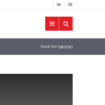
05:37
Başkan Toptaş, mahallelerin yaşam kalitesini artır
Günün tüm
haberleri