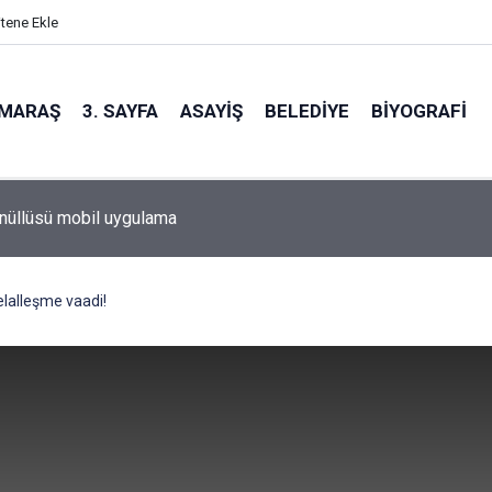
itene Ekle
MARAŞ
3. SAYFA
ASAYIŞ
BELEDIYE
BIYOGRAFI
nüllüsü mobil uygulama
elalleşme vaadi!