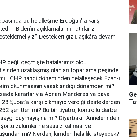
abasında bu helalleşme Erdoğan’ a karşı
dir. Biden’in açıklamalarını hatırlarız.
steklemeliyiz.” Destekleri gizli, aşikâra devam
HP değil geçmişte hatalarımız oldu.
rtisinden uzaklaşmış olanları toparlama peşinde.
rımı… CHP hangi döneminden helalleşecek Ezan-ı
kerim okunmasının yasaklandığı dönemden mi?
ssıada kararlarıyla Adnan Menderes ve dava
Ge
Ta
 28 Şubat’a karşı çıkmayıp verdiği desteklerden
2 şehitten mi? Bu bir tiyatro, kontrollü darbe
na saygı duymayışına mı? Diyarbakır Annelerinden
şörtü zulümlerine sessiz kalması ve
ruşundan mı? Nerden, kimden helallik isteyecek?