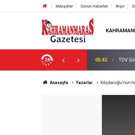
Manşetler
Günün Haberleri
Arşiv
S
KAHRAMAN
de Çalışmalar Tamamlanıyor”
24
05:42
TDV Gö
Anasayfa
Yazarlar
Kılıçdaroğlu’nun h