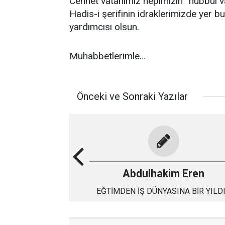
Cennet vatanımız hepimizin “hubbül v
Hadis-i şerifinin idraklerimizde yer b
yardımcısı olsun.
Muhabbetlerimle…
Önceki ve Sonraki Yazılar
Abdulhakim Eren
EĞTİMDEN İŞ DÜNYASINA BİR YILD