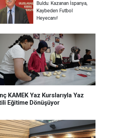
Buldu: Kazanan İspanya,
Kaybeden Futbol
Heyecanı!
nç KAMEK Yaz Kurslarıyla Yaz
tili Eğitime Dönüşüyor