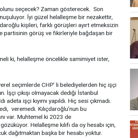
e yolunu seçecek? Zaman gösterecek. Son
şuluyor. İyi güzel helalleşme bir nezakettir,
daroğlu kişileri, farklı görüşleri ayırt etmeksizin
e partisinin görüş ve fikirleriyle bağdaşan bir
eli ki, helalleşme öncelikle samimiyet ister,
erel seçimlerde CHP’ li belediyelerden hiç işçi
 İşçi çıkışı olmayacak dediği İstanbul
dı adeta işçi kıyımı yapıldı. Hiç sesi çıkmadı.
edi, veremedi. Kılıçdaroğlu’nun bu
lanı var. Muhtemel ki 2023 de
özüküyor. Helalleşme kılıfı da oy hesabı için,
cuk dağıtmaktan başka bir hesabı yoktur.