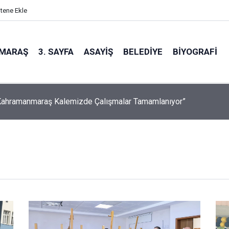
itene Ekle
MARAŞ
3. SAYFA
ASAYIŞ
BELEDIYE
BIYOGRAFI
nüllüsü mobil uygulama