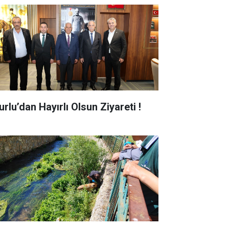
rlu’dan Hayırlı Olsun Ziyareti !