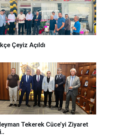
kçe Çeyiz Açıldı
leyman Tekerek Cüce’yi Ziyaret
i..