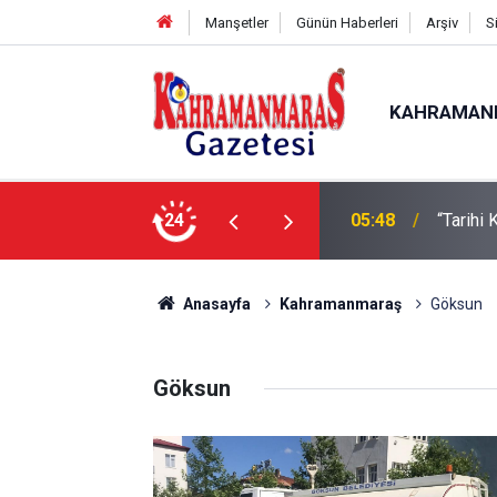
Manşetler
Günün Haberleri
Arşiv
S
KAHRAMAN
de Çalışmalar Tamamlanıyor”
24
05:42
TDV Gö
Anasayfa
Kahramanmaraş
Göksun
Göksun