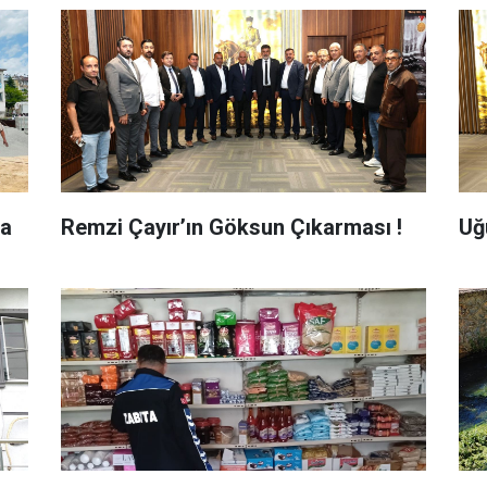
na
Remzi Çayır’ın Göksun Çıkarması !
Uğu