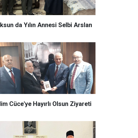
Göksun da Yılın Annesi Selbi Arslan
Selim Cüce'ye Hayırlı Olsun Ziyareti