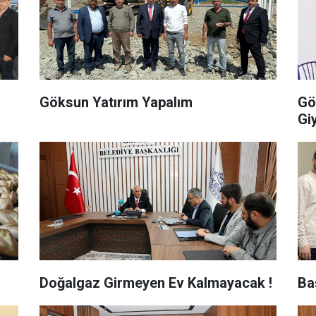
Göksun Yatırım Yapalım
Gö
Giy
Doğalgaz Girmeyen Ev Kalmayacak !
Ba