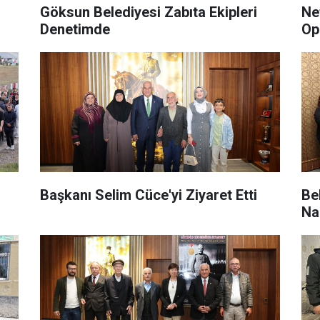
Göksun Belediyesi Zabıta Ekipleri
Ne
Denetimde
Op
Başkanı Selim Cüce'yi Ziyaret Etti
Be
Na