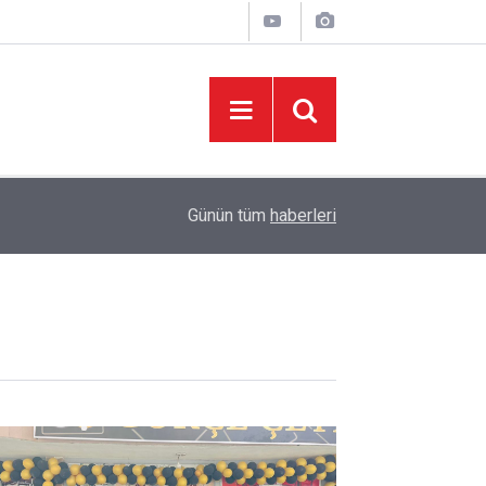
05:37
Başkan Toptaş, mahallelerin yaşam kalitesini artır
Günün tüm
haberleri