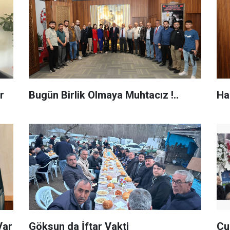
r
Bugün Birlik Olmaya Muhtacız !..
Ha
Var
Göksun da İftar Vakti
Cu