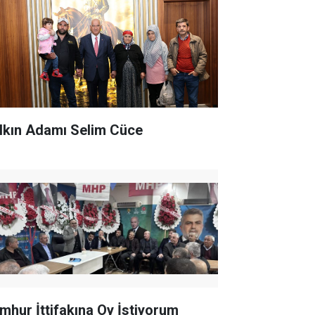
lkın Adamı Selim Cüce
mhur İttifakına Oy İstiyorum