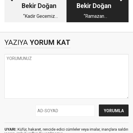
Bekir Doğan
Bekir Doğan
“Kadir Gecemiz
“Ramazan
Hayırlara Vesile
Bayramında Sağlıklı
Olsun”
Beslenin !”
YAZIYA
YORUM KAT
UYARI:
Küfür, hakaret, rencide edici cümleler veya imalar, inançlara saldırı