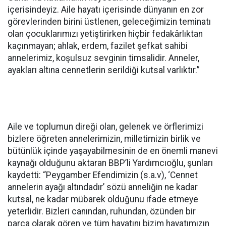
içerisindeyiz. Aile hayatı içerisinde dünyanın en zor
görevlerinden birini üstlenen, geleceğimizin teminatı
olan çocuklarımızı yetiştirirken hiçbir fedakârlıktan
kaçınmayan; ahlak, erdem, fazilet şefkat sahibi
annelerimiz, koşulsuz sevginin timsalidir. Anneler,
ayakları altına cennetlerin serildiği kutsal varlıktır.”
Aile ve toplumun direği olan, gelenek ve örflerimizi
bizlere öğreten annelerimizin, milletimizin birlik ve
bütünlük içinde yaşayabilmesinin de en önemli manevi
kaynağı olduğunu aktaran BBP’li Yardımcıoğlu, şunları
kaydetti: “Peygamber Efendimizin (s.a.v), ‘Cennet
annelerin ayağı altındadır’ sözü anneliğin ne kadar
kutsal, ne kadar mübarek olduğunu ifade etmeye
yeterlidir. Bizleri canından, ruhundan, özünden bir
parça olarak gören ve tüm hayatını bizim hayatımızın