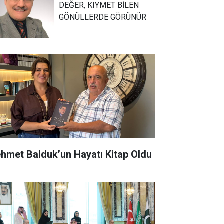
DEĞER, KIYMET BİLEN
GÖNÜLLERDE GÖRÜNÜR
hmet Balduk’un Hayatı Kitap Oldu