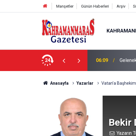
Manşetler
Günün Haberleri
Arşiv
S
KAHRAMAN
24
06:09
Gelenek
Anasayfa
Yazarlar
Vatan’a Başhekim F
Bekir
Yazarın T