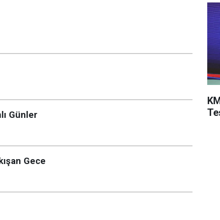
KM
Te
lı Günler
akışan Gece