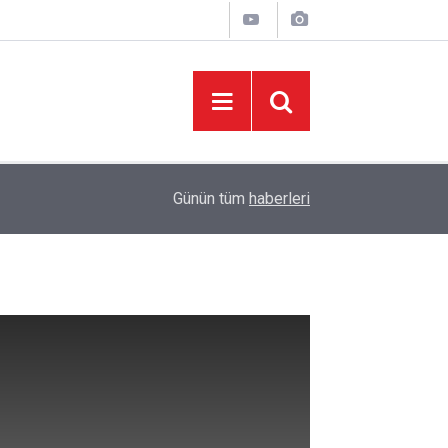
06:05
İklim Dirençli Tarım İçin Güç Birliği
Günün tüm
haberleri