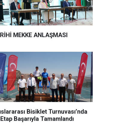
RİHİ MEKKE ANLAŞMASI
uslararası Bisiklet Turnuvası’nda
k Etap Başarıyla Tamamlandı