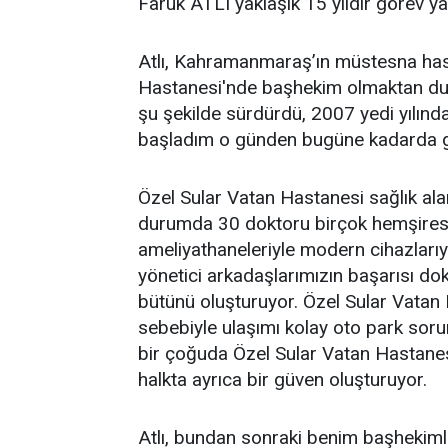
Faruk ATLI yaklaşık 15 yıldır görev y
Atlı, Kahramanmaraş’ın müstesna hast
Hastanesi'nde başhekim olmaktan duyd
şu şekilde sürdürdü, 2007 yedi yılın
başladım o günden bugüne kadarda g
Özel Sular Vatan Hastanesi sağlık alan
durumda 30 doktoru birçok hemşiresi 
ameliyathaneleriyle modern cihazlarıy
yönetici arkadaşlarımızın başarısı dok
bütünü oluşturuyor. Özel Sular Vata
sebebiyle ulaşımı kolay oto park soru
bir çoğuda Özel Sular Vatan Hastane
halkta ayrıca bir güven oluşturuyor.
Atlı, bundan sonraki benim başhekiml