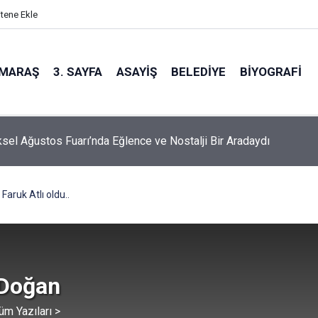
itene Ekle
MARAŞ
3. SAYFA
ASAYIŞ
BELEDIYE
BIYOGRAFI
sel Ağustos Fuarı’nda Eğlence ve Nostalji Bir Aradaydı
aruk Atlı oldu..
 Doğan
üm Yazıları >