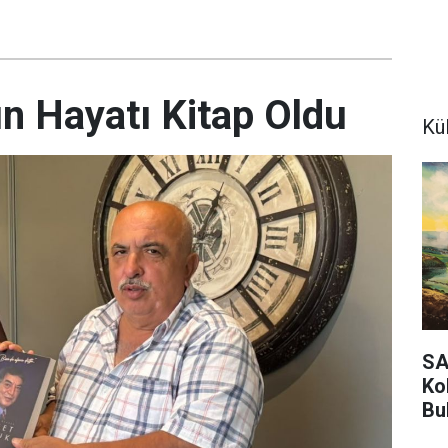
 Hayatı Kitap Oldu
Kü
SA
Ko
Bu