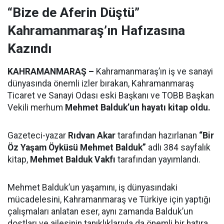
“Bize de Aferin Düştü”
Kahramanmaraş’ın Hafızasına
Kazındı
KAHRAMANMARAŞ –
Kahramanmaraş’ın iş ve sanayi
dünyasında önemli izler bırakan, Kahramanmaraş
Ticaret ve Sanayi Odası eski Başkanı ve TOBB Başkan
Vekili merhum
Mehmet Balduk’un hayatı kitap oldu.
Gazeteci-yazar
Rıdvan Akar
tarafından hazırlanan
“Bir
Öz Yaşam Öyküsü Mehmet Balduk”
adlı 384 sayfalık
kitap,
Mehmet Balduk Vakfı
tarafından yayımlandı.
Mehmet Balduk’un yaşamını, iş dünyasındaki
mücadelesini, Kahramanmaraş ve Türkiye için yaptığı
çalışmaları anlatan eser, aynı zamanda Balduk’un
dostları ve ailesinin tanıklıklarıyla da önemli bir hatıra