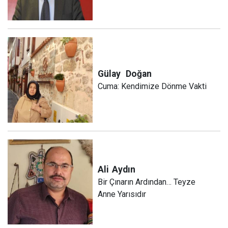
Gülay
Doğan
Cuma: Kendimize Dönme Vakti
Ali
Aydın
Bir Çınarın Ardından… Teyze
Anne Yarısıdır