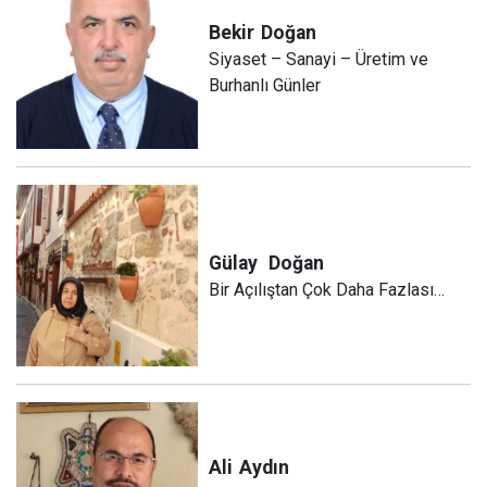
Bekir
Doğan
Siyaset – Sanayi – Üretim ve
Burhanlı Günler
Gülay
Doğan
Bir Açılıştan Çok Daha Fazlası…
Ali
Aydın