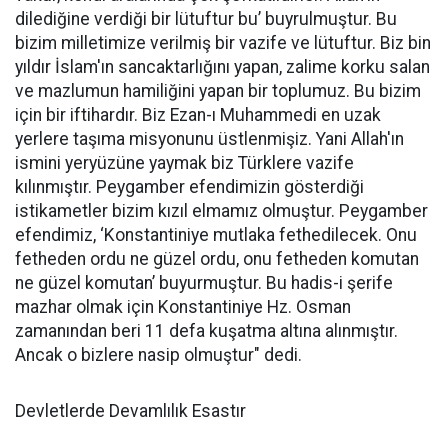
dilediğine verdiği bir lütuftur bu’ buyrulmuştur. Bu
bizim milletimize verilmiş bir vazife ve lütuftur. Biz bin
yıldır İslam'ın sancaktarlığını yapan, zalime korku salan
ve mazlumun hamiliğini yapan bir toplumuz. Bu bizim
için bir iftihardır. Biz Ezan-ı Muhammedi en uzak
yerlere taşıma misyonunu üstlenmişiz. Yani Allah'ın
ismini yeryüzüne yaymak biz Türklere vazife
kılınmıştır. Peygamber efendimizin gösterdiği
istikametler bizim kızıl elmamız olmuştur. Peygamber
efendimiz, ‘Konstantiniye mutlaka fethedilecek. Onu
fetheden ordu ne güzel ordu, onu fetheden komutan
ne güzel komutan’ buyurmuştur. Bu hadis-i şerife
mazhar olmak için Konstantiniye Hz. Osman
zamanından beri 11 defa kuşatma altına alınmıştır.
Ancak o bizlere nasip olmuştur" dedi.
Devletlerde Devamlılık Esastır