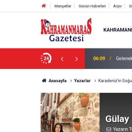
Manşetler
Günün Haberleri
Arşiv
S
KAHRAMAN
24
06:09
Gelenek
Anasayfa
Yazarlar
Karadeniz’in Soğuk
Gülay
Yazarın T