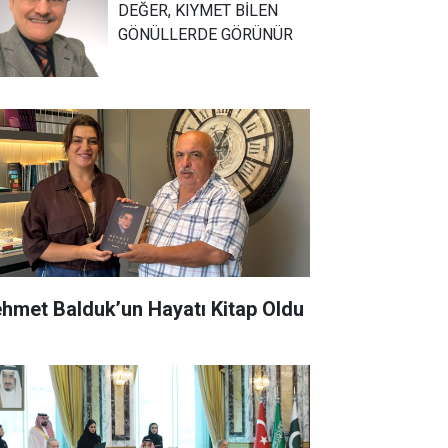
DEĞER, KIYMET BİLEN
GÖNÜLLERDE GÖRÜNÜR
hmet Balduk’un Hayatı Kitap Oldu