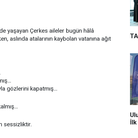
de yaşayan Çerkes aileler bugün hâlâ
TA
en, aslında atalarının kaybolan vatanına ağıt
…
şmış…
yla gözlerini kapatmış…
kalmış…
Ul
İl
 sessizliktir.