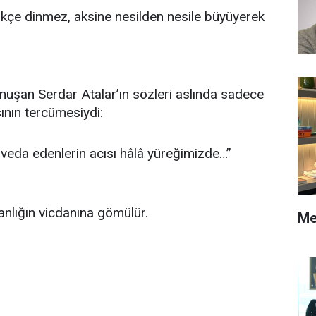
ikçe dinmez, aksine nesilden nesile büyüyerek
uşan Serdar Atalar’ın sözleri aslında sadece
sının tercümesiydi:
 veda edenlerin acısı hâlâ yüreğimizde…”
anlığın vicdanına gömülür.
Me