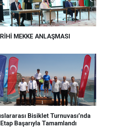
RİHİ MEKKE ANLAŞMASI
uslararası Bisiklet Turnuvası’nda
k Etap Başarıyla Tamamlandı