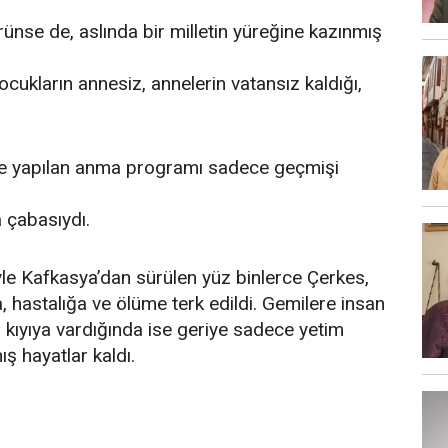
rünse de, aslında bir milletin yüreğine kazınmış
ocukların annesiz, annelerin vatansız kaldığı,
de yapılan anma programı sadece geçmişi
a çabasıydı.
yle Kafkasya’dan sürülen yüz binlerce Çerkes,
, hastalığa ve ölüme terk edildi. Gemilere insan
r kıyıya vardığında ise geriye sadece yetim
ş hayatlar kaldı.