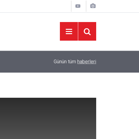
06:05
İklim Dirençli Tarım İçin Güç Birliği
Günün tüm
haberleri