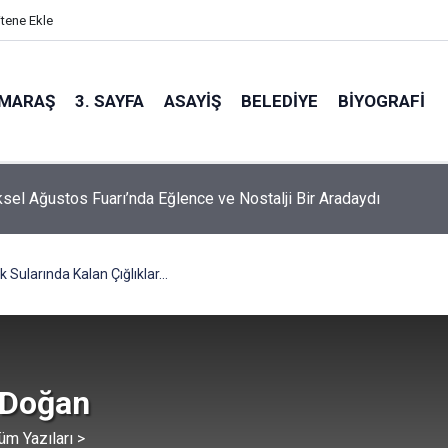
itene Ekle
MARAŞ
3. SAYFA
ASAYIŞ
BELEDIYE
BIYOGRAFI
sel Ağustos Fuarı’nda Eğlence ve Nostalji Bir Aradaydı
 Sularında Kalan Çığlıklar…
 Doğan
üm Yazıları >