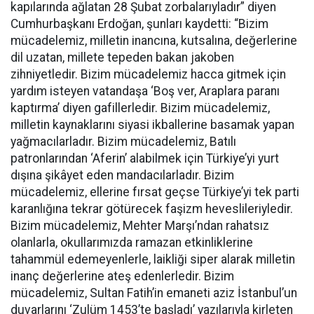
kapılarında ağlatan 28 Şubat zorbalarıyladır” diyen
Cumhurbaşkanı Erdoğan, şunları kaydetti: “Bizim
mücadelemiz, milletin inancına, kutsalına, değerlerine
dil uzatan, millete tepeden bakan jakoben
zihniyetledir. Bizim mücadelemiz hacca gitmek için
yardım isteyen vatandaşa ‘Boş ver, Araplara paranı
kaptırma’ diyen gafillerledir. Bizim mücadelemiz,
milletin kaynaklarını siyasi ikballerine basamak yapan
yağmacılarladır. Bizim mücadelemiz, Batılı
patronlarından ‘Aferin’ alabilmek için Türkiye’yi yurt
dışına şikâyet eden mandacılarladır. Bizim
mücadelemiz, ellerine fırsat geçse Türkiye’yi tek parti
karanlığına tekrar götürecek faşizm heveslileriyledir.
Bizim mücadelemiz, Mehter Marşı’ndan rahatsız
olanlarla, okullarımızda ramazan etkinliklerine
tahammül edemeyenlerle, laikliği siper alarak milletin
inanç değerlerine ateş edenlerledir. Bizim
mücadelemiz, Sultan Fatih’in emaneti aziz İstanbul’un
duvarlarını ‘Zulüm 1453’te başladı’ yazılarıyla kirleten