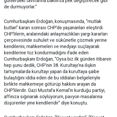
günlerdeki tavırlarına bakılırsa pek değiştirecek gibi
de durmuyorlar.”
Cumhurbaşkanı Erdoğan, konuşmasında, “mutlak
butlan” kararı sonrası CHP’de yaşananları eleştirdi.
CHP’lilerin, aralarındaki anlaşmazlıkları yargı kararları
çerçevesinde suhulet ve sükûnetle çözmek yerine
kendilerini, mahkemeleri ve medyayı suçlayarak
kendilerine toz kondurmadığını ifade eden
Cumhurbaşkanı Erdoğan, “Oysa biz ilk günden itibaren
hep şunu dedik, CHP’nin 38. Kurultayı’na ilişkin
tartışmalarda kurultayı yapan da kurultaya şaibe
bulaştığını iddia eden de bu iddiaları belgeleriyle
birlikte mahkemeye götürüp hakkını arayan da
CHP’lilerdir. Gazi Mustafa Kemal’in kurduğu partiyi,
affınıza sığınarak söylüyorum, pavyon masalarına
düşürenler yine kendileridir” diye konuştu.