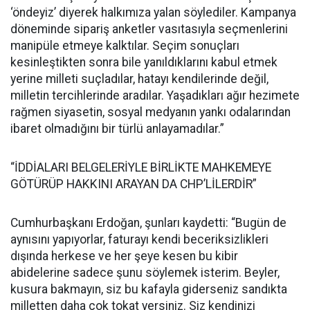
‘öndeyiz’ diyerek halkımıza yalan söylediler. Kampanya
döneminde sipariş anketler vasıtasıyla seçmenlerini
manipüle etmeye kalktılar. Seçim sonuçları
kesinleştikten sonra bile yanıldıklarını kabul etmek
yerine milleti suçladılar, hatayı kendilerinde değil,
milletin tercihlerinde aradılar. Yaşadıkları ağır hezimete
rağmen siyasetin, sosyal medyanın yankı odalarından
ibaret olmadığını bir türlü anlayamadılar.”
“İDDİALARI BELGELERİYLE BİRLİKTE MAHKEMEYE
GÖTÜRÜP HAKKINI ARAYAN DA CHP’LİLERDİR”
Cumhurbaşkanı Erdoğan, şunları kaydetti: “Bugün de
aynısını yapıyorlar, faturayı kendi beceriksizlikleri
dışında herkese ve her şeye kesen bu kibir
abidelerine sadece şunu söylemek isterim. Beyler,
kusura bakmayın, siz bu kafayla giderseniz sandıkta
milletten daha çok tokat yersiniz. Siz kendinizi