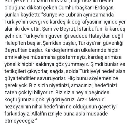
Suriye ve Lübnan’ın müstakil, bağımsız iki devlet
olduğuna dikkati çeken Cumhurbaşkanı Erdoğan,
şunları kaydetti: “Suriye ve Lübnan aynı zamanda
Türkiye’nin sevgi ve kardeşlik coğrafyasının içinde yer
alan iki devlettir. Şam ve Beyrut, İstanbul’un iki kardeş
şehridir. Türkiye’nin güvenliği sadece Hatay’dan değil
Halep’ten başlar, Şam’dan başlar, Türkiye’nin güvenliği
Beyrut’tan başlar. Kardeşlerimizin ülkelerinde hiçbir
emrivakiye müsamaha göstermeyiz, kardeşlerimize
yönelik hiçbir saldırıya göz yummayız. Şimdi bunlar ve
tetikçileri çıkıyorlar, sağda, solda Türkiye’yi hedef alan
güya tehditler savuruyorlar. Hiç bunu söylemenize
gerek yok. Biz sizin niyetinizi, amacınızı, hedefinizi
zaten çok iyi biliyoruz. Biz sizin neyin peşinden
koştuğunuzu çok iyi görüyoruz. Arz-ı Mevud
hezeyanının nihai hedefinin ne olduğunun gayet iyi
farkındayız. Allah’ın izniyle buna asla müsaade
etmeyeceğiz.”