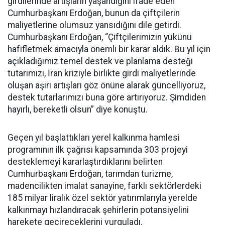
girdilerinde artışların yaşandığını ifade eden
Cumhurbaşkanı Erdoğan, bunun da çiftçilerin
maliyetlerine olumsuz yansıdığını dile getirdi.
Cumhurbaşkanı Erdoğan, “Çiftçilerimizin yükünü
hafifletmek amacıyla önemli bir karar aldık. Bu yıl için
açıkladığımız temel destek ve planlama desteği
tutarımızı, İran kriziyle birlikte girdi maliyetlerinde
oluşan aşırı artışları göz önüne alarak güncelliyoruz,
destek tutarlarımızı buna göre artırıyoruz. Şimdiden
hayırlı, bereketli olsun” diye konuştu.
Geçen yıl başlattıkları yerel kalkınma hamlesi
programının ilk çağrısı kapsamında 303 projeyi
desteklemeyi kararlaştırdıklarını belirten
Cumhurbaşkanı Erdoğan, tarımdan turizme,
madencilikten imalat sanayine, farklı sektörlerdeki
185 milyar liralık özel sektör yatırımlarıyla yerelde
kalkınmayı hızlandıracak şehirlerin potansiyelini
harekete geçireceklerini vurguladı.