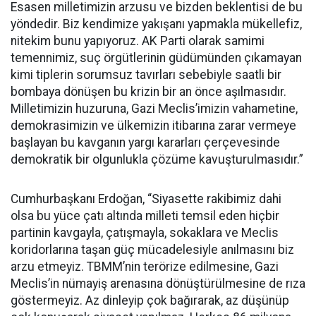
Esasen milletimizin arzusu ve bizden beklentisi de bu
yöndedir. Biz kendimize yakışanı yapmakla mükellefiz,
nitekim bunu yapıyoruz. AK Parti olarak samimi
temennimiz, suç örgütlerinin güdümünden çıkamayan
kimi tiplerin sorumsuz tavırları sebebiyle saatli bir
bombaya dönüşen bu krizin bir an önce aşılmasıdır.
Milletimizin huzuruna, Gazi Meclis’imizin vahametine,
demokrasimizin ve ülkemizin itibarına zarar vermeye
başlayan bu kavganın yargı kararları çerçevesinde
demokratik bir olgunlukla çözüme kavuşturulmasıdır.”
Cumhurbaşkanı Erdoğan, “Siyasette rakibimiz dahi
olsa bu yüce çatı altında milleti temsil eden hiçbir
partinin kavgayla, çatışmayla, sokaklara ve Meclis
koridorlarına taşan güç mücadelesiyle anılmasını biz
arzu etmeyiz. TBMM’nin terörize edilmesine, Gazi
Meclis’in nümayiş arenasına dönüştürülmesine de rıza
göstermeyiz. Az dinleyip çok bağırarak, az düşünüp