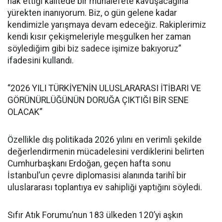
hak ettiği kalitede bir muhalefete kavuşacağına
yürekten inanıyorum. Biz, o gün gelene kadar
kendimizle yarışmaya devam edeceğiz. Rakiplerimiz
kendi kısır çekişmeleriyle meşgulken her zaman
söylediğim gibi biz sadece işimize bakıyoruz”
ifadesini kullandı.
“2026 YILI TÜRKİYE’NİN ULUSLARARASI İTİBARI VE
GÖRÜNÜRLÜĞÜNÜN DORUĞA ÇIKTIĞI BİR SENE
OLACAK”
Özellikle dış politikada 2026 yılını en verimli şekilde
değerlendirmenin mücadelesini verdiklerini belirten
Cumhurbaşkanı Erdoğan, geçen hafta sonu
İstanbul’un çevre diplomasisi alanında tarihî bir
uluslararası toplantıya ev sahipliği yaptığını söyledi.
Sıfır Atık Forumu’nun 183 ülkeden 120’yi aşkın