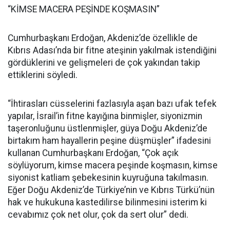
“KİMSE MACERA PEŞİNDE KOŞMASIN”
Cumhurbaşkanı Erdoğan, Akdeniz’de özellikle de
Kıbrıs Adası’nda bir fitne ateşinin yakılmak istendiğini
gördüklerini ve gelişmeleri de çok yakından takip
ettiklerini söyledi.
“İhtirasları cüsselerini fazlasıyla aşan bazı ufak tefek
yapılar, İsrail’in fitne kayığına binmişler, siyonizmin
taşeronluğunu üstlenmişler, güya Doğu Akdeniz’de
birtakım ham hayallerin peşine düşmüşler” ifadesini
kullanan Cumhurbaşkanı Erdoğan, “Çok açık
söylüyorum, kimse macera peşinde koşmasın, kimse
siyonist katliam şebekesinin kuyruğuna takılmasın.
Eğer Doğu Akdeniz’de Türkiye’nin ve Kıbrıs Türkü’nün
hak ve hukukuna kastedilirse bilinmesini isterim ki
cevabımız çok net olur, çok da sert olur” dedi.