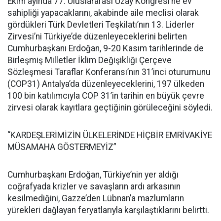
Ekim ayında 77. Uluslararası Uzay Kongresi’ne ev
sahipliği yapacaklarını, akabinde aile meclisi olarak
gördükleri Türk Devletleri Teşkilatı’nın 13. Liderler
Zirvesi’ni Türkiye’de düzenleyeceklerini belirten
Cumhurbaşkanı Erdoğan, 9-20 Kasım tarihlerinde de
Birleşmiş Milletler İklim Değişikliği Çerçeve
Sözleşmesi Taraflar Konferansı’nın 31’inci oturumunu
(COP31) Antalya’da düzenleyeceklerini, 197 ülkeden
100 bin katılımcıyla COP 31’in tarihin en büyük çevre
zirvesi olarak kayıtlara geçtiğinin görüleceğini söyledi.
“KARDEŞLERİMİZİN ÜLKELERİNDE HİÇBİR EMRİVAKİYE
MÜSAMAHA GÖSTERMEYİZ”
Cumhurbaşkanı Erdoğan, Türkiye’nin yer aldığı
coğrafyada krizler ve savaşların ardı arkasının
kesilmediğini, Gazze’den Lübnan’a mazlumların
yürekleri dağlayan feryatlarıyla karşılaştıklarını belirtti.