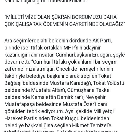
sandık başına gitti” ifadesini kullandı.
“MİLLETİMİZE OLAN ŞÜKRAN BORCUMUZU DAHA
ÇOK ÇALIŞARAK ÖDEMENİN GAYRETİNDE OLACAĞIZ”
Ara seçimlerde altı beldenin dördünde AK Parti,
birinde ise ittifak ortakları MHP’nin adayının
kazandığını anımsatan Cumhurbaşkanı Erdoğan, şöyle
devam etti: “Cumhur İttifakı çok anlamlı bir seçim
zaferine imza atmıştır. Öncelikle hemşehrilerinin
takdiriyle belediye başkanı olarak seçilen Tokat
Bağtaşı beldesinde Mustafa Karadağ’ı, Tokat Yolüstü
beldesinde Mustafa Altan’ı, Gümüşhane Tekke
beldesinde Kemalettin Demirkıran’ı, Nevşehir
Mustafapaşa beldesinde Mustafa Özer’i canı
gönülden tebrik ediyorum. Aynı şekilde Milliyetçi
Hareket Partisinden Tokat Kuşçu beldesinden
belediye başkanlığına seçilen Hikmet Temizel’e