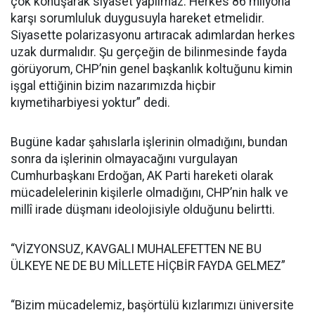
çok konuşarak siyaset yapılmaz. Herkes 86 milyona
karşı sorumluluk duygusuyla hareket etmelidir.
Siyasette polarizasyonu artıracak adımlardan herkes
uzak durmalıdır. Şu gerçeğin de bilinmesinde fayda
görüyorum, CHP’nin genel başkanlık koltuğunu kimin
işgal ettiğinin bizim nazarımızda hiçbir
kıymetiharbiyesi yoktur” dedi.
Bugüne kadar şahıslarla işlerinin olmadığını, bundan
sonra da işlerinin olmayacağını vurgulayan
Cumhurbaşkanı Erdoğan, AK Parti hareketi olarak
mücadelelerinin kişilerle olmadığını, CHP’nin halk ve
millî irade düşmanı ideolojisiyle olduğunu belirtti.
“VİZYONSUZ, KAVGALI MUHALEFETTEN NE BU
ÜLKEYE NE DE BU MİLLETE HİÇBİR FAYDA GELMEZ”
“Bizim mücadelemiz, başörtülü kızlarımızı üniversite