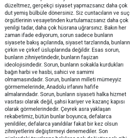
düzeltmez, gerçekçi siyaset yapmazsanız daha çok
dut yemiş bülbüle dönersiniz. Siz cuntacıların ve suç
örgütlerinin vesayetinden kurtulamazsanız daha çok
yenilgi tadar, daha çok hüsrana uğrarsınız. Bakın her
zaman ifade ediyorum, sorun sadece bunların
siyasete bakış açılarında, siyaset tarzlarında, bunların
çirkin ve çirkef üsluplarında değildir. Esas sorun,
bunların zihniyetindedir, bunların faşizan
ideolojisindedir. Sorun, bunların sokakla kurdukları
bağın harbi ve hasbi, sahici ve samimi
olmamasındadır. Sorun, bunların milleti mümeyyiz
görmemelerinde, Anadolu irfanını hafife
almalarındadır. Sorun, bunların siyaseti halka hizmet
vasıtası olarak değil, şahsi kariyer ve kazanç kapısı
olarak görmelerindedir. Çeyrek asra yaklaşan
rekabetimiz, bütün bunlar boyunca, defalarca
yenildiler, defalarca yanıldılar fakat bir kez olsun
zihniyetlerini değiştirmeyi denemediler. Son