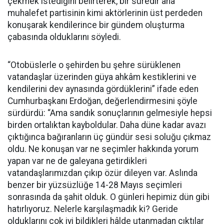
çekmek istediğini belirterek, bir süredir ana
muhalefet partisinin kimi aktörlerinin üst perdeden
konuşarak kendilerince bir gündem oluşturma
çabasında olduklarını söyledi.
“Otobüslerle o şehirden bu şehre sürüklenen
vatandaşlar üzerinden güya ahkâm kestiklerini ve
kendilerini dev aynasında gördüklerini” ifade eden
Cumhurbaşkanı Erdoğan, değerlendirmesini şöyle
sürdürdü: “Ama sandık sonuçlarının gelmesiyle hepsi
birden ortalıktan kayboldular. Daha düne kadar avazı
çıktığınca bağıranların üç gündür sesi soluğu çıkmaz
oldu. Ne konuşan var ne seçimler hakkında yorum
yapan var ne de galeyana getirdikleri
vatandaşlarımızdan çıkıp özür dileyen var. Aslında
benzer bir yüzsüzlüğe 14-28 Mayıs seçimleri
sonrasında da şahit olduk. O günleri hepimiz dün gibi
hatırlıyoruz. Nelerle karşılaşmadık ki? Geride
olduklarını çok iyi bildikleri hâlde utanmadan çıktılar