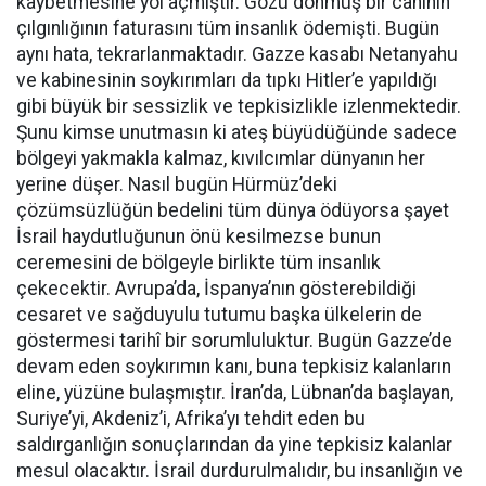
kaybetmesine yol açmıştır. Gözü dönmüş bir caninin
çılgınlığının faturasını tüm insanlık ödemişti. Bugün
aynı hata, tekrarlanmaktadır. Gazze kasabı Netanyahu
ve kabinesinin soykırımları da tıpkı Hitler’e yapıldığı
gibi büyük bir sessizlik ve tepkisizlikle izlenmektedir.
Şunu kimse unutmasın ki ateş büyüdüğünde sadece
bölgeyi yakmakla kalmaz, kıvılcımlar dünyanın her
yerine düşer. Nasıl bugün Hürmüz’deki
çözümsüzlüğün bedelini tüm dünya ödüyorsa şayet
İsrail haydutluğunun önü kesilmezse bunun
ceremesini de bölgeyle birlikte tüm insanlık
çekecektir. Avrupa’da, İspanya’nın gösterebildiği
cesaret ve sağduyulu tutumu başka ülkelerin de
göstermesi tarihî bir sorumluluktur. Bugün Gazze’de
devam eden soykırımın kanı, buna tepkisiz kalanların
eline, yüzüne bulaşmıştır. İran’da, Lübnan’da başlayan,
Suriye’yi, Akdeniz’i, Afrika’yı tehdit eden bu
saldırganlığın sonuçlarından da yine tepkisiz kalanlar
mesul olacaktır. İsrail durdurulmalıdır, bu insanlığın ve