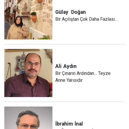
Gülay
Doğan
Bir Açılıştan Çok Daha Fazlası…
Ali
Aydın
Bir Çınarın Ardından… Teyze
Anne Yarısıdır
İbrahim
İnal