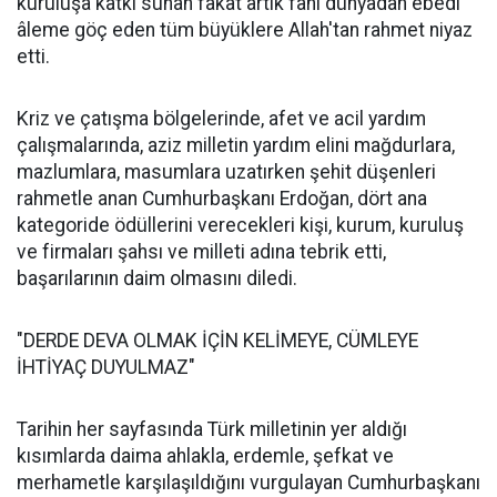
kuruluşa katkı sunan fakat artık fani dünyadan ebedi
âleme göç eden tüm büyüklere Allah'tan rahmet niyaz
etti.
Kriz ve çatışma bölgelerinde, afet ve acil yardım
çalışmalarında, aziz milletin yardım elini mağdurlara,
mazlumlara, masumlara uzatırken şehit düşenleri
rahmetle anan Cumhurbaşkanı Erdoğan, dört ana
kategoride ödüllerini verecekleri kişi, kurum, kuruluş
ve firmaları şahsı ve milleti adına tebrik etti,
başarılarının daim olmasını diledi.
"DERDE DEVA OLMAK İÇİN KELİMEYE, CÜMLEYE
İHTİYAÇ DUYULMAZ"
Tarihin her sayfasında Türk milletinin yer aldığı
kısımlarda daima ahlakla, erdemle, şefkat ve
merhametle karşılaşıldığını vurgulayan Cumhurbaşkanı