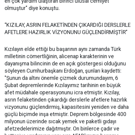
en çok yardım ulaştıran birinci ulusal cemiyet
olmuştur" diye konuştu.
“KIZILAY, ASRIN FELAKETİNDEN ÇIKARDIĞI DERSLERLE
AFETLERE HAZIRLIK VİZYONUNU GÜÇLENDİRMİŞTİR”
Kızılayın elde ettiği bu başarının aynı zamanda Türk
milletinin cömertliğinin, alicenap karakterinin ve
dayanışma bilincinin de en açık göstergesi olduğunu
söyleyen Cumhurbaşkanı Erdoğan, şunları kaydetti:
"Şunun da altını önemle çizmek durumundayım, 6
Şubat depremlerinde Kızılayımız tarihinin en büyük
afet müdahale operasyonunu icra etmiştir. Kızılay,
asrın felaketinden çıkardığı derslerle afetlere hazırlık
vizyonunu güçlendirmiş, kapasitesini yeniden ve daha
güçlü biçimde inşa etmiştir. Deprem bölgesinde 400
milyonun üzerinde sıcak yemek ve paketli gıdayı
afetzedelerimize dağıtmıştır. On binlerce çadır ve