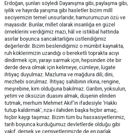
Erdoğan, şunları söyledi Dayanışma gibi, paylaşma gibi,
iyilik ve hayırda yarışma gibi hasletler bizim millî
seciyemizin temel unsurlarıdır, hamurumuzun özü ve
mayasıdır. Bunlar, millet olarak insanlığa en güzel
örneklerini verdiğimiz mazi, hâl ve istikbal hattında
asırlar boyunca sancaktarlığını üstlendiğimiz
değerlerdir. Bizim beslendiğimiz o mümbit kaynakta,
ruh köklerimizin uzandığı o bereketli toprakta acıyı
dindirmek için, yarayı sarmak için, hepsinden öte bir
derde deva olmak için kelimeye, cümleye, lügate
ihtiyaç duyulmaz. Mazluma ve mağdura dili, dini,
mezhebi sorulmaz. İhtiyaç sahibinin ırkına, rengine,
meşrebine, kim olduğuna bakılmaz. Garibin, yoksulun,
yetim ve öksüzün duasını almak, düşenin elinden
tutmak, merhum Mehmet Akif'in ifadesiyle 'Hakkı
tutup kaldırmak', rıza-i ilahiden başka hiçbir amaç,
hiçbir kaygı taşımaz. Bizim tüm bu hassasiyetlerimiz,
tarih boyunca kurduğumuz devletlerde olduğu gibi
vakıf, dernek ve cemiyetlerimizde de en parlak