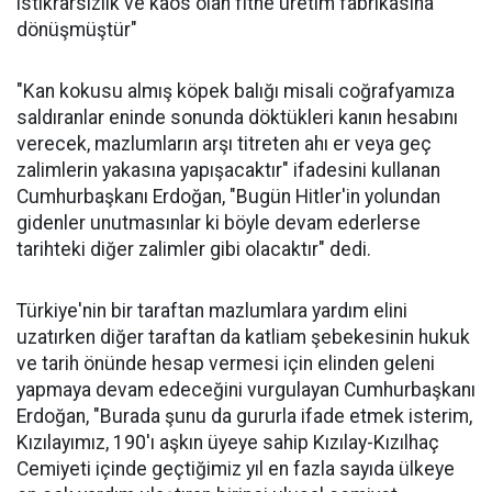
istikrarsızlık ve kaos olan fitne üretim fabrikasına
dönüşmüştür"
"Kan kokusu almış köpek balığı misali coğrafyamıza
saldıranlar eninde sonunda döktükleri kanın hesabını
verecek, mazlumların arşı titreten ahı er veya geç
zalimlerin yakasına yapışacaktır" ifadesini kullanan
Cumhurbaşkanı Erdoğan, "Bugün Hitler'in yolundan
gidenler unutmasınlar ki böyle devam ederlerse
tarihteki diğer zalimler gibi olacaktır" dedi.
Türkiye'nin bir taraftan mazlumlara yardım elini
uzatırken diğer taraftan da katliam şebekesinin hukuk
ve tarih önünde hesap vermesi için elinden geleni
yapmaya devam edeceğini vurgulayan Cumhurbaşkanı
Erdoğan, "Burada şunu da gururla ifade etmek isterim,
Kızılayımız, 190'ı aşkın üyeye sahip Kızılay-Kızılhaç
Cemiyeti içinde geçtiğimiz yıl en fazla sayıda ülkeye