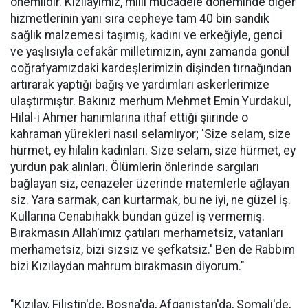
önemlidir. Kızılayımız, millî mücadele döneminde diğer
hizmetlerinin yanı sıra cepheye tam 40 bin sandık
sağlık malzemesi taşımış, kadını ve erkeğiyle, genci
ve yaşlısıyla cefakâr milletimizin, aynı zamanda gönül
coğrafyamızdaki kardeşlerimizin dişinden tırnağından
artırarak yaptığı bağış ve yardımları askerlerimize
ulaştırmıştır. Bakınız merhum Mehmet Emin Yurdakul,
Hilal-i Ahmer hanımlarına ithaf ettiği şiirinde o
kahraman yürekleri nasıl selamlıyor; 'Size selam, size
hürmet, ey hilalin kadınları. Size selam, size hürmet, ey
yurdun pak alınları. Ölümlerin önlerinde sargıları
bağlayan siz, cenazeler üzerinde matemlerle ağlayan
siz. Yara sarmak, can kurtarmak, bu ne iyi, ne güzel iş.
Kullarına Cenabıhakk bundan güzel iş vermemiş.
Bırakmasın Allah'ımız çatıları merhametsiz, vatanları
merhametsiz, bizi sizsiz ve şefkatsiz.' Ben de Rabbim
bizi Kızılaydan mahrum bırakmasın diyorum."
"Kızılay, Filistin'de, Bosna'da, Afganistan'da, Somali'de,