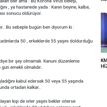
allah bilir ama : Bu Korona Virüs beleşi,
ını , ya hastanede yada : Kanın beyine, kalbe,
ması sonucu öldürüyor.
. Bu sebeple bugün ben diyorum ki :
kadınlarda 50 , erkeklerde 55 yaşını doldurduğu
KM
 diye bir şey olmamalı. Kanuni düzenleme
Hİ
 gün emekli olmalıdır..
adığını kabul edersek 50 veya 55 yaşında
runda ortadan kalkar..
an kişi de ister yaşını bekler isterse