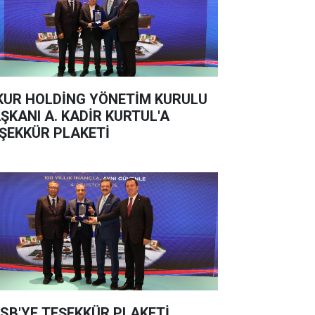
KUR HOLDİNG YÖNETİM KURULU
ŞKANI A. KADİR KURTUL'A
ŞEKKÜR PLAKETİ
SB'YE TEŞEKKÜR PLAKETİ