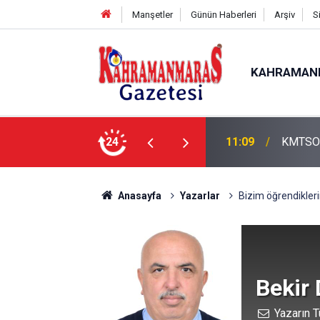
Manşetler
Günün Haberleri
Arşiv
S
KAHRAMAN
24
11:09
KMTSO
Anasayfa
Yazarlar
Bizim öğrendikleri
Bekir
Yazarın T