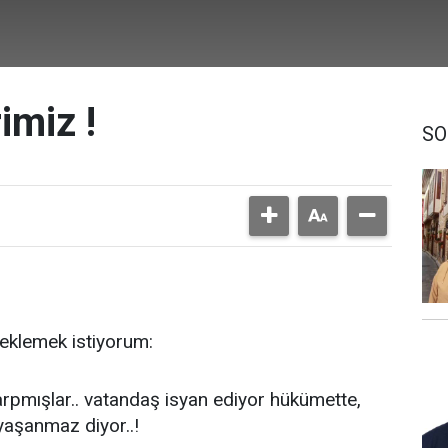
imiz !
SO
eklemek istiyorum:
pmışlar.. vatandaş isyan ediyor hükümette,
 yaşanmaz diyor..!