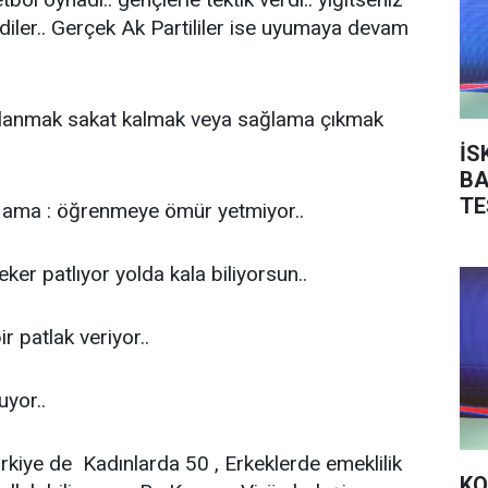
iler.. Gerçek Ak Partililer ise uyumaya devam
lanmak sakat kalmak veya sağlama çıkmak
İS
BA
TE
ama : öğrenmeye ömür yetmiyor..
er patlıyor yolda kala biliyorsun..
 patlak veriyor..
yor..
iye de Kadınlarda 50 , Erkeklerde emeklilik
KO