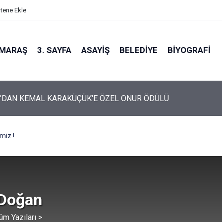
itene Ekle
MARAŞ
3. SAYFA
ASAYIŞ
BELEDIYE
BIYOGRAFI
'DAN KEMAL KARAKÜÇÜK'E ÖZEL ONUR ÖDÜLÜ
miz !
 Doğan
üm Yazıları >