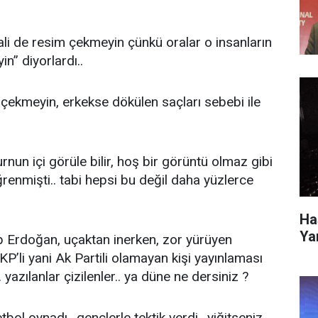
hali de resim çekmeyin çünkü oralar o insanların
in” diyorlardı..
çekmeyin, erkekse dökülen saçları sebebi ile
n içi görüle bilir, hoş bir görüntü olmaz gibi
 öğrenmişti.. tabi hepsi bu değil daha yüzlerce
Ha
Ya
rdoğan, uçaktan inerken, zor yürüyen
P’li yani Ak Partili olamayan kişi yayınlaması
 yazılanlar çizilenler.. ya düne ne dersiniz ?
oynadı.. gençlerle tektik verdi.. yiğitseniz