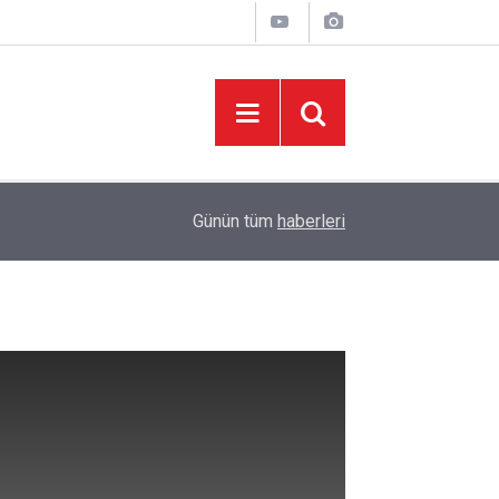
10:57
KMTSO'DAN MUSTAFA NARLI'YA HİZMET PLA
Günün tüm
haberleri