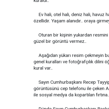
kuraldı..
Ev hali, otel hali, deniz hali, havuz 
özellidir. Yaşam alanıdır.. oraya girmey
Oturan bir kişinin yukardan resmini 
güzel bir görüntü vermez..
Aşağıdan yükarı resim çekmeyin burnu
genel kuralları ve fotoğrafçılık dilini
kural var..
Sayın Cumhurbaşkanı Recep Tayyip E
görüntüsünü cep telefonu ile çeken AK
ile sosyal medya da kopartılan fırtına..
Dünde Sayın Cumhurbaşkanı Basketbol 