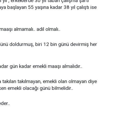
ıl , erkeklerde 30 yıl taban çalışma şartı
ya başlayan 55 yaşına kadar 38 yıl çalıştı ise
maaşı almamalı.. adil olmalı..
nü doldurmuş, biri 12 bin günü devirmiş her
dar gün kadar emekli maaşı almalıdır..
akılan takılmayan, emekli olan olmayan diye
en emekli olacağı günü bilmelidir..
er..