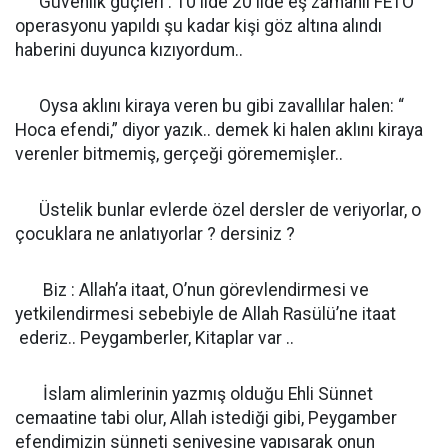
Güvenlik güçleri : 10 ilde 20 ilde eş zamanlı FETÖ
operasyonu yapıldı şu kadar kişi göz altına alındı
haberini duyunca kızıyordum..
Oysa aklını kiraya veren bu gibi zavallılar halen: “
Hoca efendi,” diyor yazık.. demek ki halen aklını kiraya
verenler bitmemiş, gerçeği görememişler..
Üstelik bunlar evlerde özel dersler de veriyorlar, o
çocuklara ne anlatıyorlar ? dersiniz ?
Biz : Allah’a itaat, O’nun görevlendirmesi ve
yetkilendirmesi sebebiyle de Allah Rasülü’ne itaat
ederiz.. Peygamberler, Kitaplar var ..
İslam alimlerinin yazmış olduğu Ehli Sünnet
cemaatine tabi olur, Allah istediği gibi, Peygamber
efendimizin sünneti seniyesine yapışarak onun