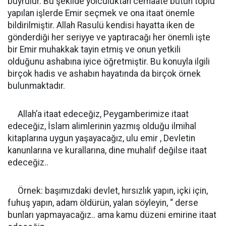
buyrulur. Bu şekilde yolculuktan cemaate bütün toplu
yapılan işlerde Emir seçmek ve ona itaat önemle
bildirilmiştir. Allah Rasulü kendisi hayatta iken de
gönderdiği her seriyye ve yaptıracağı her önemli işte
bir Emir muhakkak tayin etmiş ve onun yetkili
olduğunu ashabına iyice öğretmiştir. Bu konuyla ilgili
birçok hadis ve ashabın hayatında da birçok örnek
bulunmaktadır.
Allah’a itaat edeceğiz, Peygamberimize itaat
edeceğiz, İslam alimlerinin yazmış olduğu ilmihal
kitaplarına uygun yaşayacağız, ulu emir , Devletin
kanunlarına ve kurallarına, dine muhalif değilse itaat
edeceğiz..
Örnek: başımızdaki devlet, hırsızlık yapın, içki için,
fuhuş yapın, adam öldürün, yalan söyleyin, “ derse
bunları yapmayacağız.. ama kamu düzeni emirine itaat