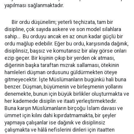
yapılması sağlanmaktadır.
Bir ordu düşünelim; yeterli teçhizata, tam bir
disipline, çok sayıda askere ve son model silahlara
sahip… Bu orduyu ancak en az onun kadar güçlü bir
ordu mağlup edebilir. Eğer bu ordu, karşısında dağınık,
disiplinsiz, başsız ve komutansız bir alay görse onları
ezip geçer. Bir kişinin çıkıp bir yerden ok atması,
diğerinin başka taraftan mızrak sallaması, ötekinin
hamleleri düşman ordusunu güldürmekten öteye
gitmeyecektir. İşte Müslümanların bugünkü hali buna
benzer. Düşman, büyümenin ve birleşmenin yollarını
denemekte, bunun için büyük birlikler oluşturmakta ve
her kademede disiplin ve itaati yerleştirmektedir.
Buna karşın Müslümanların birçoğu İslam davası ve
ümmet için kılını dahi kıpırdatmamakta, bir şeyler
yapmaya çalışanlar ise dağınık ve disiplinsiz
çalışmakta ve hâlâ nefislerini dinleri için itaatten