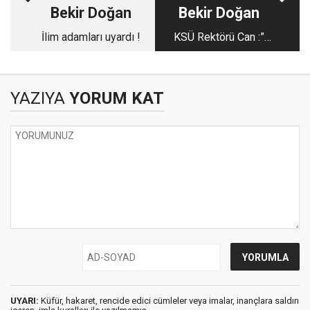
Bekir Doğan
Bekir Doğan
İlim adamları uyardı !
KSÜ Rektörü Can :”
Üniversiteler Arası
İşbirliği önemli”
YAZIYA
YORUM KAT
UYARI:
Küfür, hakaret, rencide edici cümleler veya imalar, inançlara saldırı