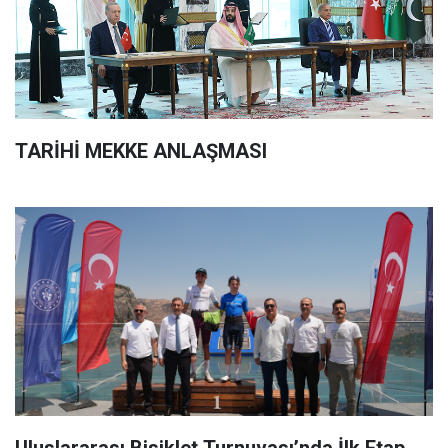
TARİHİ MEKKE ANLAŞMASI
Uluslararası Bisiklet Turnuvası’nda İlk Etap