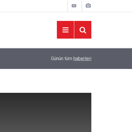
07:19
Deprem Sonrası Dayanışmaya Teşekkür
Günün tüm
haberleri