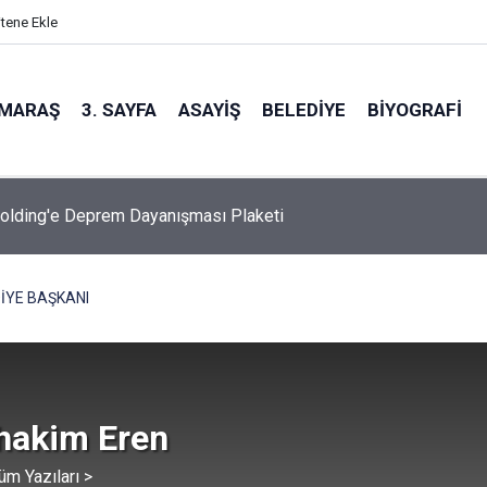
itene Ekle
MARAŞ
3. SAYFA
ASAYIŞ
BELEDIYE
BIYOGRAFI
olding'e Deprem Dayanışması Plaketi
İYE BAŞKANI
hakim Eren
üm Yazıları >