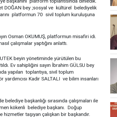
e başkanını platform toplantısında dinledik.
t DOĞAN bey ;sosyal ve kültürel belediyelik
larını platformun 70 sivil toplum kuruluşuna
yın Osman OKUMUŞ, platformun misafiri idi.
asıl çalışmalar yaptığını anlattı.
TEK beyin yönetiminde yürütülen bu
tıldı. Ev sahipliğini sayın İbrahim GÜLSU bey
nda yapılan toplantıya, sivil toplum
r yardımcısı Kadir SALTALI ve bilim insanları
ediye başkanlığı sırasında çalışmaları ile
men kökenli belediye başkanı. Doğup
 hizmetler taşıyan çalışkan bir başkandır.