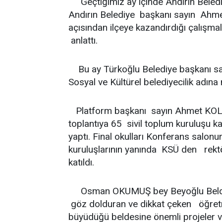
Geçtiğimiz ay içinde Andırın Belediy
Andırın Belediye başkanı sayın Ahme
açısından ilçeye kazandırdığı çalışma
anlattı.
Bu ay Türkoğlu Belediye başkanı sa
Sosyal ve Kültürel belediyecilik adına n
Platform başkanı sayın Ahmet KOLU
toplantıya 65 sivil toplum kuruluşu ka
yaptı. Final okulları Konferans salonu
kuruluşlarının yanında KSÜ den rektö
katıldı.
Osman OKUMUŞ bey Beyoğlu Belde bel
göz dolduran ve dikkat çeken öğret
büyüdüğü beldesine önemli projeler ve