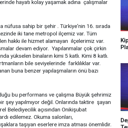
lerinde hayatı kolay yaşamak adına çalışmalar
fusa sahip bir şehir . Türkiye'nin 16. sırada
ezinde iki tane metropol ilçemiz var. Tüm
Ki
alen hakkı ile hizmet alamayan ilçelerimiz var.
Pl
aşmalar devam ediyor. Yapılanmalar çok çirkin
a yükselen binaların kimi 5 katlı. Kimi 8 katlı.
manların bile seviyelerinde farklılıklar var.
lanan buna benzer yapılaşmaların önü bazı
uğu bu performans ve çalışma Büyük şehrimiz
bir şey yapılmıyor değil. Onlarında taktire şayan
rel Belediyecilik açısından Onikişubat
ardı edilemez. Okuma salonları,
De
aklara taşıyan eserlere imza atması önemlidir.
Te