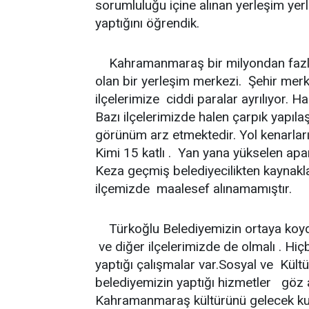
sorumluluğu içine alınan yerleşim yer
yaptığını öğrendik.
Kahramanmaraş bir milyondan fazla nü
olan bir yerleşim merkezi. Şehir merk
ilçelerimize ciddi paralar ayrılıyor. H
Bazı ilçelerimizde halen çarpık yapıl
görünüm arz etmektedir. Yol kenarlarınd
Kimi 15 katlı . Yan yana yükselen apart
Keza geçmiş belediyecilikten kaynak
ilçemizde maalesef alınamamıştır.
Türkoğlu Belediyemizin ortaya koyd
ve diğer ilçelerimizde de olmalı . Hiç
yaptığı çalışmalar var.Sosyal ve Kültü
belediyemizin yaptığı hizmetler göz 
Kahramanmaraş kültürünü gelecek kuş