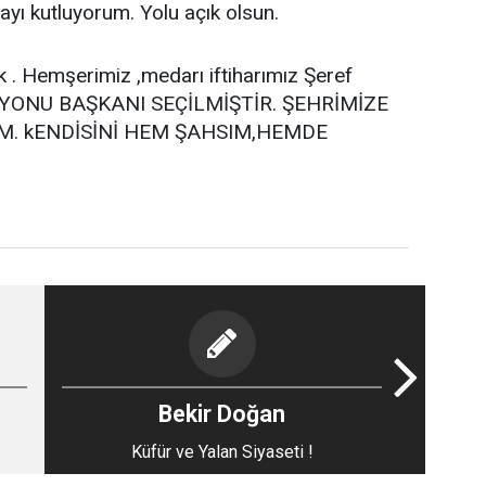
ı kutluyorum. Yolu açık olsun.
 . Hemşerimiz ,medarı iftiharımız Şeref
ONU BAŞKANI SEÇİLMİŞTİR. ŞEHRİMİZE
M. kENDİSİNİ HEM ŞAHSIM,HEMDE
Bekir Doğan
Küfür ve Yalan Siyaseti !