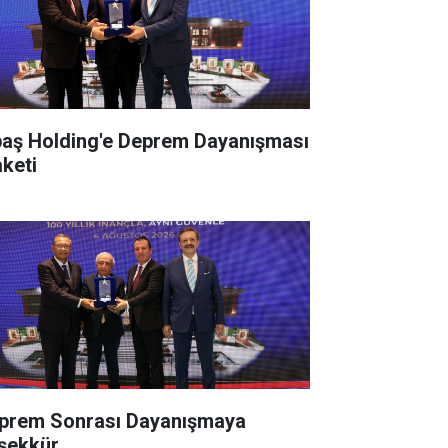
paş Holding'e Deprem Dayanışması
aketi
prem Sonrası Dayanışmaya
şekkür