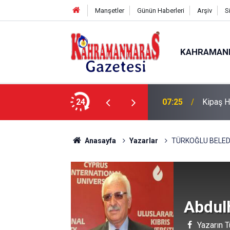
Manşetler
Günün Haberleri
Arşiv
S
KAHRAMAN
'a Teşekkür
24
07:25
Kipaş H
Anasayfa
Yazarlar
TÜRKOĞLU BELED
Abdul
Yazarın T