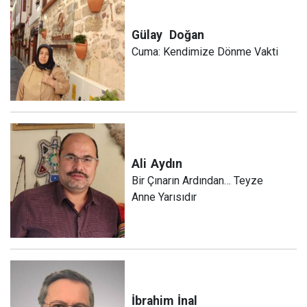
Gülay
Doğan
Cuma: Kendimize Dönme Vakti
Ali
Aydın
Bir Çınarın Ardından… Teyze
Anne Yarısıdır
İbrahim
İnal