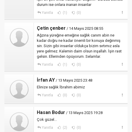
durum ise onlara inanan insanlar
Yanıtla
(1)
(0)
Çetin çenber
/ 14 Mayıs 2025 08:55
Ağzına yüreğine emeğine sağlık canım abin ne
kadar doğru ne kadar önemli bir konuya değinmiş
sin. Sizin gibi insanlar oldukça bizim sırtımız asla
yere gelmez. Kalemin daim olsun inşallah. İşin rast
gelsin. Ellerinden öpüyorum. Selamlar.
Yanıtla
(1)
(0)
İrfan AY
/ 13 Mayıs 2025 23:48
Elinize sağlık İbrahim abimiz
Yanıtla
(0)
(0)
Hasan Bodur
/ 13 Mayıs 2025 19:28
Çok güzel...
Yanıtla
(2)
(0)