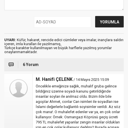
UYARI:
Küfür, hakaret, rencide edici cümleler veya imalar, inançlara saldırı
içeren, imla kuralları ile yazılmamış,
Türkçe karakter kullanılmayan ve büyük harflerle yazılmış yorumlar
onaylanmamaktadır.
6 Yorum
M. Hanifi ÇELENK
/ 14 Mayıs 2025 15:09
Öncelikle emeğinize sağlık, muhalif gruba gelince
bildiğiniz üzerine soyadı kanunu getirildiğinde
insanlar soyları ile anılmaz oldu. Bizim ilde bile
agoplar Ahmet, conlar Can isimleri ile soyadları ise
İslami değerlerle bağlantılı soyisimler verildi. Az söz
çok mana!. O muhalefet edenler var ya, en çok onlar
kullanıyor. Örnek: Osmangazi Köprüsü geçiş ücreti
795 TL muhalefet yapanlar zengin insanlar oldukları
için en çok onlar kullanıyor değilmi? Burada acınası