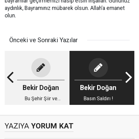
bayramlar geçirmemizi nasip etsin inşallah. Gününüz
aydınlık, Bayramınız mübarek olsun. Allah’a emanet
olun.
Önceki ve Sonraki Yazılar
Bekir Doğan
Bekir Doğan
Bu Şehir Şiir ve
Basın Saldırı !
Edebiyatın
Başkentidir
YAZIYA
YORUM KAT