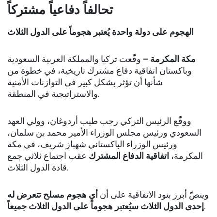
تحالفاً دفاعياً مشتركاً
الهجوم على دولة واحدة يُعتبر هجوماً على الدول الثلاث
مكة المكرمة –
وقّعت تركيا والمملكة العربية السعودية
وباكستان اتفاقية دفاع مشترك تاريخية، في خطوة من
شأنها أن تؤثر بشكل كبير في التوازنات الأمنية
والاستراتيجية في المنطقة.
ووقّع الرئيس التركي رجب طيب أردوغان، وولي العهد
السعودي ورئيس مجلس الوزراء الأمير محمد بن سلمان،
ورئيس الوزراء الباكستاني شهباز شريف، في مكة
المكرمة،
اتفاقية الدفاع المشترك
عقب اجتماع ثلاثي جمع
قادة الدول الثلاث.
وينصّ أبرز بنود الاتفاقية على أن
أي هجوم مسلح تتعرض له
إحدى الدول الثلاث سيُعتبر هجوماً على الدول الثلاث جميعاً
.