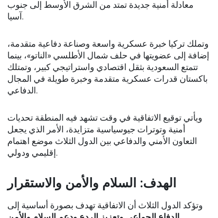
معادلة أمنية جديدة تمتد من الشرق الأوسط إلى جنوب
آسيا.
وتملك تركيا خبرة عسكرية واسعة وصناعة دفاعية متقدمة،
إضافة إلى عضويتها في حلف شمال الأطلسي «الناتو»، بينما
تتمتع السعودية بثقل اقتصادي واستراتيجي كبير، وتمتلك
باكستان قدرات عسكرية متقدمة وخبرة طويلة في المجال
الدفاعي.
ويأتي توقيع الاتفاقية في وقت تشهد فيه المنطقة تحديات
أمنية وتوترات جيوسياسية متزايدة، الأمر الذي يجعل
التعاون الأمني والدفاعي بين الدول الثلاث موضع اهتمام
إقليمي ودولي.
الهدف: السلام والأمن والاستقرار
وتؤكد الدول الثلاث أن الاتفاقية تهدف بصورة أساسية إلى
الدفاع الجماعي وتعزيز الردع ودعم السلام والأمن