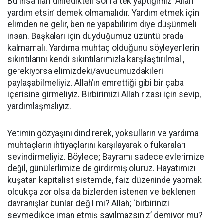
Bu insanları dinledikten sonra tek yaptığımız ‘Allah
yardım etsin’ demek olmamalıdır. Yardım etmek için
elimden ne gelir, ben ne yapabilirim diye düşünmeli
insan. Başkaları için duyduğumuz üzüntü orada
kalmamalı. Yardıma muhtaç olduğunu söyleyenlerin
sıkıntılarını kendi sıkıntılarımızla karşılaştırılmalı,
gerekiyorsa elimizdeki/avucumuzdakileri
paylaşabilmeliyiz. Allah’ın emrettiği gibi bir çaba
içerisine girmeliyiz. Birbirimizi Allah rızası için sevip,
yardımlaşmalıyız.
Yetimin gözyaşını dindirerek, yoksulların ve yardıma
muhtaçların ihtiyaçlarını karşılayarak o fukaraları
sevindirmeliyiz. Böylece; Bayramı sadece evlerimize
değil, günülerlimize de girdirmiş oluruz. Hayatımızı
kuşatan kapitalist sistemde, faiz düzeninde yapmak
oldukça zor olsa da bizlerden istenen ve beklenen
davranışlar bunlar değil mi? Allah; ‘birbirinizi
sevmedikçe iman etmiş sayılmazsınız’ demiyor mu?