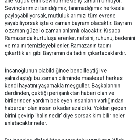
aile küçüklerini sevindirmekle iş tamam olmuyor.
Sevinçlerimizi tanıdığımız, tanımadığımız herkesle
paylaşabiliyorsak, mutluluklarımızı tüm evrene
yayabiliyorsak işte o zaman bayram olacaktır. Bayram
o zaman güzel o zaman anlamlı olacaktır. Kısaca
Ramazanda kurtuluşa erenler, nefsini, ruhunu, bedenini
ve malını temizleyebilenler, Ramazanın tadını
çıkarttıkları gibi Bayramın da tadını çıkartacaklardır.
İnsanoğlunun olabildiğince bencilleştiği ve
yalnızlaştığı bu zaman diliminde maalesef herkes
kendi hayatını yaşamakla meşguller. Başkalarının
derdinden, çektiği perişanlıktan haberi olan ve
birilerinden yardım bekleyen insanların varlığından
haberdar olan insan o kadar azaldı ki. Yoldan geçen
birini çevirip ‘halin nedir’ diye sorsak kim bilir neler
anlatacaktır neler.