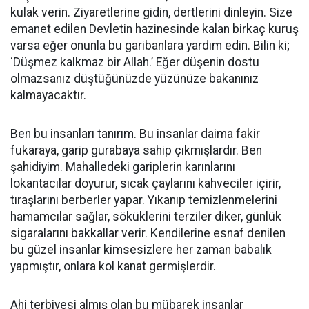
kulak verin. Ziyaretlerine gidin, dertlerini dinleyin. Size
emanet edilen Devletin hazinesinde kalan birkaç kuruş
varsa eğer onunla bu garibanlara yardım edin. Bilin ki;
‘Düşmez kalkmaz bir Allah.’ Eğer düşenin dostu
olmazsanız düştüğünüzde yüzünüze bakanınız
kalmayacaktır.
Ben bu insanları tanırım. Bu insanlar daima fakir
fukaraya, garip gurabaya sahip çıkmışlardır. Ben
şahidiyim. Mahalledeki gariplerin karınlarını
lokantacılar doyurur, sıcak çaylarını kahveciler içirir,
tıraşlarını berberler yapar. Yıkanıp temizlenmelerini
hamamcılar sağlar, söküklerini terziler diker, günlük
sigaralarını bakkallar verir. Kendilerine esnaf denilen
bu güzel insanlar kimsesizlere her zaman babalık
yapmıştır, onlara kol kanat germişlerdir.
Ahi terbiyesi almış olan bu mübarek insanlar