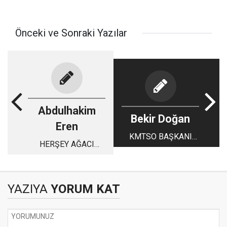
Önceki ve Sonraki Yazılar
Abdulhakim
Bekir Doğan
Eren
KMTSO BAŞKANI
HERŞEY AĞACI
BALCIOĞLU’NDAN
SEVMEKLE BAŞLAR
KAGİD’E ZİYARET
YAZIYA
YORUM KAT