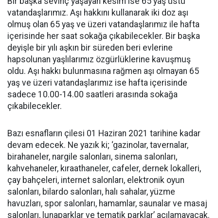
Bir başka sevinç yaşayan kesim ise 65 yaş üstü
vatandaşlarımız. Aşı hakkını kullanarak iki doz aşı
olmuş olan 65 yaş ve üzeri vatandaşlarımız ile hafta
içerisinde her saat sokağa çıkabilecekler. Bir başka
deyişle bir yılı aşkın bir süreden beri evlerine
hapsolunan yaşlılarımız özgürlüklerine kavuşmuş
oldu. Aşı hakkı bulunmasına rağmen aşı olmayan 65
yaş ve üzeri vatandaşlarımız ise hafta içerisinde
sadece 10.00-14.00 saatleri arasında sokağa
çıkabilecekler.
Bazı esnafların çilesi 01 Haziran 2021 tarihine kadar
devam edecek. Ne yazık ki; ‘gazinolar, tavernalar,
birahaneler, nargile salonları, sinema salonları,
kahvehaneler, kıraathaneler, cafeler, dernek lokalleri,
çay bahçeleri, internet salonları, elektronik oyun
salonları, bilardo salonları, halı sahalar, yüzme
havuzları, spor salonları, hamamlar, saunalar ve masaj
salonları, lunaparklar ve tematik parklar’ açılamayacak.