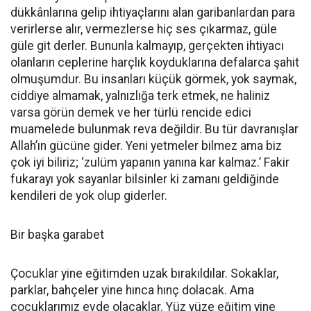
dükkânlarına gelip ihtiyaçlarını alan garibanlardan para
verirlerse alır, vermezlerse hiç ses çıkarmaz, güle
güle git derler. Bununla kalmayıp, gerçekten ihtiyacı
olanların ceplerine harçlık koyduklarına defalarca şahit
olmuşumdur. Bu insanları küçük görmek, yok saymak,
ciddiye almamak, yalnızlığa terk etmek, ne haliniz
varsa görün demek ve her türlü rencide edici
muamelede bulunmak reva değildir. Bu tür davranışlar
Allah’ın gücüne gider. Yeni yetmeler bilmez ama biz
çok iyi biliriz; ‘zulüm yapanın yanına kar kalmaz.’ Fakir
fukarayı yok sayanlar bilsinler ki zamanı geldiğinde
kendileri de yok olup giderler.
Bir başka garabet
Çocuklar yine eğitimden uzak bırakıldılar. Sokaklar,
parklar, bahçeler yine hınca hınç dolacak. Ama
çocuklarımız evde olacaklar. Yüz yüze eğitim yine