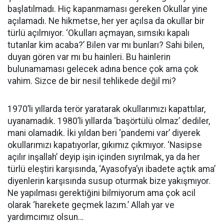
başlatılmadı. Hiç kapanmaması gereken Okullar yine
açılamadı. Ne hikmetse, her yer açılsa da okullar bir
türlü açılmıyor. ‘Okulları açmayan, sımsıkı kapalı
tutanlar kim acaba?’ Bilen var mı bunları? Sahi bilen,
duyan gören var mı bu hainleri. Bu hainlerin
bulunamaması gelecek adına bence çok ama çok
vahim. Sizce de bir nesil tehlikede değil mi?
1970’li yıllarda terör yaratarak okullarımızı kapattılar,
uyanamadık. 1980’li yıllarda ‘başörtülü olmaz’ dediler,
mani olamadık. İki yıldan beri ‘pandemi var’ diyerek
okullarımızı kapatıyorlar, gıkımız çıkmıyor. ‘Nasipse
açılır inşallah’ deyip işin içinden sıyrılmak, ya da her
türlü eleştiri karşısında, ‘Ayasofya’yı ibadete açtık ama’
diyenlerin karşısında susup oturmak bize yakışmıyor.
Ne yapılması gerektiğini bilmiyorum ama çok acil
olarak ‘harekete geçmek lazım.’ Allah yar ve
yardımcımız olsun…