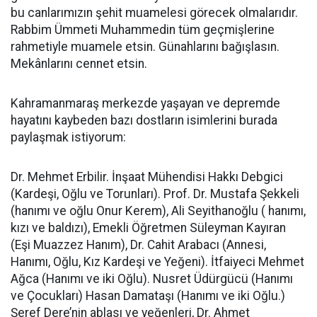
bu canlarımızın şehit muamelesi görecek olmalarıdır.
Rabbim Ümmeti Muhammedin tüm geçmişlerine
rahmetiyle muamele etsin. Günahlarını bağışlasın.
Mekânlarını cennet etsin.
Kahramanmaraş merkezde yaşayan ve depremde
hayatını kaybeden bazı dostların isimlerini burada
paylaşmak istiyorum:
Dr. Mehmet Erbilir. İnşaat Mühendisi Hakkı Debgici
(Kardeşi, Oğlu ve Torunları). Prof. Dr. Mustafa Şekkeli
(hanımı ve oğlu Onur Kerem), Ali Seyithanoğlu ( hanımı,
kızı ve baldızı), Emekli Öğretmen Süleyman Kayıran
(Eşi Muazzez Hanım), Dr. Cahit Arabacı (Annesi,
Hanımı, Oğlu, Kız Kardeşi ve Yeğeni). İtfaiyeci Mehmet
Ağca (Hanımı ve iki Oğlu). Nusret Üdürgücü (Hanımı
ve Çocukları) Hasan Damataşı (Hanımı ve iki Oğlu.)
Şeref Dere’nin ablası ve yeğenleri, Dr. Ahmet