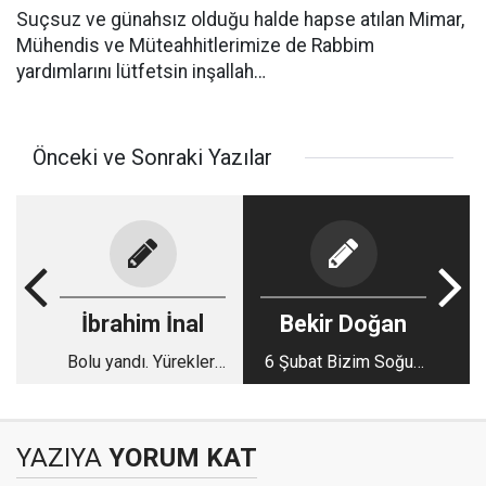
Suçsuz ve günahsız olduğu halde hapse atılan Mimar,
Mühendis ve Müteahhitlerimize de Rabbim
yardımlarını lütfetsin inşallah…
Önceki ve Sonraki Yazılar
İbrahim İnal
Bekir Doğan
Bolu yandı. Yürekleri
6 Şubat Bizim Soğuk
kor ateş aldı.
Günümüz!
YAZIYA
YORUM KAT