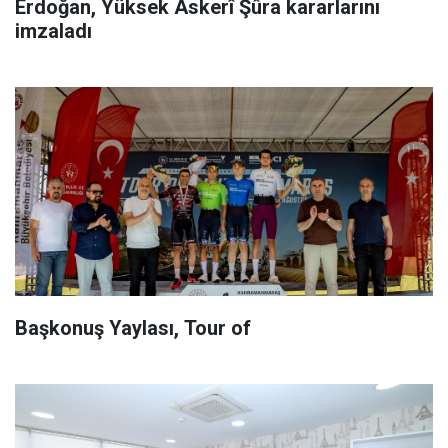
Erdoğan, Yüksek Askerî Şûra kararlarını
imzaladı
Başkonuş Yaylası, Tour of