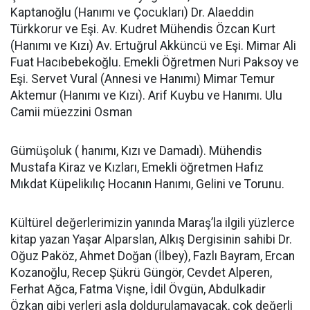
Kaptanoğlu (Hanımı ve Çocukları) Dr. Alaeddin
Türkkorur ve Eşi. Av. Kudret Mühendis Özcan Kurt
(Hanımı ve Kızı) Av. Ertuğrul Akküncü ve Eşi. Mimar Ali
Fuat Hacıbebekoğlu. Emekli Öğretmen Nuri Paksoy ve
Eşi. Servet Vural (Annesi ve Hanımı) Mimar Temur
Aktemur (Hanımı ve Kızı). Arif Kuybu ve Hanımı. Ulu
Camii müezzini Osman
Gümüşoluk ( hanımı, Kızı ve Damadı). Mühendis
Mustafa Kiraz ve Kızları, Emekli öğretmen Hafız
Mıkdat Küpelikılıç Hocanın Hanımı, Gelini ve Torunu.
Kültürel değerlerimizin yanında Maraş’la ilgili yüzlerce
kitap yazan Yaşar Alparslan, Alkış Dergisinin sahibi Dr.
Oğuz Paköz, Ahmet Doğan (İlbey), Fazlı Bayram, Ercan
Kozanoğlu, Recep Şükrü Güngör, Cevdet Alperen,
Ferhat Ağca, Fatma Vişne, İdil Övgün, Abdulkadir
Özkan gibi yerleri asla doldurulamayacak, çok değerli