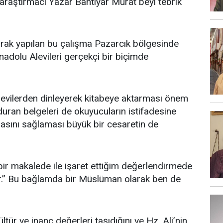
i araştırmacı Yazar Bahtiyar Murat beyi tebrik
yapılan bu çalışma Pazarcık bölgesinde
adolu Alevileri gerçekçi bir biçimde
ilerden dinleyerek kitabeye aktarması önem
duran belgeleri de okuyucuların istifadesine
sını sağlaması büyük bir cesaretin de
akalede ile işaret ettiğim değerlendirmede
.” Bu bağlamda bir Müslüman olarak ben de
 ve inanç değerleri taşıdığını ve Hz. Ali’nin