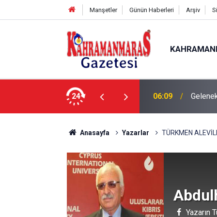
Manşetler
Günün Haberleri
Arşiv
S
KAHRAMAN
24
06:09
Gelenek
Anasayfa
Yazarlar
TÜRKMEN ALEVİL
Abdul
Yazarın T