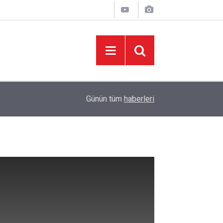
06:05
İklim Dirençli Tarım İçin Güç Birliği
Günün tüm
haberleri