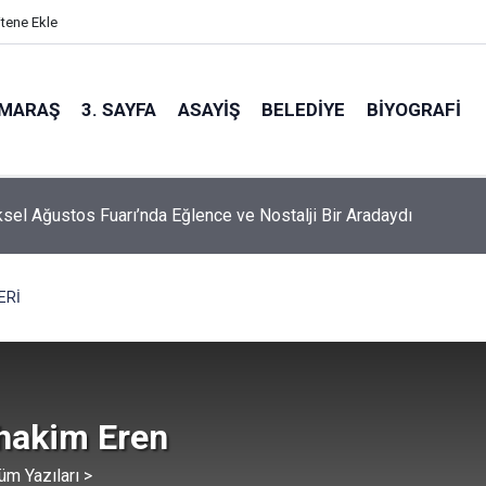
itene Ekle
MARAŞ
3. SAYFA
ASAYIŞ
BELEDIYE
BIYOGRAFI
sel Ağustos Fuarı’nda Eğlence ve Nostalji Bir Aradaydı
ERİ
hakim Eren
üm Yazıları >