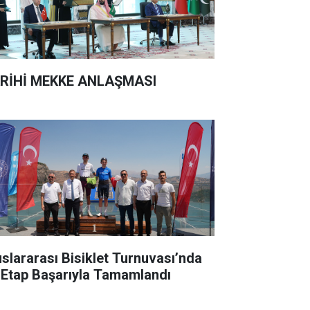
RİHİ MEKKE ANLAŞMASI
uslararası Bisiklet Turnuvası’nda
k Etap Başarıyla Tamamlandı