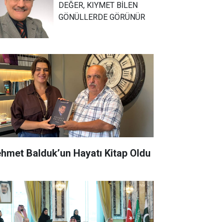
DEĞER, KIYMET BİLEN
GÖNÜLLERDE GÖRÜNÜR
hmet Balduk’un Hayatı Kitap Oldu