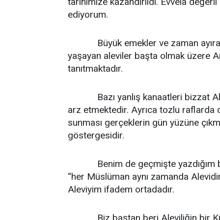
tarihimize kazandırıldı. Evvela değerl
ediyorum.
Büyük emekler ve zaman ayırarak 
yaşayan aleviler başta olmak üzere An
tanıtmaktadır.
Bazı yanlış kanaatleri bizzat Alev
arz etmektedir. Ayrıca tozlu raflarda 
sunması gerçeklerin gün yüzüne çıkma
göstergesidir.
Benim de geçmişte yazdığım bir m
“her Müslüman aynı zamanda Alevidir
Aleviyim ifadem ortadadır.
Biz baştan beri Aleviliğin bir Kültür