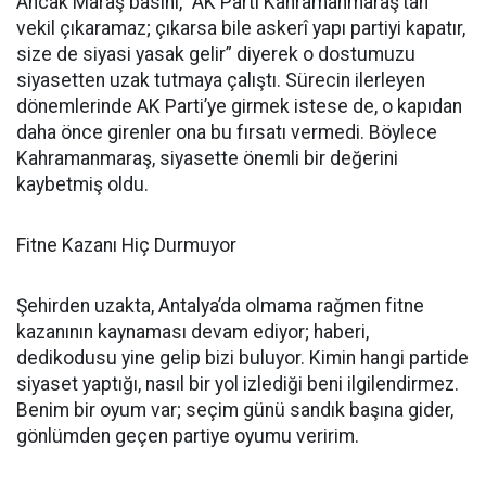
Ancak Maraş basını, “AK Parti Kahramanmaraş’tan
vekil çıkaramaz; çıkarsa bile askerî yapı partiyi kapatır,
size de siyasi yasak gelir” diyerek o dostumuzu
siyasetten uzak tutmaya çalıştı. Sürecin ilerleyen
dönemlerinde AK Parti’ye girmek istese de, o kapıdan
daha önce girenler ona bu fırsatı vermedi. Böylece
Kahramanmaraş, siyasette önemli bir değerini
kaybetmiş oldu.
Fitne Kazanı Hiç Durmuyor
Şehirden uzakta, Antalya’da olmama rağmen fitne
kazanının kaynaması devam ediyor; haberi,
dedikodusu yine gelip bizi buluyor. Kimin hangi partide
siyaset yaptığı, nasıl bir yol izlediği beni ilgilendirmez.
Benim bir oyum var; seçim günü sandık başına gider,
gönlümden geçen partiye oyumu veririm.