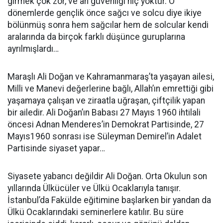
girmek çok zor, ve an güvenliği hiç yoktur. O
dönemlerde gençlik önce sağcı ve solcu diye ikiye
bölünmüş sonra hem sağcılar hem de solcular kendi
aralarında da birçok farklı düşünce guruplarına
ayrılmışlardı…
Maraşlı Ali Doğan ve Kahramanmaraş’ta yaşayan ailesi,
Milli ve Manevi değerlerine bağlı, Allah’ın emrettiği gibi
yaşamaya çalışan ve ziraatla uğraşan, çiftçilik yapan
bir ailedir. Ali Doğan’ın Babası 27 Mayıs 1960 ihtilali
öncesi Adnan Menderes’in Demokrat Partisinde, 27
Mayıs1960 sonrası ise Süleyman Demirel’in Adalet
Partisinde siyaset yapar…
Siyasete yabancı değildir Ali Doğan. Orta Okulun son
yıllarında Ülkücüler ve Ülkü Ocaklarıyla tanışır.
İstanbul’da Fakülde eğitimine başlarken bir yandan da
Ülkü Ocaklarındaki seminerlere katılır. Bu süre