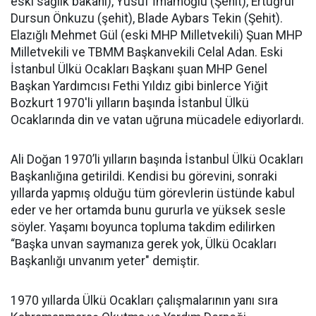
eski sağlık bakanı), Yusuf İmamoğlu (Şehit), Ertuğrul
Dursun Önkuzu (şehit), Blade Aybars Tekin (Şehit).
Elazığlı Mehmet Gül (eski MHP Milletvekili) Şuan MHP
Milletvekili ve TBMM Başkanvekili Celal Adan. Eski
İstanbul Ülkü Ocakları Başkanı şuan MHP Genel
Başkan Yardımcısı Fethi Yıldız gibi binlerce Yiğit
Bozkurt 1970'li yılların başında İstanbul Ülkü
Ocaklarında din ve vatan uğruna mücadele ediyorlardı.
Ali Doğan 1970’li yılların başında İstanbul Ülkü Ocakları
Başkanlığına getirildi. Kendisi bu görevini, sonraki
yıllarda yapmış olduğu tüm görevlerin üstünde kabul
eder ve her ortamda bunu gururla ve yüksek sesle
söyler. Yaşamı boyunca topluma takdim edilirken
“Başka unvan saymanıza gerek yok, Ülkü Ocakları
Başkanlığı unvanım yeter" demiştir.
1970 yıllarda Ülkü Ocakları çalışmalarının yanı sıra