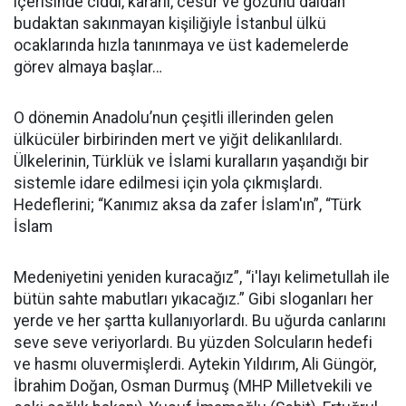
içerisinde ciddi, kararlı, cesur ve gözünü daldan
budaktan sakınmayan kişiliğiyle İstanbul ülkü
ocaklarında hızla tanınmaya ve üst kademelerde
görev almaya başlar…
O dönemin Anadolu’nun çeşitli illerinden gelen
ülkücüler birbirinden mert ve yiğit delikanlılardı.
Ülkelerinin, Türklük ve İslami kuralların yaşandığı bir
sistemle idare edilmesi için yola çıkmışlardı.
Hedeflerini; “Kanımız aksa da zafer İslam'ın”, “Türk
İslam
Medeniyetini yeniden kuracağız”, “i'layı kelimetullah ile
bütün sahte mabutları yıkacağız.” Gibi sloganları her
yerde ve her şartta kullanıyorlardı. Bu uğurda canlarını
seve seve veriyorlardı. Bu yüzden Solcuların hedefi
ve hasmı oluvermişlerdi. Aytekin Yıldırım, Ali Güngör,
İbrahim Doğan, Osman Durmuş (MHP Milletvekili ve