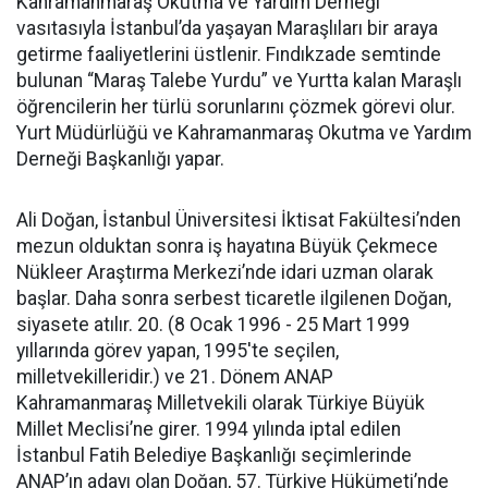
Kahramanmaraş Okutma ve Yardım Derneği
vasıtasıyla İstanbul’da yaşayan Maraşlıları bir araya
getirme faaliyetlerini üstlenir. Fındıkzade semtinde
bulunan “Maraş Talebe Yurdu” ve Yurtta kalan Maraşlı
öğrencilerin her türlü sorunlarını çözmek görevi olur.
Yurt Müdürlüğü ve Kahramanmaraş Okutma ve Yardım
Derneği Başkanlığı yapar.
Ali Doğan, İstanbul Üniversitesi İktisat Fakültesi’nden
mezun olduktan sonra iş hayatına Büyük Çekmece
Nükleer Araştırma Merkezi’nde idari uzman olarak
başlar. Daha sonra serbest ticaretle ilgilenen Doğan,
siyasete atılır. 20. (8 Ocak 1996 - 25 Mart 1999
yıllarında görev yapan, 1995'te seçilen,
milletvekilleridir.) ve 21. Dönem ANAP
Kahramanmaraş Milletvekili olarak Türkiye Büyük
Millet Meclisi’ne girer. 1994 yılında iptal edilen
İstanbul Fatih Belediye Başkanlığı seçimlerinde
ANAP’ın adayı olan Doğan, 57. Türkiye Hükümeti’nde