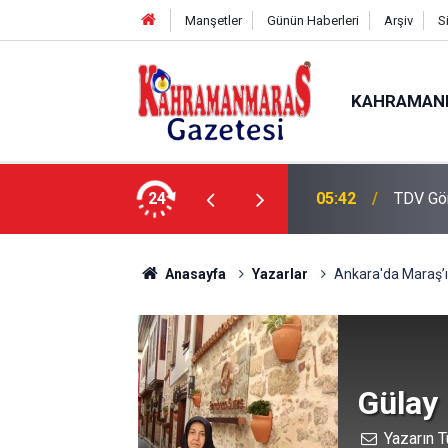
Manşetler
Günün Haberleri
Arşiv
S
KAHRAMAN
de Çalışmalar Tamamlanıyor”
24
05:42
TDV Gö
Anasayfa
Yazarlar
Ankara'da Maraş’ı
Gülay
Yazarın T