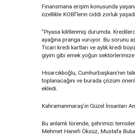
Finansmana erişim konusunda yaşanan 
özellikle KOBİ’lerin ciddi zorluk yaşadığ
“Piyasa kilitlenmiş durumda. Krediler
ayağına pranga vuruyor. Bu sorunu aşm
Ticari kredi kartları ve aylık kredi büy
giyim gibi emek yoğun sektörlerimize e
Hisarcıklıoğlu, Cumhurbaşkanı’nın tal
toplanacağını ve burada çözüm öneril
ekledi.
Kahramanmaraş’ın Güzel İnsanları An
Bu anlamlı törende, şehrimizi temsilen
Mehmet Hanefi Öksüz, Mustafa Bulunt