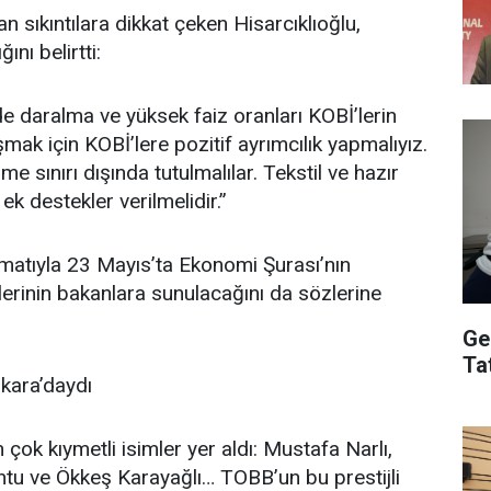
sıkıntılara dikkat çeken Hisarcıklıoğlu,
ını belirtti:
de daralma ve yüksek faiz oranları KOBİ’lerin
ak için KOBİ’lere pozitif ayrımcılık yapmalıyız.
üme sınırı dışında tutulmalılar. Tekstil ve hazır
k destekler verilmelidir.”
imatıyla 23 Mayıs’ta Ekonomi Şurası’nın
erinin bakanlara sunulacağını da sözlerine
Ge
Ta
kara’daydı
 çok kıymetli isimler yer aldı: Mustafa Narlı,
u ve Ökkeş Karayağlı… TOBB’un bu prestijli