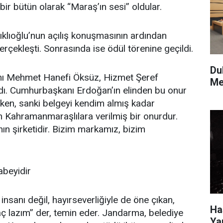
 bütün olarak “Maraş’ın sesi” oldular.
klıoğlu’nun açılış konuşmasının ardından
rçekleşti. Sonrasında ise ödül törenine geçildi.
Du
nı Mehmet Hanefi Öksüz, Hizmet Şeref
Me
ldı. Cumhurbaşkanı Erdoğan’ın elinden bu onur
lerken, sanki belgeyi kendim almış kadar
m Kahramanmaraşlılara verilmiş bir onurdur.
n şirketidir. Bizim markamız, bizim
beyidir
nsanı değil, hayırseverliğiyle de öne çıkan,
Ha
aç lazım” der, temin eder. Jandarma, belediye
Ya