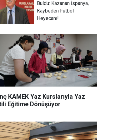
Buldu: Kazanan İspanya,
Kaybeden Futbol
Heyecanı!
nç KAMEK Yaz Kurslarıyla Yaz
tili Eğitime Dönüşüyor