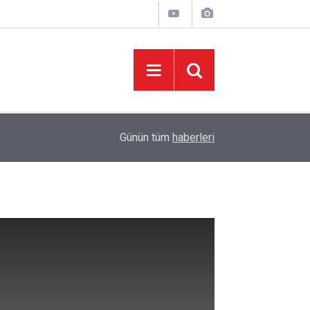
05:37
Başkan Toptaş, mahallelerin yaşam kalitesini artır
Günün tüm
haberleri