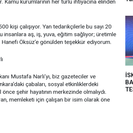
r. Kamu kurumlarının her türlü ihtiyacına elinden
 kişi çalışıyor. Yan tedarikçilerle bu sayı 20
u insanlara aş, iş, yuva, eğitim sağlıyor; üretimle
n Hanefi Öksüz’e gönülden teşekkür ediyorum.
lı
İS
ı Mustafa Narlı’yı, biz gazeteciler ve
BA
ara’daki çabaları, sosyal etkinliklerdeki
TE
ıl önce şehir hayatının merkezinde olmalıydı.
ran, memleketi için çalışan bir isim olarak öne