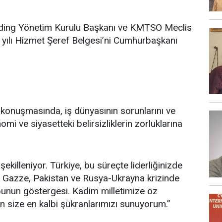
ding Yönetim Kurulu Başkanı ve KMTSO Meclis
ılı Hizmet Şeref Belgesi’ni Cumhurbaşkanı
 konuşmasında, iş dünyasının sorunlarını ve
nomi ve siyasetteki belirsizliklerin zorluklarına
killeniyor. Türkiye, bu süreçte liderliğinizde
ye, Gazze, Pakistan ve Rusya-Ukrayna krizinde
bunun göstergesi. Kadim milletimize öz
in size en kalbi şükranlarımızı sunuyorum.”