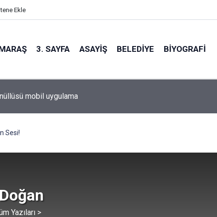
itene Ekle
MARAŞ
3. SAYFA
ASAYIŞ
BELEDIYE
BIYOGRAFI
nüllüsü mobil uygulama
n Sesi!
 Doğan
üm Yazıları >