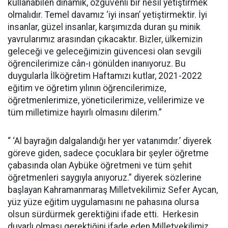
kullanabilen dinamik, özgüvenli bir nesil yetiştirmek
olmalıdır. Temel davamız ‘iyi insan’ yetiştirmektir. İyi
insanlar, güzel insanlar, karşımızda duran şu minik
yavrularımız arasından çıkacaktır. Bizler, ülkemizin
geleceği ve geleceğimizin güvencesi olan sevgili
öğrencilerimize cân-ı gönülden inanıyoruz. Bu
duygularla İlköğretim Haftamızı kutlar, 2021-2022
eğitim ve öğretim yılının öğrencilerimize,
öğretmenlerimize, yöneticilerimize, velilerimize ve
tüm milletimize hayırlı olmasını dilerim.”
“ ‘Al bayrağın dalgalandığı her yer vatanımdır.’ diyerek
göreve giden, sadece çocuklara bir şeyler öğretme
çabasında olan Aybüke öğretmeni ve tüm şehit
öğretmenleri saygıyla anıyoruz.” diyerek sözlerine
başlayan Kahramanmaraş Milletvekilimiz Sefer Aycan,
yüz yüze eğitim uygulamasını ne pahasına olursa
olsun sürdürmek gerektiğini ifade etti. Herkesin
duyarlı olması gerektiğini ifade eden Milletvekilimiz