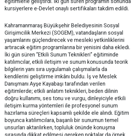
eğitimlerle geliştirdi. İki gün süren programın sonunda
kursiyerlere e-Devlet onaylı sertifikaları takdim edildi.
Kahramanmaraş Büyükşehir Belediyesinin Sosyal
Girişimcilik Merkezi (SOGEM), vatandaşların sosyal
yaşamlarını güçlendirecek ve mesleki yetkinliklerini
artıracak eğitim programlarına bir yenisini daha ekledi.
İki gün süren “Etkili Sunum Teknikleri” eğitiminde
katılımcılar, etkili iletişim ve sunum konusunda teorik
bilgilerin yanı sıra uygulamalı çalışmalarla da
kendilerini geliştirme imkânı buldu. İş ve Meslek
Danışmanı Ayşe Kayabaşı tarafından verilen
eğitimlerde; etkili anlatım teknikleri, beden dilinin
doğru kullanımı, ses tonu ve vurgu, dinleyiciyle etkili
iletişim kurma yöntemleri ile profesyonel sunum
hazırlama süreçleri kapsamlı şekilde ele alındı. Eğitim
boyunca katılımcılara, başarılı bir sunumun temel
unsurları aktarılırken, topluluk önünde konuşma
sırasında dikkat edilmesi gereken noktalar da örnek