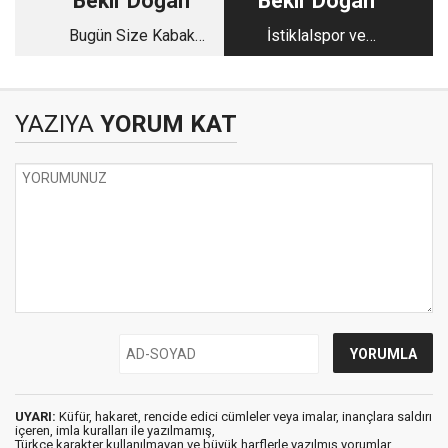
Bekir Doğan
Bekir Doğan
Bugün Size Kabak
İstiklalspor ve
Hesabı Yapacağım
Taraftar!
YAZIYA
YORUM KAT
UYARI:
Küfür, hakaret, rencide edici cümleler veya imalar, inançlara saldırı
içeren, imla kuralları ile yazılmamış,
Türkçe karakter kullanılmayan ve büyük harflerle yazılmış yorumlar