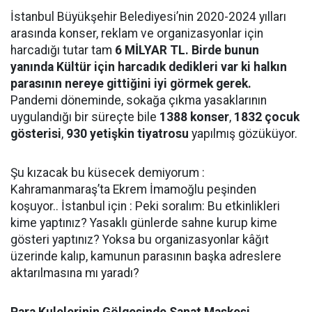
İstanbul Büyükşehir Belediyesi’nin 2020-2024 yılları
arasında konser, reklam ve organizasyonlar için
harcadığı tutar tam
6 MİLYAR TL.
Birde bunun
yanında Kültür için harcadık dedikleri var ki halkın
parasının nereye gittiğini iyi görmek gerek.
Pandemi döneminde, sokağa çıkma yasaklarının
uygulandığı bir süreçte bile
1388 konser
,
1832 çocuk
gösterisi
,
930 yetişkin tiyatrosu
yapılmış gözüküyor.
Şu kızacak bu küsecek demiyorum :
Kahramanmaraş’ta Ekrem İmamoğlu peşinden
koşuyor.. İstanbul için : Peki soralım: Bu etkinlikleri
kime yaptınız? Yasaklı günlerde sahne kurup kime
gösteri yaptınız? Yoksa bu organizasyonlar kâğıt
üzerinde kalıp, kamunun parasının başka adreslere
aktarılmasına mı yaradı?