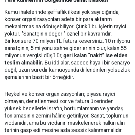
Para Kulelerinin Gölgesinde Sanat Maskesi
Kamu ihalelerinde şeffaflık ilkesi yok sayıldığında,
konser organizasyonları adeta bir para aktarım
mekanizmasına dönüşebiliyor. Çünkü bu işlerin rayici
yoktur. "Sanatçının değeri" öznel bir kavramdır.
Bir konsere 70 milyon TL fatura kesersiniz, 10 milyonu
sanatçının, 5 milyonu sahne giderlerinin olur, kalan 55
milyonun vergisi düşülür,
geri kalan “nakit” ise elden
teslim alınabilir.
Bu iddialar, sadece hayali bir senaryo
değil; uzun süredir kamuoyunda dillendirilen yolsuzluk
şemalarının basit bir örneğidir.
Heykel ve konser organizasyonları; piyasa rayici
olmayan, denetlenmesi zor ve fatura üzerinden
yüksek bedellerle israfın, hortumlamanın ve yandaş
fonlamasının zemini hâline getiriliyor. Sanat, toplumun
vicdanıdır, ama bu vicdanın maskelenerek halkın alın
terinin gasp edilmesine asla sessiz kalınmamalıdır.