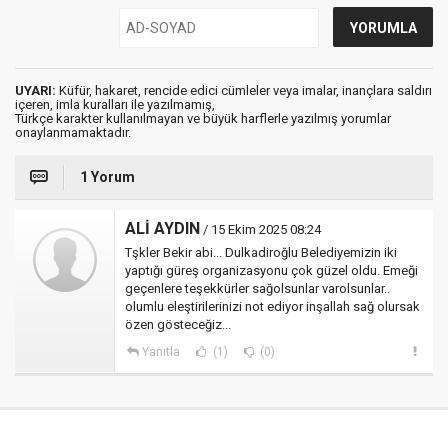
UYARI:
Küfür, hakaret, rencide edici cümleler veya imalar, inançlara saldırı
içeren, imla kuralları ile yazılmamış,
Türkçe karakter kullanılmayan ve büyük harflerle yazılmış yorumlar
onaylanmamaktadır.
1 Yorum
ALİ AYDIN
/ 15 Ekim 2025 08:24
Tşkler Bekir abi... Dulkadiroğlu Belediyemizin iki
yaptığı güreş organizasyonu çok güzel oldu. Emeği
geçenlere teşekkürler sağolsunlar varolsunlar..
olumlu eleştirilerinizi not ediyor inşallah sağ olursak
özen gösteceğiz...
Yanıtla
(1)
(0)