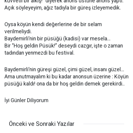
kuvvetli bir alkış!” diyerek anons üstüne anons yaptı.
Açık söyleyeyim, ağız tadıyla bir güreş izleyemedik.
Oysa köyün kendi değerlerine de bir selam
verilmeliydi.
Baydemirli’nin bir püsüğü (kadisi) var mesela…
Bir “Hoş geldin Püsük!” deseydi cazgır, işte o zaman
tadından yenmezdi bu festival.
Baydemirli’nin güreşi güzel, çimi güzel, insanı güzel…
Ama unutmayalım ki bu kadar anonsun üzerine : Köyün
püsüğü kaldı! ona da bir hoş geldin demek gerekirdi..
İyi Günler Diliyorum
Önceki ve Sonraki Yazılar