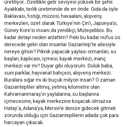
üretiliyor.. Özellikle gelir seviyesi yüksek bir şehir.
Ayakkabı, terlik üretiminde de en önde. Gıda da öyle.
Baklavası, fıstığı, müzesi, havaalanı, alışveriş
merkezleri, özet olarak Türkiye'nin Çin'i, Japonya'sı,
Güney Kore'si insanı da yenilikçi, Müteşebbis. Bu
kadar detayı neden anlattım? Peki bu kadar nüfus üs
derecede geliri olan insanlar Gaziantep'te ailesiyle
nereye gitsin? Piknik yapacak yaylası ormanları, su
başları, kaplıcası, içmesi, kayak merkezi, inanç
merkezi var mı? Duyar gibi oluyorum. Dülük baba,
suni parklar, hayvanat bahçesi, alışveriş merkezi.
Buralara sığar mı iki buçuk milyon insan? O zaman
Gaziantepliler altmış, yetmiş kilometre olan
Kahramanmaraş'ın yaylalarına, su başlarına
içmecesine, kayak merkezine koşacak olmazsa
Hatay'a, Adana'ya, Mersin'e denize gidecek gitmek
zorunda olduğu için Gazianteplilerin adada çok para
harcayan çıkacak.