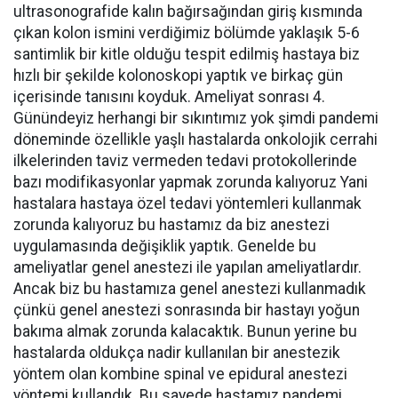
ultrasonografide kalın bağırsağından giriş kısmında
çıkan kolon ismini verdiğimiz bölümde yaklaşık 5-6
santimlik bir kitle olduğu tespit edilmiş hastaya biz
hızlı bir şekilde kolonoskopi yaptık ve birkaç gün
içerisinde tanısını koyduk. Ameliyat sonrası 4.
Günündeyiz herhangi bir sıkıntımız yok şimdi pandemi
döneminde özellikle yaşlı hastalarda onkolojik cerrahi
ilkelerinden taviz vermeden tedavi protokollerinde
bazı modifikasyonlar yapmak zorunda kalıyoruz Yani
hastalara hastaya özel tedavi yöntemleri kullanmak
zorunda kalıyoruz bu hastamız da biz anestezi
uygulamasında değişiklik yaptık. Genelde bu
ameliyatlar genel anestezi ile yapılan ameliyatlardır.
Ancak biz bu hastamıza genel anestezi kullanmadık
çünkü genel anestezi sonrasında bir hastayı yoğun
bakıma almak zorunda kalacaktık. Bunun yerine bu
hastalarda oldukça nadir kullanılan bir anestezik
yöntem olan kombine spinal ve epidural anestezi
yöntemi kullandık. Bu sayede hastamız pandemi