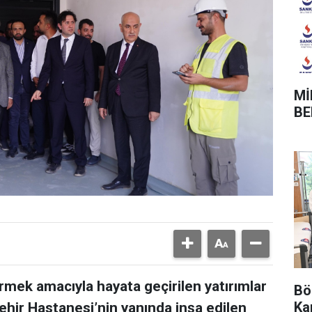
Mİ
BE
irmek amacıyla hayata geçirilen yatırımlar
Bö
Ka
Şehir Hastanesi’nin yanında inşa edilen