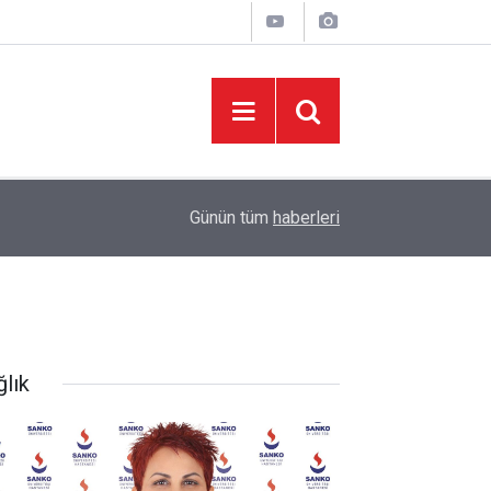
05:37
Başkan Toptaş, mahallelerin yaşam kalitesini artır
Günün tüm
haberleri
ğlık