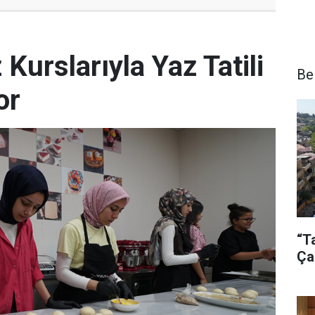
urslarıyla Yaz Tatili
Be
or
“T
Ça