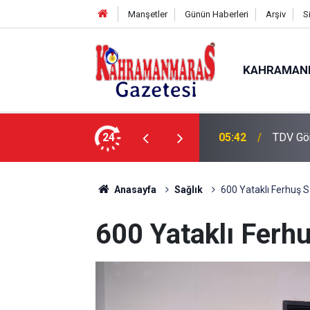
Manşetler
Günün Haberleri
Arşiv
S
KAHRAMAN
de Çalışmalar Tamamlanıyor”
24
05:42
TDV Gö
Anasayfa
Sağlık
600 Yataklı Ferhuş S
600 Yataklı Ferh