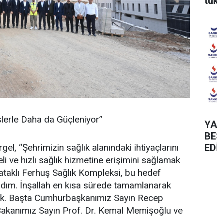
tü
slerle Daha da Güçleniyor”
YA
BE
el, “Şehrimizin sağlık alanındaki ihtiyaçlarını
ED
li ve hızlı sağlık hizmetine erişimini sağlamak
yataklı Ferhuş Sağlık Kompleksi, bu hedef
adım. İnşallah en kısa sürede tamamlanarak
cak. Başta Cumhurbaşkanımız Sayın Recep
Bakanımız Sayın Prof. Dr. Kemal Memişoğlu ve