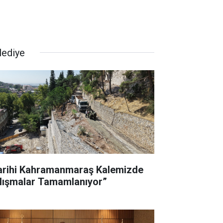
lediye
arihi Kahramanmaraş Kalemizde
lışmalar Tamamlanıyor”