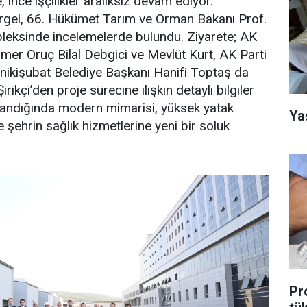
ince işçilikler aralıksız devam ediyor.
örgel, 66. Hükümet Tarım ve Orman Bakanı Prof.
kompleksinde incelemelerde bulundu. Ziyarete; AK
mer Oruç Bilal Debgici ve Mevlüt Kurt, AK Parti
nikişubat Belediye Başkanı Hanifi Toptaş da
irikçi’den proje sürecine ilişkin detaylı bilgiler
landığında modern mimarisi, yüksek yatak
Ya
le şehrin sağlık hizmetlerine yeni bir soluk
Pr