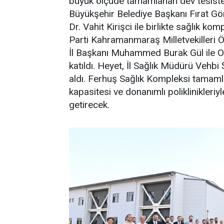
büyük ölçüde tamamlanan dev tesiste, 
Büyükşehir Belediye Başkanı Fırat G
Dr. Vahit Kirişci ile birlikte sağlık 
Parti Kahramanmaraş Milletvekilleri Ö
İl Başkanı Muhammed Burak Gül ile O
katıldı. Heyet, İl Sağlık Müdürü Vehbi Ş
aldı. Ferhuş Sağlık Kompleksi tamam
kapasitesi ve donanımlı poliklinikleriy
getirecek.