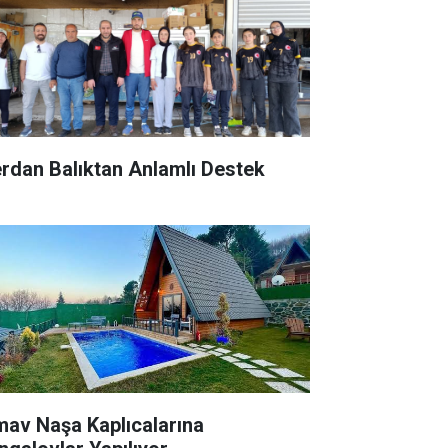
rdan Balıktan Anlamlı Destek
mav Naşa Kaplıcalarına