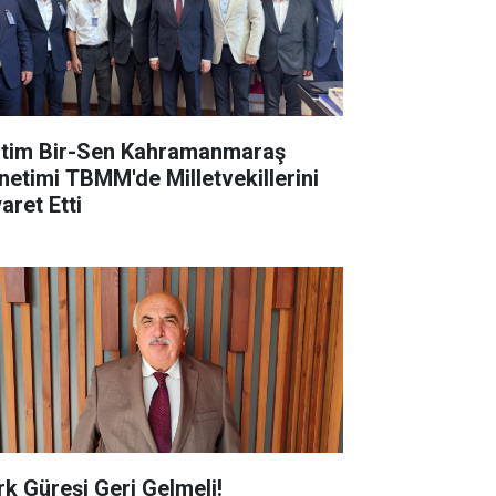
itim Bir-Sen Kahramanmaraş
netimi TBMM'de Milletvekillerini
aret Etti
rk Güreşi Geri Gelmeli!