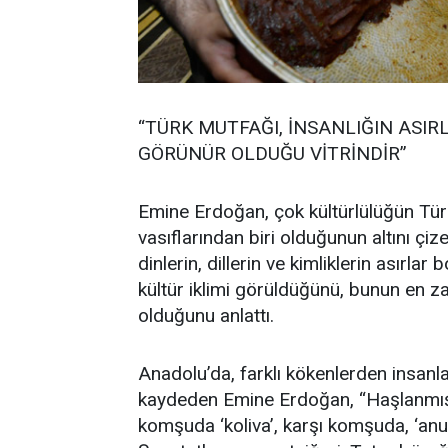
“TÜRK MUTFAĞI, İNSANLIĞIN ASIR
GÖRÜNÜR OLDUĞU VİTRİNDİR”
Emine Erdoğan, çok kültürlülüğün Türk
vasıflarından biri olduğunun altını çi
dinlerin, dillerin ve kimliklerin asırla
kültür iklimi görüldüğünü, bunun en z
olduğunu anlattı.
Anadolu’da, farklı kökenlerden insan
kaydeden Emine Erdoğan, “Haşlanmış 
komşuda ‘koliva’, karşı komşuda, ‘anuş