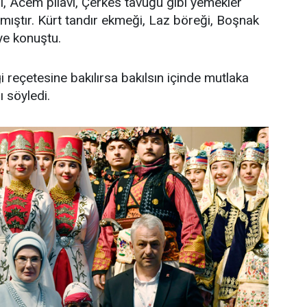
ği, Acem pilavı, Çerkes tavuğu gibi yemekler
lmıştır. Kürt tandır ekmeği, Laz böreği, Boşnak
ye konuştu.
reçetesine bakılırsa bakılsın içinde mutlaka
 söyledi.