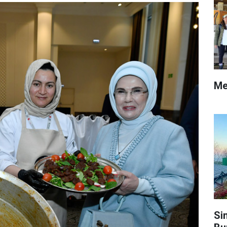
Me
Si