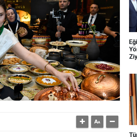
Eğ
Yö
Ziy
Tü