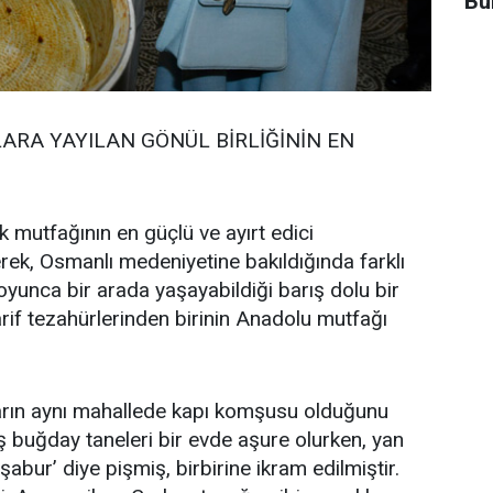
Bu
LARA YAYILAN GÖNÜL BİRLİĞİNİN EN
 mutfağının en güçlü ve ayırt edici
zerek, Osmanlı medeniyetine bakıldığında farklı
r boyunca bir arada yaşayabildiği barış dolu bir
arif tezahürlerinden birinin Anadolu mutfağı
ların aynı mahallede kapı komşusu olduğunu
buğday taneleri bir evde aşure olurken, yan
abur’ diye pişmiş, birbirine ikram edilmiştir.