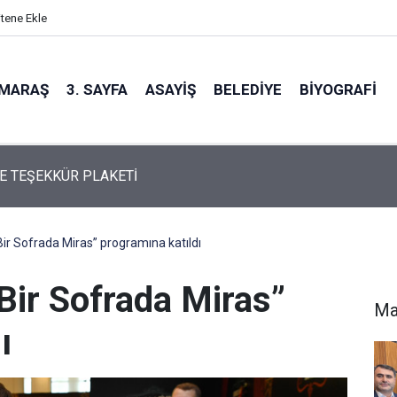
itene Ekle
MARAŞ
3. SAYFA
ASAYIŞ
BELEDIYE
BIYOGRAFI
'DAN KEMAL KARAKÜÇÜK'E ÖZEL ONUR ÖDÜLÜ
ir Sofrada Miras” programına katıldı
Bir Sofrada Miras”
Ma
ı