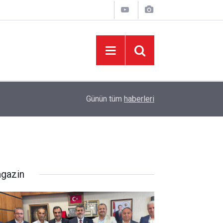
10:57
KMTSO'DAN MUSTAFA NARLI'YA HİZMET PLA
Günün tüm
haberleri
gazin