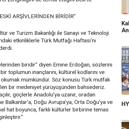
ESKİ ARŞİVLERİNDEN BİRİDİR”
Ka
An
ltür ve Turizm Bakanlığı ile Sanayi ve Teknoloji
daki etkinliklerle Türk Mutfağı Haftası’nı
derdi.
ivlerinden biridir” diyen Emine Erdoğan, sözlerini
ir toplumun inançlarını, kültürel kodlarını ve
atır okumak mümkündür. Söz konusu Türk mutfak
dilen bir medeniyet yürüyüşünden bahsederiz.
açılır, göçlerle Anadolu’ya uzanır, oradan
ne Balkanlar’a, Doğu Avrupa’ya, Orta Doğu’ya ve
HY
sel hat boyunca, farklı kültürler birbirine temas
nleştirir.”