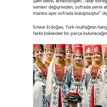
Şam tatlısı, arnavutciğeri, Tatar böre
isimleri değişmeden, sofrada yerini a
mantısı aynı sofrada buluşmuştur” di
Emine Erdoğan, Türk mutfağının hangi 
farklı kökenden bir parça bulunacağını