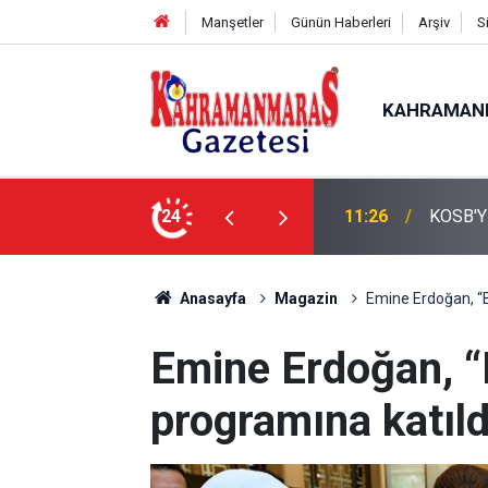
Manşetler
Günün Haberleri
Arşiv
S
KAHRAMAN
24
11:09
KMTSO
Anasayfa
Magazin
Emine Erdoğan, “B
Emine Erdoğan, “
programına katıld