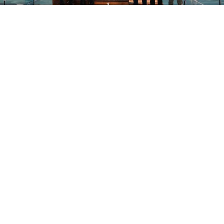
Yayınlanma:
07 Ağustos 2026 Cuma 10:53
Uluslararası Bisiklet Turnuvası’nda İlk Etap Başarıyla
Tamamlandı
Uluslararası Bisiklet Turnuvası’nda İlk Etap Başarıyla
Tamamlandı
Büyükşehir Belediyesi öncülüğünde düzenlenen 3.
Uluslararası Kahramanmaraş Bisiklet Yarışması ‘Tour
Of Kahramanmaraş’ yarışlarının ilk etabı tamamlandı.
31 ülkeden 175 profesyonel sporcu, KAFUM –
Türkoğlu – Beyoğlu – Demirciler - Kapıçam ve Ali
Kayası güzergâhını kapsayan 128 kilometrelik zorlu
parkurda pedal çevirdi.