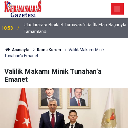
Uluslararası Bisiklet Turnuvası’nda İlk Etap Başarıyla
10:53
Tamamlandı
10:09
Sonumuz Yakın mı?
Anasayfa
Kamu Kurum
Valilik Makamı Minik
Tunahan’a Emanet
Valilik Makamı Minik Tunahan’a
Emanet