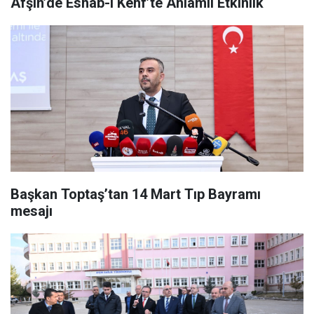
Afşin’de Eshab-ı Kehf’te Anlamlı Etkinlik
Başkan Toptaş’tan 14 Mart Tıp Bayramı
mesajı