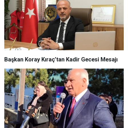
Başkan Koray Kıraç’tan Kadir Gecesi Mesajı