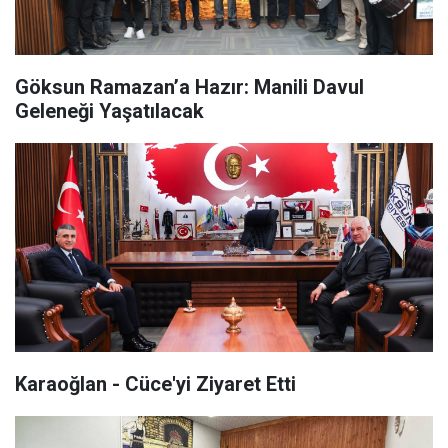
Göksun Ramazan’a Hazır: Manili Davul
Geleneği Yaşatılacak
Karaoğlan - Cüce'yi Ziyaret Etti