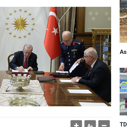
As
TD