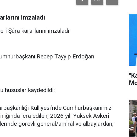
rlarını imzaladı
î Şûra kararlarını imzaladı
 Cumhurbaşkanı Recep Tayyip Erdoğan
"K
Mo
u hususlar kaydedildi:
rbaşkanlığı Külliyesi’nde Cumhurbaşkanımız
ğında icra edilen, 2026 yılı Yüksek Askerî
tlerinde görevli general/amiral ve albaylardan;