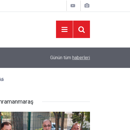
05:27
Geleneksel Ağustos Fuarı’nda Madrigal Coşkus
Günün tüm
haberleri
ldi
hramanmaraş