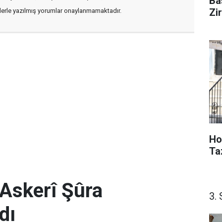
Ba
Zi
flerle yazılmış yorumlar onaylanmamaktadır.
Ho
Ta
Askerî Şûra
3. 
dı