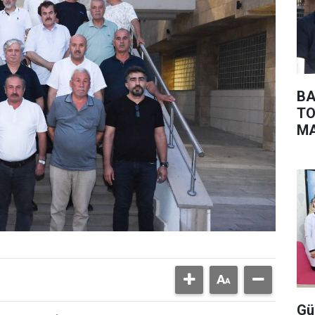
BA
TO
MA
BU
Gü