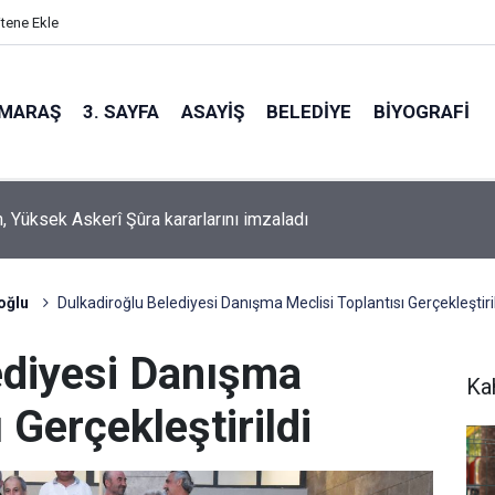
itene Ekle
MARAŞ
3. SAYFA
ASAYIŞ
BELEDIYE
BIYOGRAFI
, Yüksek Askerî Şûra kararlarını imzaladı
oğlu
Dulkadiroğlu Belediyesi Danışma Meclisi Toplantısı Gerçekleştiri
ediyesi Danışma
Ka
 Gerçekleştirildi