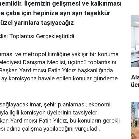
emlidir. İlçemizin gelişmesi ve kalkınması
çaba için hepinize ayrı ayrı teşekkür
güzel yarınlara taşıyacağız
si Toplantısı Gerçekleştirildi
ınması ve metropol kimliğine yakışır bir konuma
lediyesi Danışma Meclisi, üçüncü toplantısını
 Başkan Yardımcısı Fatih Yıldız başkanlığında
Al
miz ay komisyona havale edilen konular gündeme
üc
ı sağlayacak imar, şehir planlaması, ekonomi,
yla ilgili komisyon üyelerinin tavsiyeleri
an Yardımcısı Fatih Yıldız, bu konuların gerekli
esi adına çalışma yapılacağını vurguladı.