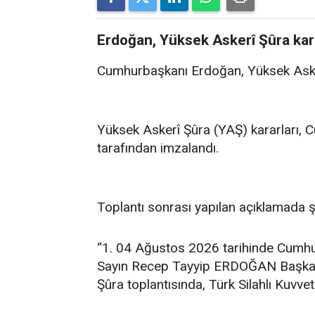
Erdoğan, Yüksek Askerî Şûra kara
Cumhurbaşkanı Erdoğan, Yüksek Asker
Yüksek Askerî Şûra (YAŞ) kararları,
tarafından imzalandı.
Toplantı sonrası yapılan açıklamada ş
“1. 04 Ağustos 2026 tarihinde Cumhu
Sayın Recep Tayyip ERDOĞAN Başkanlı
Şûra toplantısında, Türk Silahlı Kuvve