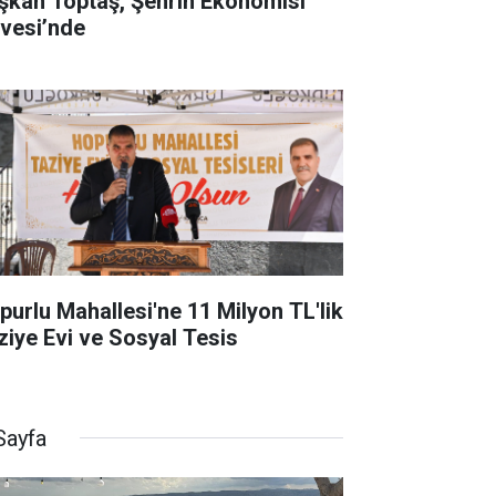
şkan Toptaş, Şehrin Ekonomisi
rvesi’nde
purlu Mahallesi'ne 11 Milyon TL'lik
ziye Evi ve Sosyal Tesis
Sayfa