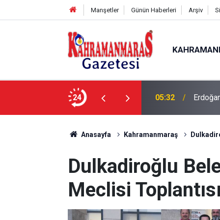
Manşetler
Günün Haberleri
Arşiv
S
KAHRAMAN
SLE TEDAVİ EDİLEBİLİR
24
05:32
Erdoğan
Anasayfa
Kahramanmaraş
Dulkadir
Dulkadiroğlu Bel
Meclisi Toplantısı