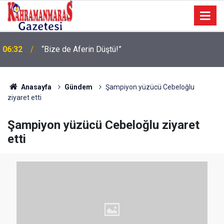
06:32
“Bize de Aferin Düştü!”
Geleneksel Ağustos Fuarı’nda Eğlence ve Nostalji
06:09
Bir Aradaydı
Anasayfa
Gündem
Şampiyon yüzücü Cebeloğlu
ziyaret etti
Şampiyon yüzücü Cebeloğlu ziyaret
etti