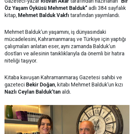
Gazeteci-yazar
Rıdvan Akar
tarafından hazırlanan
“Bir
Öz Yaşam Öyküsü Mehmet Balduk”
adlı 384 sayfalık
kitap,
Mehmet Balduk Vakfı
tarafından yayımlandı.
Mehmet Balduk’un yaşamını, iş dünyasındaki
mücadelesini, Kahramanmaraş ve Türkiye için yaptığı
çalışmaları anlatan eser, aynı zamanda Balduk’un
dostları ve ailesinin tanıklıklarıyla da önemli bir hatıra
niteliği taşıyor.
Kitaba kavuşan Kahramanmaraş Gazetesi sahibi ve
gazeteci
Bekir Doğan
, kitabı Mehmet Balduk’un kızı
Nazlı Ceylan Balduk’tan
aldı.