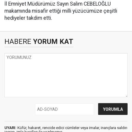
İl Emniyet Müdürümüz Sayın Salim CEBELOĞLU
makamında misafir ettiği milli yüzücümüze çeşitli
hediyeler takdim etti.
HABERE
YORUM KAT
UYARI:
Küfür, hakaret, rencide edici cümleler veya imalar, inançlara saldırı
içeren, imla kuralları ile yazılmamış,