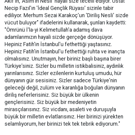
Akif'in, 'Asım'ın Nesli' hayali size tecelli ediyor. Üstat
Necip Fazıl'ın 'İdeal Gençlik Rüyası' sizinle tabir
ediliyor. Merhum Sezai Karakoç'un 'Diriliş Nesli' sizde
vücut buluyor" ifadelerini kullanarak, şunları kaydetti:
"Ömrünü İ'la-yi Kelimetullah'a adamış dava
adamlarımızın hayali sizde gerçeğe dönüşüyor.
Hepiniz Fatih'in İstanbul'u fethettiği yaştasınız.
Hepiniz Fatih'in İstanbul'u fethettiği ruhta ve inançta
olmalısınız. Unutmayın, her biriniz başlı başına birer
Türkiye'siniz. Sizler bu milletin istikbalisiniz, aydınlık
yarınlarısınız. Sizler ezilenlerin kurtuluş umudu, hür
dünyanın gür sesisiniz. Sizler sadece Türkiye'nin
geleceği değil, zulüm ve karanlığa boğulan dünyanın
diriliş neferlerisiniz. Siz büyük bir ülkenin
gençlerisiniz. Siz büyük bir medeniyetin
mirasçılarısınız. Siz vicdanı, asaleti ve duruşuyla
büyük bir milletin evlatlarısınız. Her birinizi yürekten
selamlıyorum, her birinizi tek tek tebrik ediyorum."