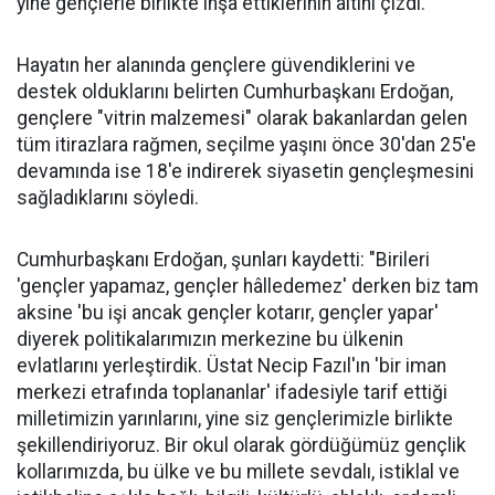
yine gençlerle birlikte inşa ettiklerinin altını çizdi.
Hayatın her alanında gençlere güvendiklerini ve
destek olduklarını belirten Cumhurbaşkanı Erdoğan,
gençlere "vitrin malzemesi" olarak bakanlardan gelen
tüm itirazlara rağmen, seçilme yaşını önce 30'dan 25'e
devamında ise 18'e indirerek siyasetin gençleşmesini
sağladıklarını söyledi.
Cumhurbaşkanı Erdoğan, şunları kaydetti: "Birileri
'gençler yapamaz, gençler hâlledemez' derken biz tam
aksine 'bu işi ancak gençler kotarır, gençler yapar'
diyerek politikalarımızın merkezine bu ülkenin
evlatlarını yerleştirdik. Üstat Necip Fazıl'ın 'bir iman
merkezi etrafında toplananlar' ifadesiyle tarif ettiği
milletimizin yarınlarını, yine siz gençlerimizle birlikte
şekillendiriyoruz. Bir okul olarak gördüğümüz gençlik
kollarımızda, bu ülke ve bu millete sevdalı, istiklal ve