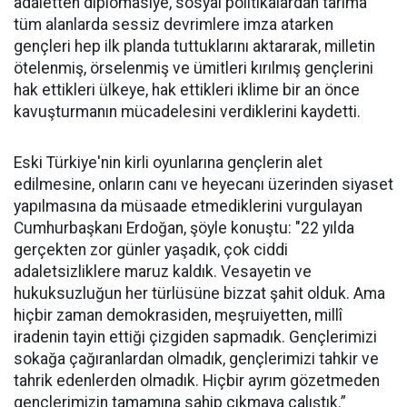
adaletten diplomasiye, sosyal politikalardan tarıma
tüm alanlarda sessiz devrimlere imza atarken
gençleri hep ilk planda tuttuklarını aktararak, milletin
ötelenmiş, örselenmiş ve ümitleri kırılmış gençlerini
hak ettikleri ülkeye, hak ettikleri iklime bir an önce
kavuşturmanın mücadelesini verdiklerini kaydetti.
Eski Türkiye'nin kirli oyunlarına gençlerin alet
edilmesine, onların canı ve heyecanı üzerinden siyaset
yapılmasına da müsaade etmediklerini vurgulayan
Cumhurbaşkanı Erdoğan, şöyle konuştu: "22 yılda
gerçekten zor günler yaşadık, çok ciddi
adaletsizliklere maruz kaldık. Vesayetin ve
hukuksuzluğun her türlüsüne bizzat şahit olduk. Ama
hiçbir zaman demokrasiden, meşruiyetten, millî
iradenin tayin ettiği çizgiden sapmadık. Gençlerimizi
sokağa çağıranlardan olmadık, gençlerimizi tahkir ve
tahrik edenlerden olmadık. Hiçbir ayrım gözetmeden
gençlerimizin tamamına sahip çıkmaya çalıştık.”