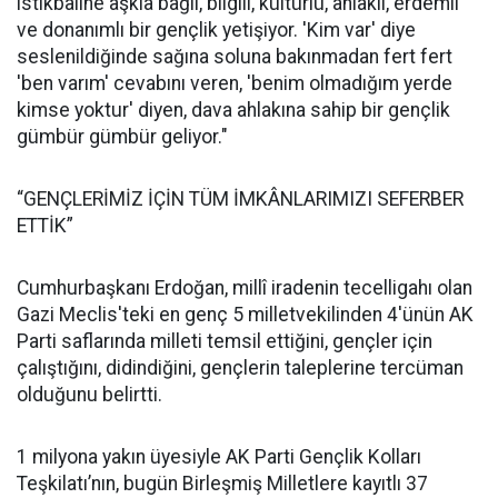
istikbaline aşkla bağlı, bilgili, kültürlü, ahlaklı, erdemli
ve donanımlı bir gençlik yetişiyor. 'Kim var' diye
seslenildiğinde sağına soluna bakınmadan fert fert
'ben varım' cevabını veren, 'benim olmadığım yerde
kimse yoktur' diyen, dava ahlakına sahip bir gençlik
gümbür gümbür geliyor."
“GENÇLERİMİZ İÇİN TÜM İMKÂNLARIMIZI SEFERBER
ETTİK”
Cumhurbaşkanı Erdoğan, millî iradenin tecelligahı olan
Gazi Meclis'teki en genç 5 milletvekilinden 4'ünün AK
Parti saflarında milleti temsil ettiğini, gençler için
çalıştığını, didindiğini, gençlerin taleplerine tercüman
olduğunu belirtti.
1 milyona yakın üyesiyle AK Parti Gençlik Kolları
Teşkilatı’nın, bugün Birleşmiş Milletlere kayıtlı 37