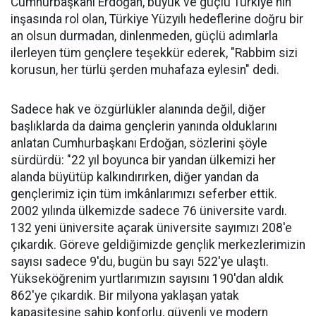
Cumhurbaşkanı Erdoğan, büyük ve güçlü Türkiye'nin
inşasında rol olan, Türkiye Yüzyılı hedeflerine doğru bir
an olsun durmadan, dinlenmeden, güçlü adımlarla
ilerleyen tüm gençlere teşekkür ederek, "Rabbim sizi
korusun, her türlü şerden muhafaza eylesin" dedi.
Sadece hak ve özgürlükler alanında değil, diğer
başlıklarda da daima gençlerin yanında olduklarını
anlatan Cumhurbaşkanı Erdoğan, sözlerini şöyle
sürdürdü: "22 yıl boyunca bir yandan ülkemizi her
alanda büyütüp kalkındırırken, diğer yandan da
gençlerimiz için tüm imkânlarımızı seferber ettik.
2002 yılında ülkemizde sadece 76 üniversite vardı.
132 yeni üniversite açarak üniversite sayımızı 208'e
çıkardık. Göreve geldiğimizde gençlik merkezlerimizin
sayısı sadece 9'du, bugün bu sayı 522'ye ulaştı.
Yükseköğrenim yurtlarımızın sayısını 190'dan aldık
862'ye çıkardık. Bir milyona yaklaşan yatak
kapasitesine sahip konforlu, güvenli ve modern