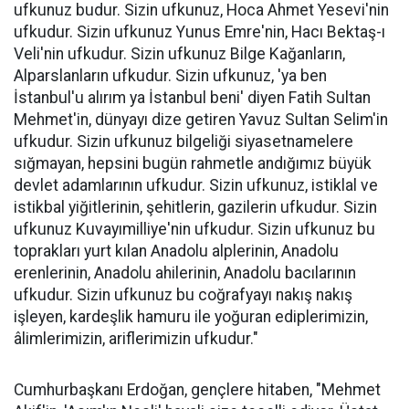
ufkunuz budur. Sizin ufkunuz, Hoca Ahmet Yesevi'nin
ufkudur. Sizin ufkunuz Yunus Emre'nin, Hacı Bektaş-ı
Veli'nin ufkudur. Sizin ufkunuz Bilge Kağanların,
Alparslanların ufkudur. Sizin ufkunuz, 'ya ben
İstanbul'u alırım ya İstanbul beni' diyen Fatih Sultan
Mehmet'in, dünyayı dize getiren Yavuz Sultan Selim'in
ufkudur. Sizin ufkunuz bilgeliği siyasetnamelere
sığmayan, hepsini bugün rahmetle andığımız büyük
devlet adamlarının ufkudur. Sizin ufkunuz, istiklal ve
istikbal yiğitlerinin, şehitlerin, gazilerin ufkudur. Sizin
ufkunuz Kuvayımilliye'nin ufkudur. Sizin ufkunuz bu
toprakları yurt kılan Anadolu alplerinin, Anadolu
erenlerinin, Anadolu ahilerinin, Anadolu bacılarının
ufkudur. Sizin ufkunuz bu coğrafyayı nakış nakış
işleyen, kardeşlik hamuru ile yoğuran ediplerimizin,
âlimlerimizin, ariflerimizin ufkudur."
Cumhurbaşkanı Erdoğan, gençlere hitaben, "Mehmet