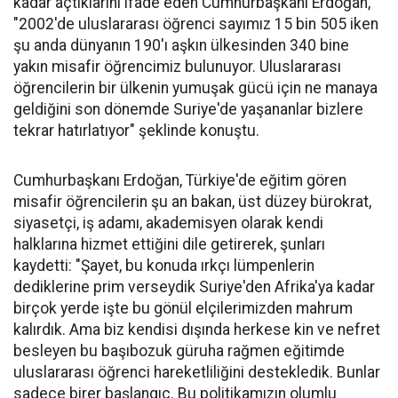
kadar açtıklarını ifade eden Cumhurbaşkanı Erdoğan,
"2002'de uluslararası öğrenci sayımız 15 bin 505 iken
şu anda dünyanın 190'ı aşkın ülkesinden 340 bine
yakın misafir öğrencimiz bulunuyor. Uluslararası
öğrencilerin bir ülkenin yumuşak gücü için ne manaya
geldiğini son dönemde Suriye'de yaşananlar bizlere
tekrar hatırlatıyor" şeklinde konuştu.
Cumhurbaşkanı Erdoğan, Türkiye'de eğitim gören
misafir öğrencilerin şu an bakan, üst düzey bürokrat,
siyasetçi, iş adamı, akademisyen olarak kendi
halklarına hizmet ettiğini dile getirerek, şunları
kaydetti: "Şayet, bu konuda ırkçı lümpenlerin
dediklerine prim verseydik Suriye'den Afrika'ya kadar
birçok yerde işte bu gönül elçilerimizden mahrum
kalırdık. Ama biz kendisi dışında herkese kin ve nefret
besleyen bu başıbozuk güruha rağmen eğitimde
uluslararası öğrenci hareketliliğini destekledik. Bunlar
sadece birer başlangıç. Bu politikamızın olumlu