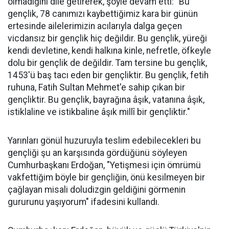
olmadığını dile getirerek, şöyle devam etti: "Bu
gençlik, 78 canımızı kaybettiğimiz kara bir günün
ertesinde ailelerimizin acılarıyla dalga geçen
vicdansız bir gençlik hiç değildir. Bu gençlik, yüreği
kendi devletine, kendi halkına kinle, nefretle, öfkeyle
dolu bir gençlik de değildir. Tam tersine bu gençlik,
1453'ü baş tacı eden bir gençliktir. Bu gençlik, fetih
ruhuna, Fatih Sultan Mehmet'e sahip çıkan bir
gençliktir. Bu gençlik, bayrağına âşık, vatanına âşık,
istiklaline ve istikbaline âşık millî bir gençliktir."
Yarınları gönül huzuruyla teslim edebilecekleri bu
gençliği şu an karşısında gördüğünü söyleyen
Cumhurbaşkanı Erdoğan, "Yetişmesi için ömrümü
vakfettiğim böyle bir gençliğin, önü kesilmeyen bir
çağlayan misali doludizgin geldiğini görmenin
gururunu yaşıyorum" ifadesini kullandı.