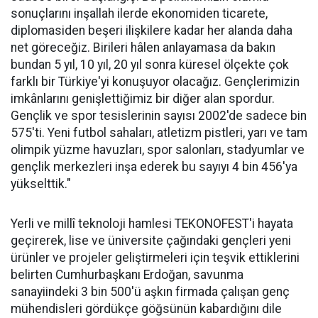
sonuçlarını inşallah ilerde ekonomiden ticarete,
diplomasiden beşeri ilişkilere kadar her alanda daha
net göreceğiz. Birileri hâlen anlayamasa da bakın
bundan 5 yıl, 10 yıl, 20 yıl sonra küresel ölçekte çok
farklı bir Türkiye'yi konuşuyor olacağız. Gençlerimizin
imkânlarını genişlettiğimiz bir diğer alan spordur.
Gençlik ve spor tesislerinin sayısı 2002'de sadece bin
575'ti. Yeni futbol sahaları, atletizm pistleri, yarı ve tam
olimpik yüzme havuzları, spor salonları, stadyumlar ve
gençlik merkezleri inşa ederek bu sayıyı 4 bin 456'ya
yükselttik."
Yerli ve millî teknoloji hamlesi TEKONOFEST'i hayata
geçirerek, lise ve üniversite çağındaki gençleri yeni
ürünler ve projeler geliştirmeleri için teşvik ettiklerini
belirten Cumhurbaşkanı Erdoğan, savunma
sanayiindeki 3 bin 500'ü aşkın firmada çalışan genç
mühendisleri gördükçe göğsünün kabardığını dile