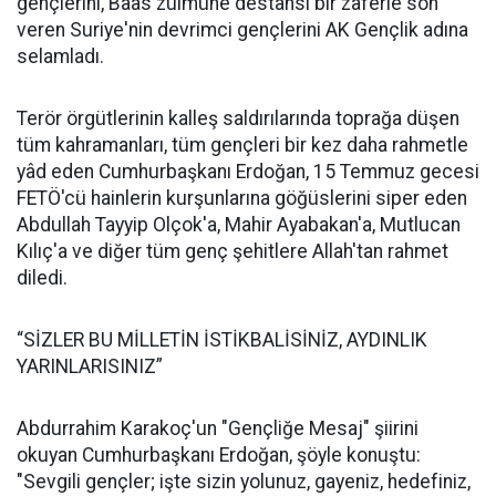
gençlerini, Baas zulmüne destansı bir zaferle son
veren Suriye'nin devrimci gençlerini AK Gençlik adına
selamladı.
Terör örgütlerinin kalleş saldırılarında toprağa düşen
tüm kahramanları, tüm gençleri bir kez daha rahmetle
yâd eden Cumhurbaşkanı Erdoğan, 15 Temmuz gecesi
FETÖ'cü hainlerin kurşunlarına göğüslerini siper eden
Abdullah Tayyip Olçok'a, Mahir Ayabakan'a, Mutlucan
Kılıç'a ve diğer tüm genç şehitlere Allah'tan rahmet
diledi.
“SİZLER BU MİLLETİN İSTİKBALİSİNİZ, AYDINLIK
YARINLARISINIZ”
Abdurrahim Karakoç'un "Gençliğe Mesaj" şiirini
okuyan Cumhurbaşkanı Erdoğan, şöyle konuştu:
"Sevgili gençler; işte sizin yolunuz, gayeniz, hedefiniz,