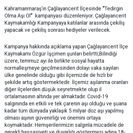
Kahramanmaraş’ın Çağlayancerit İlçesinde
“
Tedirgin
Olma Aşı Ol
”
kampanyası düzenleniyor. Çağlayancerit
Kaymakamlığı Kampanyaya katılanlar arasında çekiliş
yapacak ve çekiliş sonrası hediyeler verilecek.
Kampanya hakkında açıklama yapan Çağlayancerit İlçe
Kaymakamı Özgür İşçimen şunları belirtti;Bilindiği
üzere, temmuz ayı ile birlikte sosyal hayatta
normalleşmeye geçilmesinden dolayı vaka sayıları
ülke genelinde olduğu gibi ilçemizde de hızlı bir
şekilde artış göstermektedir. İlçemiz aşılanma oranları
diğer ilçelerden düşük seyretmekte olup il
ortalamasının altında yer almaktadır. Covid-19
salgınında en etkili ve tek çarenin aşı olduğu ve şuana
kadar tüm dünyada yaklaşık 5 milyar doz aşı yapılmış
olması aşının güvenirliği ve önemini ortaya
koymaktadır. Hemşerilerimizin salgınla mücadele de
gerekli hassasiyeti ve duyarlığı göstermesi adına 18-