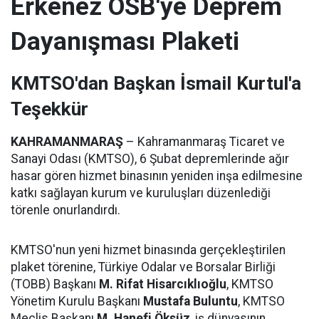
Erkenez OSB'ye Deprem
Dayanışması Plaketi
KMTSO'dan Başkan İsmail Kurtul'a
Teşekkür
KAHRAMANMARAŞ
– Kahramanmaraş Ticaret ve
Sanayi Odası (KMTSO), 6 Şubat depremlerinde ağır
hasar gören hizmet binasının yeniden inşa edilmesine
katkı sağlayan kurum ve kuruluşları düzenlediği
törenle onurlandırdı.
KMTSO'nun yeni hizmet binasında gerçekleştirilen
plaket törenine, Türkiye Odalar ve Borsalar Birliği
(TOBB) Başkanı
M. Rifat Hisarcıklıoğlu
, KMTSO
Yönetim Kurulu Başkanı
Mustafa Buluntu
, KMTSO
Meclis Başkanı
M. Hanefi Öksüz
, iş dünyasının