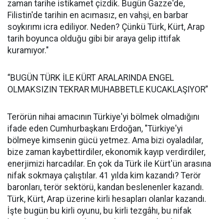
zaman tarihe istikamet çizdik. Bugün Gazze'de,
Filistin'de tarihin en acımasız, en vahşi, en barbar
soykırımı icra ediliyor. Neden? Çünkü Türk, Kürt, Arap
tarih boyunca olduğu gibi bir araya gelip ittifak
kuramıyor."
“BUGÜN TÜRK İLE KÜRT ARALARINDA ENGEL
OLMAKSIZIN TEKRAR MUHABBETLE KUCAKLAŞIYOR”
Terörün nihai amacının Türkiye'yi bölmek olmadığını
ifade eden Cumhurbaşkanı Erdoğan, "Türkiye'yi
bölmeye kimsenin gücü yetmez. Ama bizi oyaladılar,
bize zaman kaybettirdiler, ekonomik kayıp verdirdiler,
enerjimizi harcadılar. En çok da Türk ile Kürt'ün arasına
nifak sokmaya çalıştılar. 41 yılda kim kazandı? Terör
baronları, terör sektörü, kandan beslenenler kazandı.
Türk, Kürt, Arap üzerine kirli hesapları olanlar kazandı.
İşte bugün bu kirli oyunu, bu kirli tezgâhı, bu nifak