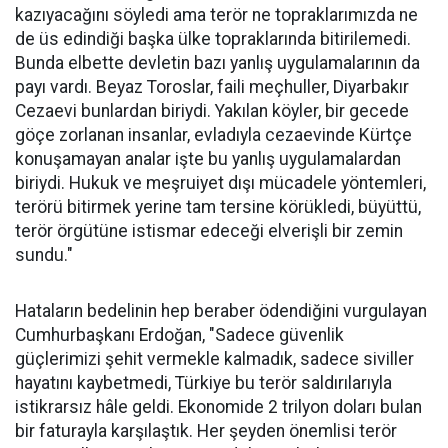
kazıyacağını söyledi ama terör ne topraklarımızda ne
de üs edindiği başka ülke topraklarında bitirilemedi.
Bunda elbette devletin bazı yanlış uygulamalarının da
payı vardı. Beyaz Toroslar, faili meçhuller, Diyarbakır
Cezaevi bunlardan biriydi. Yakılan köyler, bir gecede
göçe zorlanan insanlar, evladıyla cezaevinde Kürtçe
konuşamayan analar işte bu yanlış uygulamalardan
biriydi. Hukuk ve meşruiyet dışı mücadele yöntemleri,
terörü bitirmek yerine tam tersine körükledi, büyüttü,
terör örgütüne istismar edeceği elverişli bir zemin
sundu."
Hataların bedelinin hep beraber ödendiğini vurgulayan
Cumhurbaşkanı Erdoğan, "Sadece güvenlik
güçlerimizi şehit vermekle kalmadık, sadece siviller
hayatını kaybetmedi, Türkiye bu terör saldırılarıyla
istikrarsız hâle geldi. Ekonomide 2 trilyon doları bulan
bir faturayla karşılaştık. Her şeyden önemlisi terör