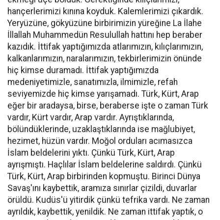
hançerlerimizi kınına koyduk. Kalemlerimizi çıkardık.
Yeryüzüne, gökyüzüne birbirimizin yüreğine La İlahe
İllallah Muhammedün Resulullah hattını hep beraber
kazıdık. İttifak yaptığımızda atlarımızın, kılıçlarımızın,
kalkanlarımızın, naralarımızın, tekbirlerimizin önünde
hiç kimse duramadı. İttifak yaptığımızda
medeniyetimizle, sanatımızla, ilmimizle, refah
seviyemizde hiç kimse yarışamadı. Türk, Kürt, Arap
eğer bir aradaysa, birse, beraberse işte o zaman Türk
vardır, Kürt vardır, Arap vardır. Ayrıştıklarında,
bölündüklerinde, uzaklaştıklarında ise mağlubiyet,
hezimet, hüzün vardır. Moğol orduları acımasızca
İslam beldelerini yıktı. Çünkü Türk, Kürt, Arap
ayrışmıştı. Haçlılar İslam beldelerine saldırdı. Çünkü
Türk, Kürt, Arap birbirinden kopmuştu. Birinci Dünya
Savaş'ını kaybettik, aramıza sınırlar çizildi, duvarlar
örüldü. Kudüs'ü yitirdik çünkü tefrika vardı. Ne zaman
ayrıldık, kaybettik, yenildik. Ne zaman ittifak yaptık, o