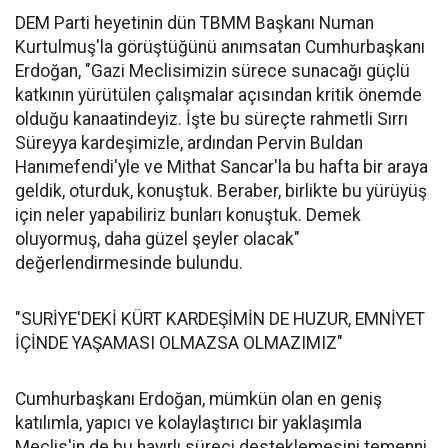
DEM Parti heyetinin dün TBMM Başkanı Numan
Kurtulmuş'la görüştüğünü anımsatan Cumhurbaşkanı
Erdoğan, "Gazi Meclisimizin sürece sunacağı güçlü
katkının yürütülen çalışmalar açısından kritik önemde
olduğu kanaatindeyiz. İşte bu süreçte rahmetli Sırrı
Süreyya kardeşimizle, ardından Pervin Buldan
Hanımefendi'yle ve Mithat Sancar'la bu hafta bir araya
geldik, oturduk, konuştuk. Beraber, birlikte bu yürüyüş
için neler yapabiliriz bunları konuştuk. Demek
oluyormuş, daha güzel şeyler olacak"
değerlendirmesinde bulundu.
"SURİYE'DEKİ KÜRT KARDEŞİMİN DE HUZUR, EMNİYET
İÇİNDE YAŞAMASI OLMAZSA OLMAZIMIZ"
Cumhurbaşkanı Erdoğan, mümkün olan en geniş
katılımla, yapıcı ve kolaylaştırıcı bir yaklaşımla
Meclis'in de bu hayırlı süreci desteklemesini temenni