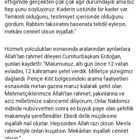
ettiğimde gerçekten çok çok ağır durumdaydı ama biz
hep şunu söylüyoruz: Kaderin üstünde bir kader var.
Temkinli olduğunu, teslimiyet içerisinde olduğunu
gördüm. Rabbim taksiratını hasenata tebdil eylesin,
mekânı cennet olsun inşallah."
Hizmeti yolculukları esnasında aralarından ayrılanlara
Allah'tan rahmet dileyen Cumhurbaşkanı Erdoğan,
şunları kaydetti: "Malumunuz, altı gün önce 12 vatan
evladını, 12 kahramanı şehit verdik. Milletçe yüreğimiz
dağlandı. Pençe-Kilit bölgesindeki arama faaliyetleri
esnasında metan gazına maruz kalarak şehit olan
Mehmetçiklerimize Allah'tan rahmet, yakınlarına ve
aziz milletimize sabrıcemil diliyorum. Onlar Rabbimiz
indinde nübüvvetten sonra en büyük paye olan şehitlik
makamıyla şereflendiler. Ebedi dirlik müjdesine
inşallah nail olurlar. Hepsinden Allah razı olsun. Mevla
rahmetiyle onları kuşatsın. Mekânları inşallah cennet
olsun."