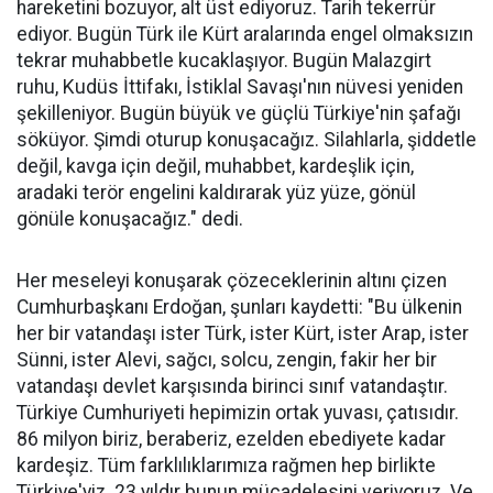
hareketini bozuyor, alt üst ediyoruz. Tarih tekerrür
ediyor. Bugün Türk ile Kürt aralarında engel olmaksızın
tekrar muhabbetle kucaklaşıyor. Bugün Malazgirt
ruhu, Kudüs İttifakı, İstiklal Savaşı'nın nüvesi yeniden
şekilleniyor. Bugün büyük ve güçlü Türkiye'nin şafağı
söküyor. Şimdi oturup konuşacağız. Silahlarla, şiddetle
değil, kavga için değil, muhabbet, kardeşlik için,
aradaki terör engelini kaldırarak yüz yüze, gönül
gönüle konuşacağız." dedi.
Her meseleyi konuşarak çözeceklerinin altını çizen
Cumhurbaşkanı Erdoğan, şunları kaydetti: "Bu ülkenin
her bir vatandaşı ister Türk, ister Kürt, ister Arap, ister
Sünni, ister Alevi, sağcı, solcu, zengin, fakir her bir
vatandaşı devlet karşısında birinci sınıf vatandaştır.
Türkiye Cumhuriyeti hepimizin ortak yuvası, çatısıdır.
86 milyon biriz, beraberiz, ezelden ebediyete kadar
kardeşiz. Tüm farklılıklarımıza rağmen hep birlikte
Türkiye'yiz. 23 yıldır bunun mücadelesini veriyoruz. Ve