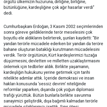
örgütü ülkemizin huzuruna, dirliğine, birliğine,
bütünlüğüne, kardeşliğine çok ağır hasarlar verdi"
dedi.
Cumhurbaşkanı Erdoğan, 3 Kasım 2002 seçimlerinden
sonra göreve geldiklerinde terör meselesini çok
boyutlu ele aldıklarını belirterek, şunları kaydetti: "Bir
yandan terörle mücadele ederken bir yandan da teröre
bahane oluşturan bataklığı kurutmanın mücadelesini
verdik. Terör örgütünün, Kürt kardeşlerimizi tuzağa
düşürmesini, devletten ve milletten uzaklaştırmasını
önlemek için tedbirler aldık. Birlikte yaşamanın,
kardeşliğin hukukunu yerine getirmek için tarihi
nitelikte adımlar attık. İçeride demokrasi ve insan
hakları konusunda 'sessiz devrim' niteliğinde
reformlar yaparken, dışarıda çok yoğun diplomasi
trafiği yürüttük. Bütün bunlarla birlikte savunma
sanayimizi geliştirdik, dışa bağımlı kalmadan terörle
mücadele silahlarımızı ürettik. Sınır ötesi