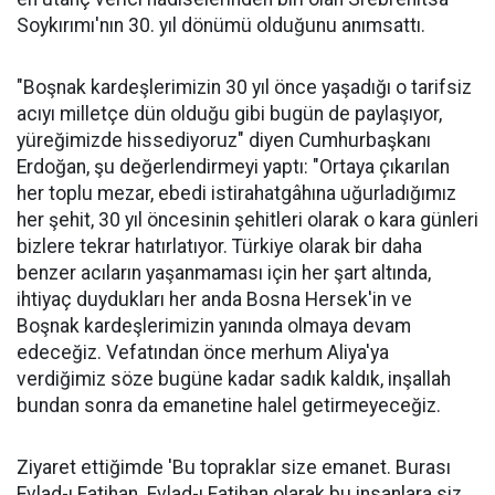
Soykırımı'nın 30. yıl dönümü olduğunu anımsattı.
"Boşnak kardeşlerimizin 30 yıl önce yaşadığı o tarifsiz
acıyı milletçe dün olduğu gibi bugün de paylaşıyor,
yüreğimizde hissediyoruz" diyen Cumhurbaşkanı
Erdoğan, şu değerlendirmeyi yaptı: "Ortaya çıkarılan
her toplu mezar, ebedi istirahatgâhına uğurladığımız
her şehit, 30 yıl öncesinin şehitleri olarak o kara günleri
bizlere tekrar hatırlatıyor. Türkiye olarak bir daha
benzer acıların yaşanmaması için her şart altında,
ihtiyaç duydukları her anda Bosna Hersek'in ve
Boşnak kardeşlerimizin yanında olmaya devam
edeceğiz. Vefatından önce merhum Aliya'ya
verdiğimiz söze bugüne kadar sadık kaldık, inşallah
bundan sonra da emanetine halel getirmeyeceğiz.
Ziyaret ettiğimde 'Bu topraklar size emanet. Burası
Evlad-ı Fatihan. Evlad-ı Fatihan olarak bu insanlara siz