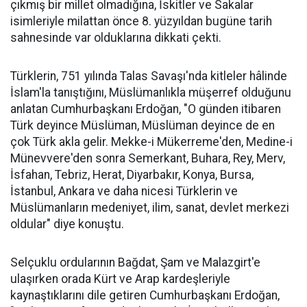
çıkmış bir millet olmadığına, İskitler ve Sakalar
isimleriyle milattan önce 8. yüzyıldan bugüne tarih
sahnesinde var olduklarına dikkati çekti.
Türklerin, 751 yılında Talas Savaşı'nda kitleler hâlinde
İslam'la tanıştığını, Müslümanlıkla müşerref olduğunu
anlatan Cumhurbaşkanı Erdoğan, "O günden itibaren
Türk deyince Müslüman, Müslüman deyince de en
çok Türk akla gelir. Mekke-i Mükerreme'den, Medine-i
Münevvere'den sonra Semerkant, Buhara, Rey, Merv,
İsfahan, Tebriz, Herat, Diyarbakır, Konya, Bursa,
İstanbul, Ankara ve daha nicesi Türklerin ve
Müslümanların medeniyet, ilim, sanat, devlet merkezi
oldular" diye konuştu.
Selçuklu ordularının Bağdat, Şam ve Malazgirt'e
ulaşırken orada Kürt ve Arap kardeşleriyle
kaynaştıklarını dile getiren Cumhurbaşkanı Erdoğan,