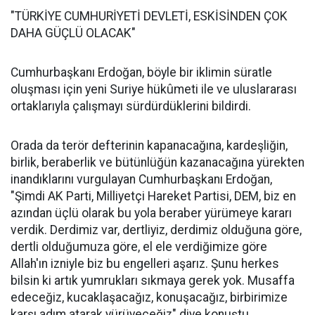
"TÜRKİYE CUMHURİYETİ DEVLETİ, ESKİSİNDEN ÇOK
DAHA GÜÇLÜ OLACAK"
Cumhurbaşkanı Erdoğan, böyle bir iklimin süratle
oluşması için yeni Suriye hükûmeti ile ve uluslararası
ortaklarıyla çalışmayı sürdürdüklerini bildirdi.
Orada da terör defterinin kapanacağına, kardeşliğin,
birlik, beraberlik ve bütünlüğün kazanacağına yürekten
inandıklarını vurgulayan Cumhurbaşkanı Erdoğan,
"Şimdi AK Parti, Milliyetçi Hareket Partisi, DEM, biz en
azından üçlü olarak bu yola beraber yürümeye kararı
verdik. Derdimiz var, dertliyiz, derdimiz olduğuna göre,
dertli olduğumuza göre, el ele verdiğimize göre
Allah'ın izniyle biz bu engelleri aşarız. Şunu herkes
bilsin ki artık yumrukları sıkmaya gerek yok. Musaffa
edeceğiz, kucaklaşacağız, konuşacağız, birbirimize
karşı adım atarak yürüyeceğiz" diye konuştu.