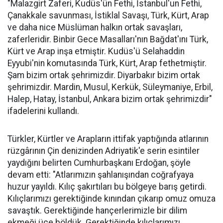
"Malazgirt Zaferi, Kudüs'ün Fethi, İstanbul'un Fethi,
Çanakkale savunması, İstiklal Savaşı, Türk, Kürt, Arap
ve daha nice Müslüman halkın ortak savaşları,
zaferleridir. Binbir Gece Masalları'nın Bağdat'ını Türk,
Kürt ve Arap inşa etmiştir. Kudüs'ü Selahaddin
Eyyubi'nin komutasında Türk, Kürt, Arap fethetmiştir.
Şam bizim ortak şehrimizdir. Diyarbakır bizim ortak
şehrimizdir. Mardin, Musul, Kerkük, Süleymaniye, Erbil,
Halep, Hatay, İstanbul, Ankara bizim ortak şehrimizdir"
ifadelerini kullandı.
Türkler, Kürtler ve Arapların ittifak yaptığında atlarının
rüzgârının Çin denizinden Adriyatik'e serin esintiler
yaydığını belirten Cumhurbaşkanı Erdoğan, şöyle
devam etti: "Atlarımızın şahlanışından coğrafyaya
huzur yayıldı. Kılıç şakırtıları bu bölgeye barış getirdi.
Kılıçlarımızı gerektiğinde kınından çıkarıp omuz omuza
savaştık. Gerektiğinde hançerlerimizle bir dilim
ekmeği üçe böldük. Gerektiğinde kılıçlarımızı,