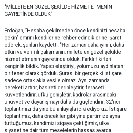
"MİLLETE EN GÜZEL ŞEKİLDE HİZMET ETMENİN
GAYRETİNDE OLDUK"
Erdoğan, "Hesaba çekilmeden önce kendinizi hesaba
çekin" emrini kendilerine rehber edindiklerine işaret
ederek, şunları kaydetti: "Her zaman daha iyinin, daha
etkin ve verimli çalışmanın, millete en güzel şekilde
hizmet etmenin gayretinde olduk. Farklı fikirleri
zenginlik bildik. Yapıcı eleştiriyi, yolumuzu aydınlatan
bir fener olarak gördük. Şurası bir gerçek ki istişare
sadece ortak akla vesile olmaz. Aynı zamanda
bereketi artırır, basireti derinleştirir, feraseti
kuvvetlendirir, ufku genişletir, kadrolar arasındaki
uhuvvet ve dayanışmayı daha da güçlendirir. 32'nci
toplantımızı da yine bu anlayışla icra ediyoruz. İstişare
toplantımız, daha öncekiler gibi yine partimize ayna
tuttuğumuz, kendimizi sigaya çektiğimiz, ülke
siyasetine dair tüm meselelerin hassas ayarda