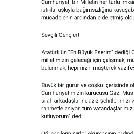
Cumhuriyet; bir Milletin her türlü imk
istiklal aşkıyla bağımsızlığına kavuşabil
mücadelenin ardından elde etmiş old
Sevgili Gençler!
Atatürk’ün "En Büyük Eserim" dediği C
milletimizin geleceği için çalışmak, 
bulunmak, hepimizin müşterek vazifes
Büyük bir gurur ve coşku içerisinde
Cumhuriyetimizin kurucusu Gazi Mus
silah arkadaşlarını, aziz şehitlerimiz
rahmetle anıyor, tüm vatandaşlarımızı
kutluyorum" dedi.
Öğrencilerin şiirler okumasının ardın