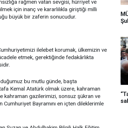
ânsızlığa rağmen vatan sevgisi, hürriyet ve
mek için inanç ve kararlılıkla giriştiği milli
MÜ
uğu büyük bir zaferin sonucudur.
Şu
umhuriyetimizi ilelebet korumak, ülkemizin ve
mücadele etmek, gerektiğinde fedakârlıkta
idir.
 olduğumuz bu mutlu günde, başta
tafa Kemal Atatürk olmak üzere, kahraman
“T
i ve kahraman gazilerimizi, sonsuz şükran ve
sa
n Cumhuriyet Bayramını en içten dileklerimle
dan Suzan ve Abdulhakim Bilgili Halk Eğitim