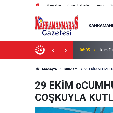
Manşetler
Günün Haberleri
Arşiv
S
KAHRAMAN
lence ve Nostalji Bir Aradaydı
24
06:05
İklim Di
Anasayfa
Gündem
29 EKİM oCUMHU
29 EKİM oCUMH
COŞKUYLA KUT