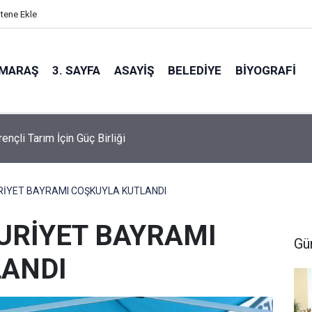
itene Ekle
MARAŞ
3. SAYFA
ASAYIŞ
BELEDIYE
BIYOGRAFI
rençli Tarım İçin Güç Birliği
RİYET BAYRAMI COŞKUYLA KUTLANDI
URİYET BAYRAMI
Gü
LANDI