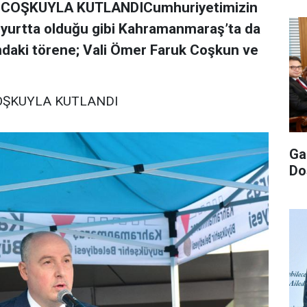
COŞKUYLA KUTLANDICumhuriyetimizin
yurtta olduğu gibi Kahramanmaraş’ta da
’ndaki törene; Vali Ömer Faruk Coşkun ve
OŞKUYLA KUTLANDI
Ga
Do