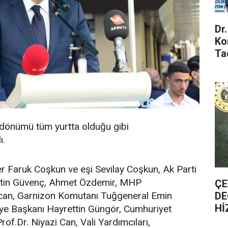
Dr
Ko
Ta
 dönümü tüm yurtta olduğu gibi
ı.
er Faruk Coşkun ve eşi Sevilay Coşkun, Ak Parti
ettin Güvenç, Ahmet Özdemir, MHP
ÇE
DE
ycan, Garnizon Komutanı Tuğgeneral Emin
Hİ
ye Başkanı Hayrettin Güngör, Cumhuriyet
rof.Dr. Niyazi Can, Vali Yardımcıları,