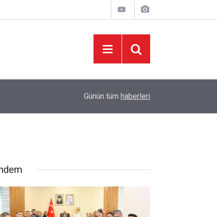
06:01
“Tour Of Kahramanmaraş” Uluslararası Yol Bisik
Günün tüm
haberleri
ndem