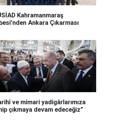
SİAD Kahramanmaraş
besi’nden Ankara Çıkarması
arihî ve mimari yadigârlarımıza
hip çıkmaya devam edeceğiz”