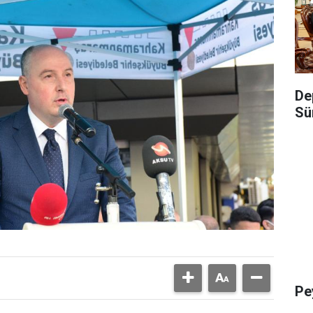
De
Sü
Pe