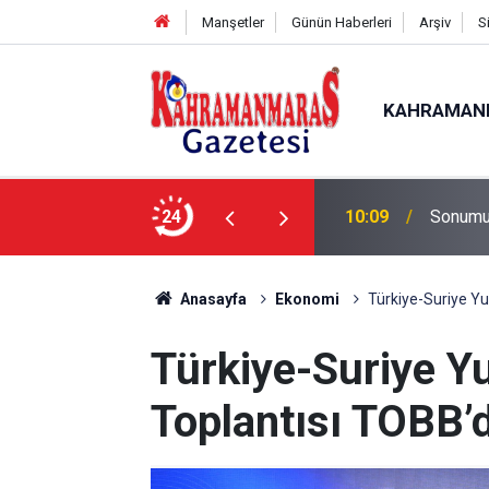
Manşetler
Günün Haberleri
Arşiv
S
KAHRAMAN
nda İlk Etap Başarıyla Tamamlandı
24
10:09
Sonumu
Anasayfa
Ekonomi
Türkiye-Suriye Yu
Türkiye-Suriye Y
Toplantısı TOBB’d