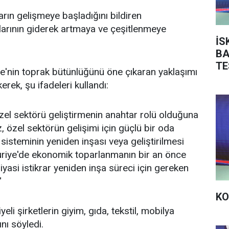
tların gelişmeye başladığını bildiren
nlarının giderek artmaya ve çeşitlenmeye
İS
BA
TE
iye'nin toprak bütünlüğünü öne çıkaran yaklaşımı
rek, şu ifadeleri kullandı:
zel sektörü geliştirmenin anahtar rolü olduğuna
 özel sektörün gelişimi için güçlü bir oda
 sisteminin yeniden inşası veya geliştirilmesi
uriye'de ekonomik toparlanmanın bir an önce
siyasi istikrar yeniden inşa süreci için gereken
"
KO
eli şirketlerin giyim, gıda, tekstil, mobilya
ını söyledi.