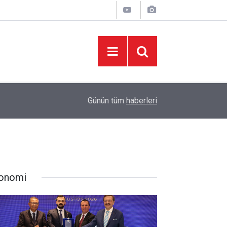
08:06
Sonumuz Yakın mı?
Günün tüm
haberleri
onomi