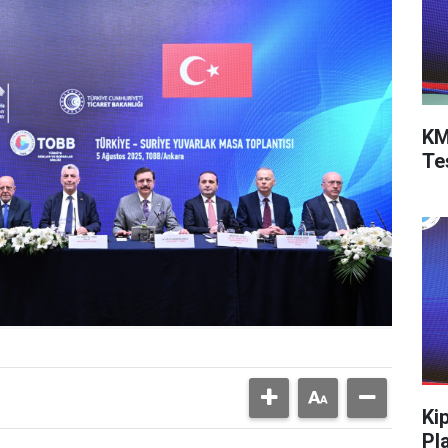
KM
Te
Ki
Pl