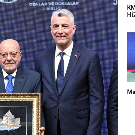
KM
Hİ
Ma