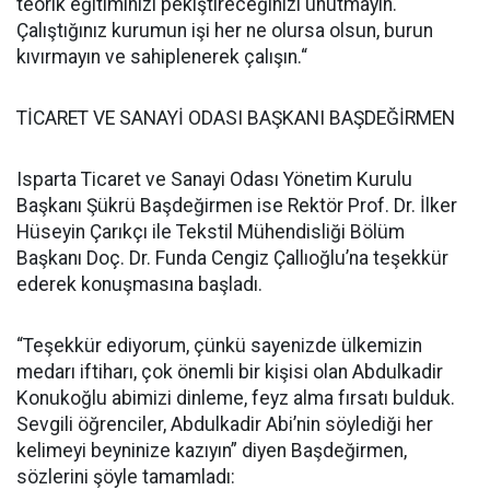
teorik eğitiminizi pekiştireceğinizi unutmayın.
Çalıştığınız kurumun işi her ne olursa olsun, burun
kıvırmayın ve sahiplenerek çalışın.“
TİCARET VE SANAYİ ODASI BAŞKANI BAŞDEĞİRMEN
Isparta Ticaret ve Sanayi Odası Yönetim Kurulu
Başkanı Şükrü Başdeğirmen ise Rektör Prof. Dr. İlker
Hüseyin Çarıkçı ile Tekstil Mühendisliği Bölüm
Başkanı Doç. Dr. Funda Cengiz Çallıoğlu’na teşekkür
ederek konuşmasına başladı.
“Teşekkür ediyorum, çünkü sayenizde ülkemizin
medarı iftiharı, çok önemli bir kişisi olan Abdulkadir
Konukoğlu abimizi dinleme, feyz alma fırsatı bulduk.
Sevgili öğrenciler, Abdulkadir Abi’nin söylediği her
kelimeyi beyninize kazıyın” diyen Başdeğirmen,
sözlerini şöyle tamamladı: