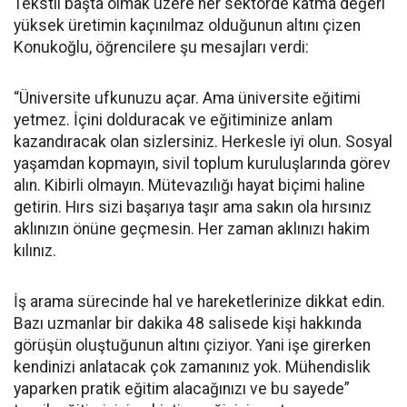
Tekstil başta olmak üzere her sektörde katma değeri
yüksek üretimin kaçınılmaz olduğunun altını çizen
Konukoğlu, öğrencilere şu mesajları verdi:
“Üniversite ufkunuzu açar. Ama üniversite eğitimi
yetmez. İçini dolduracak ve eğitiminize anlam
kazandıracak olan sizlersiniz. Herkesle iyi olun. Sosyal
yaşamdan kopmayın, sivil toplum kuruluşlarında görev
alın. Kibirli olmayın. Mütevazılığı hayat biçimi haline
getirin. Hırs sizi başarıya taşır ama sakın ola hırsınız
aklınızın önüne geçmesin. Her zaman aklınızı hakim
kılınız.
İş arama sürecinde hal ve hareketlerinize dikkat edin.
Bazı uzmanlar bir dakika 48 salisede kişi hakkında
görüşün oluştuğunun altını çiziyor. Yani işe girerken
kendinizi anlatacak çok zamanınız yok. Mühendislik
yaparken pratik eğitim alacağınızı ve bu sayede”