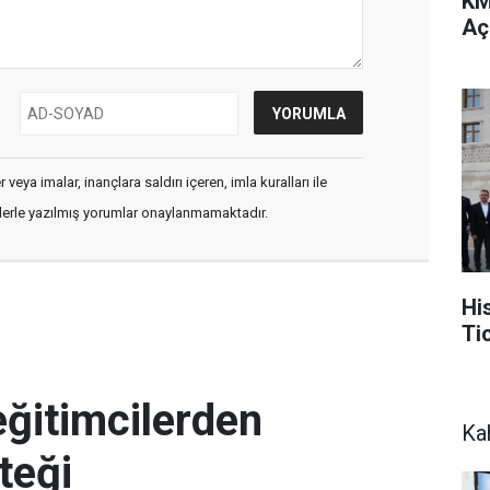
KM
Açı
veya imalar, inançlara saldırı içeren, imla kuralları ile
flerle yazılmış yorumlar onaylanmamaktadır.
Hi
Ti
ğitimcilerden
Ka
teği