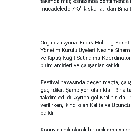
takımda maç esnasında centilmence müc
mücadelede 7-5’lik skorla, İdari Bina
Organizasyona: Kipaş Holding Yönet
Yönetim Kurulu Üyeleri Nezihe Si
ve Kipaş Kağıt Satınalma Koordinatör
birim amirleri ve çalışanlar katıldı.
Festival havasında geçen maçta, çalışanl
geçirdiler. Şampiyon olan İdari Bina 
takdim edildi. Ayrıca gol Kralının da
verilirken, ikinci olan Kalite ve Üçüncü
edildi.
Konuyla ilgili olarak bir açıklama ya