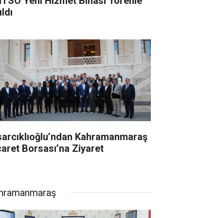
TSO Yeni Hizmet Binası Törenle
ldı
sarcıklıoğlu’ndan Kahramanmaraş
caret Borsası’na Ziyaret
hramanmaraş