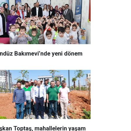
ndüz Bakımevi’nde yeni dönem
şkan Toptaş, mahallelerin yaşam