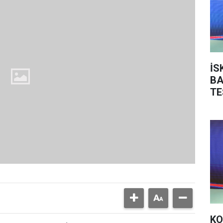
İS
BA
TE
KO