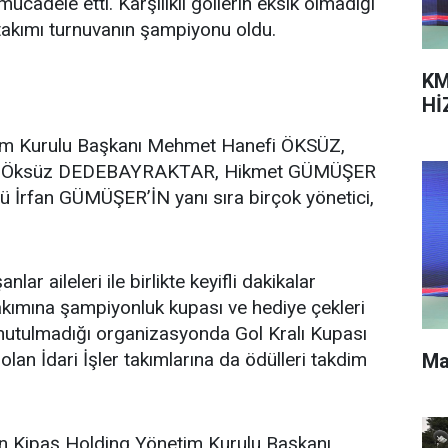
adele etti. Karşılıklı gollerin eksik olmadığı
 takımı turnuvanın şampiyonu oldu.
KM
Hİ
im Kurulu Başkanı Mehmet Hanefi ÖKSÜZ,
nem Öksüz DEDEBAYRAKTAR, Hikmet GÜMÜŞER
ü İrfan GÜMÜŞER’İN yanı sıra birçok yönetici,
ar aileleri ile birlikte keyifli dakikalar
takımına şampiyonluk kupası ve hediye çekleri
 unutulmadığı organizasyonda Gol Kralı Kupası
 olan İdari İşler takımlarına da ödülleri takdim
Ma
pan Kipaş Holding Yönetim Kurulu Başkanı