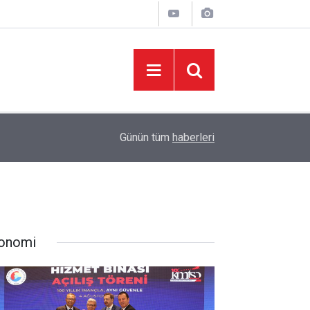
05:55
Genç KAMEK Yaz Kurslarıyla Yaz Tatili Eğitime
Günün tüm
haberleri
onomi