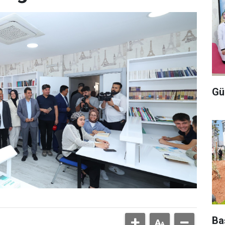
Gü
Ba