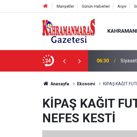
Manşetler
Günün Haberleri
Arşiv
S
KAHRAMAN
24
06:30
Siyaset
Anasayfa
Ekonomi
KİPAŞ KAĞIT FU
KİPAŞ KAĞIT F
NEFES KESTİ