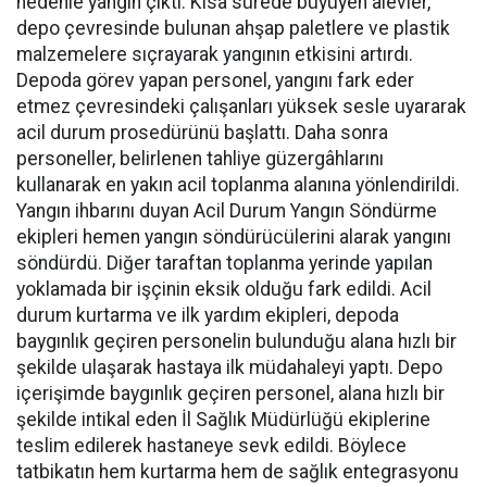
nedenle yangın çıktı. Kısa sürede büyüyen alevler,
depo çevresinde bulunan ahşap paletlere ve plastik
malzemelere sıçrayarak yangının etkisini artırdı.
Depoda görev yapan personel, yangını fark eder
etmez çevresindeki çalışanları yüksek sesle uyararak
acil durum prosedürünü başlattı. Daha sonra
personeller, belirlenen tahliye güzergâhlarını
kullanarak en yakın acil toplanma alanına yönlendirildi.
Yangın ihbarını duyan Acil Durum Yangın Söndürme
ekipleri hemen yangın söndürücülerini alarak yangını
söndürdü. Diğer taraftan toplanma yerinde yapılan
yoklamada bir işçinin eksik olduğu fark edildi. Acil
durum kurtarma ve ilk yardım ekipleri, depoda
baygınlık geçiren personelin bulunduğu alana hızlı bir
şekilde ulaşarak hastaya ilk müdahaleyi yaptı. Depo
içerişimde baygınlık geçiren personel, alana hızlı bir
şekilde intikal eden İl Sağlık Müdürlüğü ekiplerine
teslim edilerek hastaneye sevk edildi. Böylece
tatbikatın hem kurtarma hem de sağlık entegrasyonu