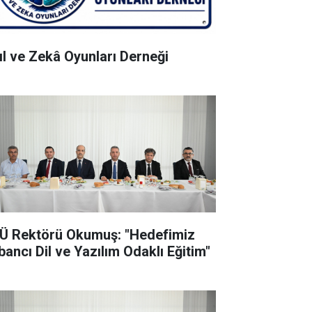
ıl ve Zekâ Oyunları Derneği
Ü Rektörü Okumuş: "Hedefimiz
bancı Dil ve Yazılım Odaklı Eğitim"