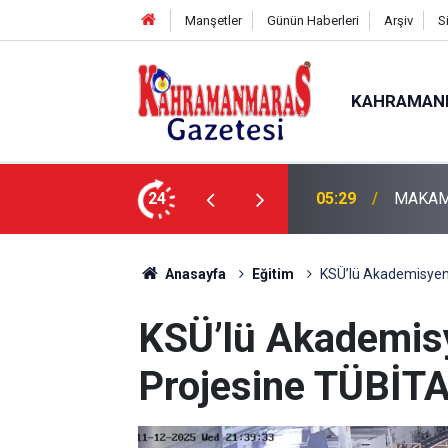
Manşetler
Günün Haberleri
Arşiv
S
KAHRAMAN
SME
24
05:11
Bugün D
Anasayfa
Eğitim
KSÜ’lü Akademisyen
KSÜ’lü Akademis
Projesine TÜBİT