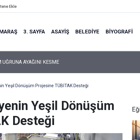
itene Ekle
MARAŞ
3. SAYFA
ASAYIŞ
BELEDIYE
BIYOGRAFI
osta Gidiyorum!
in Yeşil Dönüşüm Projesine TÜBİTAK Desteği
yenin Yeşil Dönüşüm
Eğ
AK Desteği