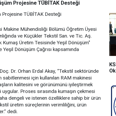
üşüm Projesine TÜBİTAK Desteği
 Projesine TÜBİTAK Desteği
si Makine Mühendisliği Bölümü Öğretim Üyesi
lığında ve Küçükler Tekstil San. ve Tic. Aş.
k Kumaş Üretim Tesisinde Yeşil Dönüşüm"
de Yeşil Dönüşüm Çağrısı kapsamında
KS
Ok
 Doç. Dr. Orhan Erdal Akay, “Tekstil sektöründe
n sabitlenmesi için kullanılan RAM makinesi
şların kalitesini ve görünümünü iyileştirmek
mi uygular. Proses sırasında kumaşın çekmesi
ha dengeli ve istenen özelliklere sahip bir ürün
kstil üretim süreçlerinin verimliliğini, ürün
r.” dedi.