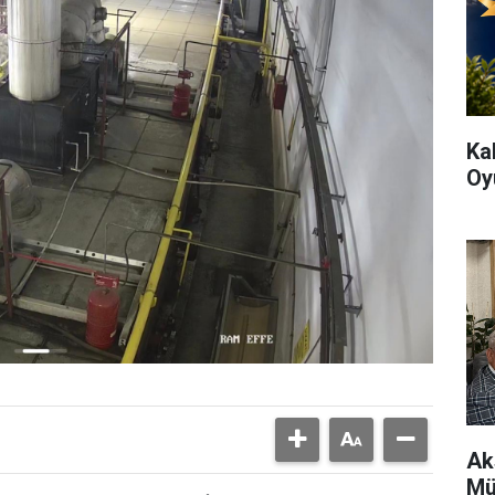
Ka
Oy
Ak
Mü