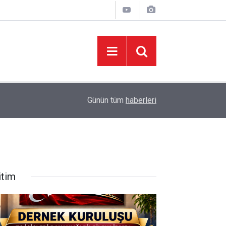
09:01
“Okul yaptıracağım, devlete bağışlayacağım.”
Günün tüm
haberleri
itim