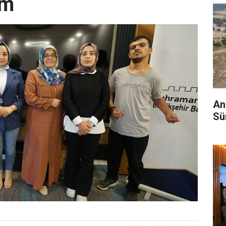
im
And
Sü