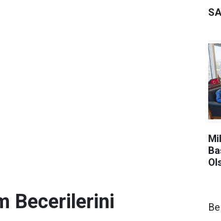
SA
Mi
Ba
Ol
 Becerilerini
Be