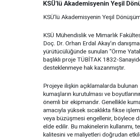
KSÜ’lü Akademisyenin Yeşil Dön
KSÜ’lü Akademisyenin Yeşil Dönüşüm
KSÜ Mühendislik ve Mimarlık Fakülte
Doç. Dr. Orhan Erdal Akay’ın danışman
yürütücülüğünde sunulan “Örme Yata
başlıklı proje TÜBİTAK 1832-Sanayi
desteklenmeye hak kazanmıştır.
Projeye ilişkin açıklamalarda bulunan
kumaşların kurutulması ve boyutlarını
önemli bir ekipmandır. Genellikle kuma
amacıyla yüksek sıcaklıkta fikse işle
veya büzüşmesi engellenir, böylece da
elde edilir. Bu makinelerin kullanımı, te
kalitesini ve maliyetleri doğrudan etkile