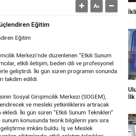
İkl
üçlendiren Eğitim
ndiren Eğitim
imcilik Merkezi’nde düzenlenen “Etkili Sunum
cılar, etkili iletişim, beden dili ve profesyonel
erle geliştirdi. İki gün süren programın sonunda
rı takdim edildi.
Ul
İl
nin Sosyal Girişimcilik Merkezi (SOGEM),
ndirecek ve mesleki yetkinliklerini artıracak
ekledi. İki gün süren “Etkili Sunum Teknikleri”
 ve sunum konusunda teorik bilgilerin yanı sıra
 geliştirme imkânı buldu. İş ve Meslek