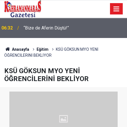
06:32
“Bize de Aferin Düştü!”
Geleneksel Ağustos Fuarı’nda Eğlence ve Nostalji
06:09
Bir Aradaydı
Anasayfa
Eğitim
KSÜ GÖKSUN MYO YENİ
ÖĞRENCİLERİNİ BEKLİYOR
KSÜ GÖKSUN MYO YENİ
ÖĞRENCİLERİNİ BEKLİYOR