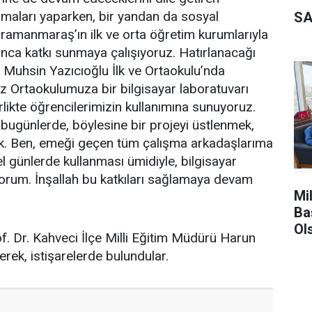
şmaları yaparken, bir yandan da sosyal
SA
hramanmaraş’ın ilk ve orta öğretim kurumlarıyla
rınca katkı sunmaya çalışıyoruz. Hatırlanacağı
 Muhsin Yazıcıoğlu İlk ve Ortaokulu’nda
 Ortaokulumuza bir bilgisayar laboratuvarı
likte öğrencilerimizin kullanımına sunuyoruz.
bugünlerde, böylesine bir projeyi üstlenmek,
uk. Ben, emeği geçen tüm çalışma arkadaşlarıma
l günlerde kullanması ümidiyle, bilgisayar
iyorum. İnşallah bu katkıları sağlamaya devam
Mi
Ba
Ol
. Dr. Kahveci İlçe Milli Eğitim Müdürü Harun
derek, istişarelerde bulundular.