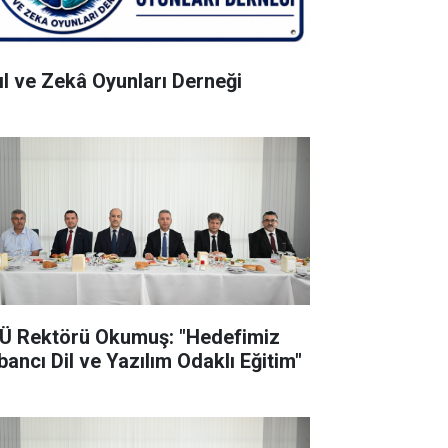
ıl ve Zekâ Oyunları Derneği
Ü Rektörü Okumuş: "Hedefimiz
bancı Dil ve Yazılım Odaklı Eğitim"