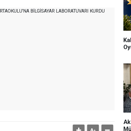
Ka
Oy
Ak
Mü