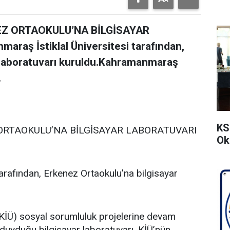
NEZ ORTAOKULU’NA BİLGİSAYAR
ş İstiklal Üniversitesi tarafından,
 laboratuvarı kuruldu.Kahramanmaraş
.
KS
Z ORTAOKULU’NA BİLGİSAYAR LABORATUVARI
Ok
arafından, Erkenez Ortaokulu’na bilgisayar
(KİÜ) sosyal sorumluluk projelerine devam
 duyduğu bilgisayar laboratuvarı, KİÜ’nün