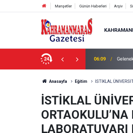
Manşetler
Günün Haberleri
Arşiv
S
KAHRAMAN
24
06:09
Gelenek
Anasayfa
Eğitim
İSTİKLAL ÜNİVERS
İSTİKLAL ÜNİVE
ORTAOKULU’NA 
LABORATUVARI