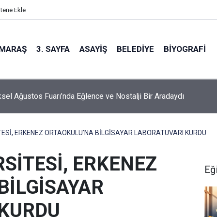
itene Ekle
MARAŞ
3. SAYFA
ASAYIŞ
BELEDIYE
BIYOGRAFI
sel Ağustos Fuarı’nda Eğlence ve Nostalji Bir Aradaydı
İTESİ, ERKENEZ ORTAOKULU’NA BİLGİSAYAR LABORATUVARI KURDU
RSİTESİ, ERKENEZ
Eğ
BİLGİSAYAR
 KURDU