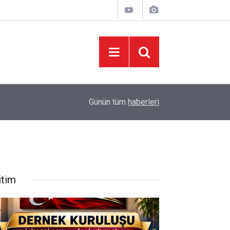
06:05
İklim Dirençli Tarım İçin Güç Birliği
Günün tüm
haberleri
itim