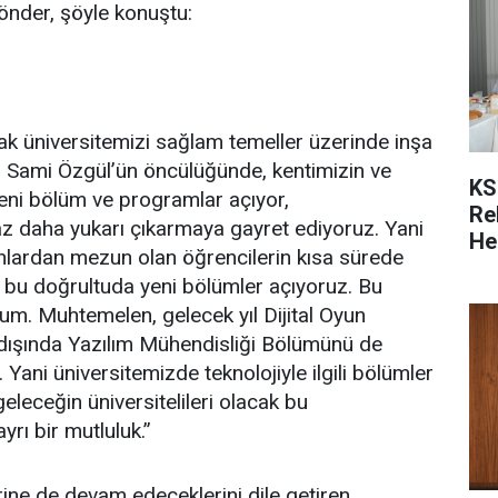
könder, şöyle konuştu:
k üniversitemizi sağlam temeller üzerinde inşa
. Sami Özgül’ün öncülüğünde, kentimizin ve
KS
yeni bölüm ve programlar açıyor,
Re
az daha yukarı çıkarmaya gayret ediyoruz. Yani
He
anlardan mezun olan öğrencilerin kısa sürede
e bu doğrultuda yeni bölümler açıyoruz. Bu
um. Muhtemelen, gelecek yıl Dijital Oyun
ışında Yazılım Mühendisliği Bölümünü de
 Yani üniversitemizde teknolojiyle ilgili bölümler
leceğin üniversitelileri olacak bu
rı bir mutluluk.”
rine de devam edeceklerini dile getiren