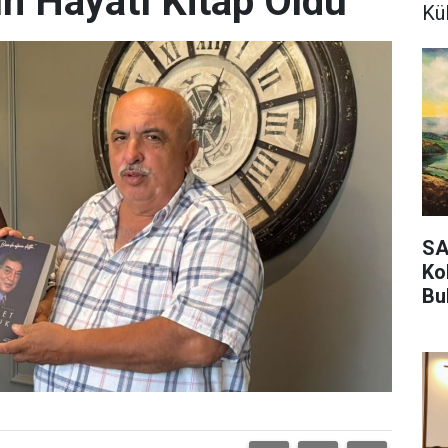
 Hayatı Kitap Oldu
Kü
SA
Ko
Bu