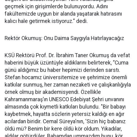
geçmek için girişimlerde bulunuyordu. Adını
fakültemizde uygun bir alanda yaşatarak hatırasını
kalıcı hale getirmek istiyoruz.” dedi.
Rektör Okumuş: Onu Daima Saygıyla Hatırlayacağız
KSÜ Rektörü Prof. Dr. İbrahim Taner Okumuş da vefat
haberini büyük üzüntüyle aldıklarını belirterek, “Cuma
günü aldığımız bu haber hepimizi derinden sarstı.
Stefan hocamız üniversitemize ve şehrimize önemli
katkılar sunmuş, her zaman nezaketi ve çalışkanlığıyla
örnek olmuş bir akademisyendi. Özellikle
Kahramanmaraş’ın UNESCO Edebiyat Şehri unvanını
almasında çok kıymetli katkıları bulundu. "Bir babayı
kaybetmek, hayatta sözlerin yetersiz kaldığı en ağır
acılardan biridir. Cemal Süreya'nın, 'Sizin hiç babanız
öldü mü? Benim bir kere öldü kör oldum. Yıkadılar,
aldılar götürdüler. Babamdan ummazdım bunu, kör